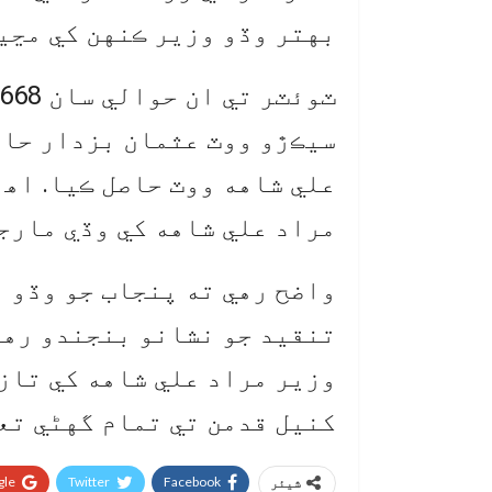
بهتر وڏو وزير ڪنهن کي مڃين
علي شاهه ووٽ حاصل ڪيا. اه
مراد علي شاهه کي وڏي مارجن
واضح رهي ته پنجاب جو وڏو 
تنقيد جو نشانو بنجندو رهن
وزير مراد علي شاهه کي تازو 
کنيل قدمن تي تمام گهڻي تع
le+
Twitter
Facebook
شیئر