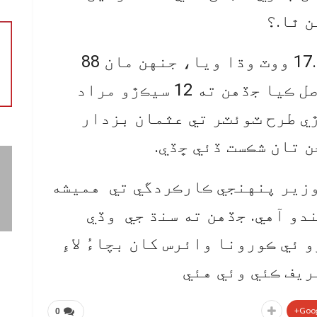
 ٿا.؟
ٽوئٽر تي ان حوالي سان 17.668 ووٽ وڌا ويا، جنهن مان 88
سيڪڙو ووٽ عثمان بزدار حاصل ڪيا جڏهن ته 12 سيڪڙو مراد
ڙي طرح ٽوئٽر تي عثمان بزدار
 تان شڪست ڏئي ڇڏي.
وزير پنهنجي ڪارڪردگي تي هميشه
دو آهي. جڏهن ته سنڌ جي وڏي
ئي ڪورونا وائرس کان بچاءُ لاءِ
ريف ڪئي وئي هئي
Goog
0