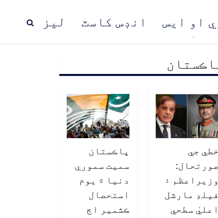
ي او ايس
انڊس کاسٽ
ليز
اڪستان
ڍ
پاڪستان
عالمي خبرون
طي جي
پاڪستان
ورتحال:
سميت سموري
زيراعظم ۽
دنيا ۾ يوم
يلڊ مارشل
استحصال
عليٰ سطحي
ڪشمير اڄ