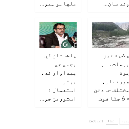
فد سان…
ملهايو پيو…
لاس ۾ تيز
پاڪستان کي
رسات سبب
بجلي جي
وڏ
پيداوار نه،
ورتحال،
بهتر
ختلف حادثن
استعمال ۽
6 ڄڻا فوت
اسٽوريج جو…
چھلا
اگلا
1 کے 2,633