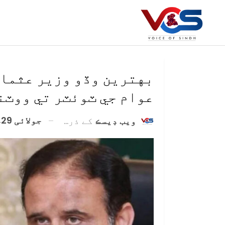
بهترين وڏو وزير عثمان
عوام جي ٽوئٽر تي ووٽن
جولائی 29, 2020
ويب ڊيسڪ
کے ذریعہ