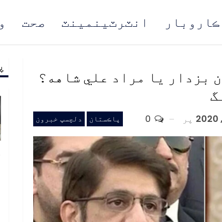
ڪاروبار
انٽرٽينمينٽ
صحت
و
پ
مُن
 بزدار يا مراد علي شاهه؟
گ
پر
0
پاڪستان
دلچسپ خبرون
خ
ص
و
ف
ا