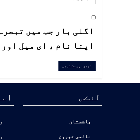
اگلی بار جب میں تبصرہ 
اپنا نام ، ای میل اور
لنڪس
اسا
پاڪستان
و
عالمي خبرون
و