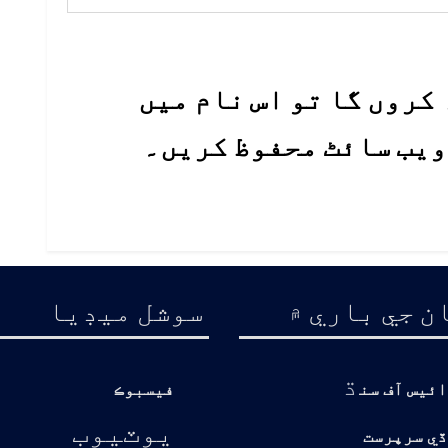
کروں گا تو اس نام میں
 ویب سائٹ محفوظ کریں۔
ن جي باري ۾
سوشل ميڊيا
ڌ
ائيس آف سن
فيسبوڪ
يوٽيوب
ڏي سرپرست