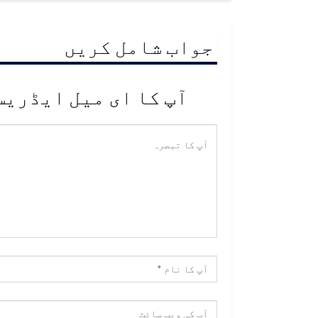
جواب شامل کریں
آپ کا ای میل ایڈریس