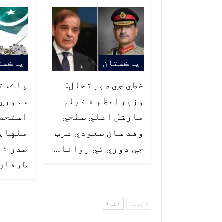
پاڪستان
پاڪست
خطي جي صورتحال:
پاڪست
وزيراعظم ۽ فيلڊ
سموري 
مارشل اعليٰ سطحي
استحصا
وفد سان سعودي عرب
ملهايو
جي دوري تي روانا…
صدر ۽ 
طرفان
پچھلا
اگلا