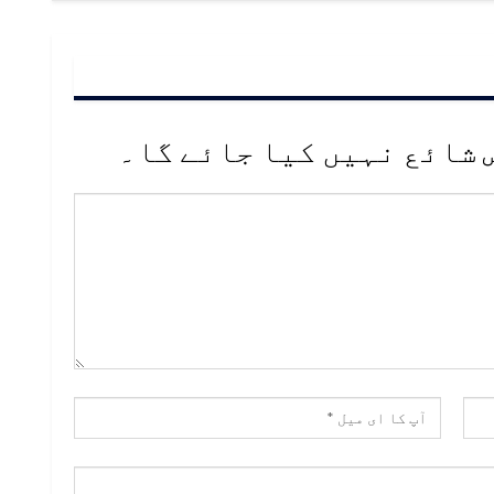
 شائع نہیں کیا جائے گا۔