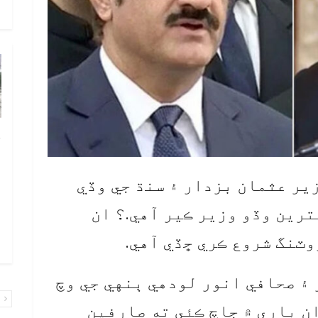
و
چ
ب
ٻ
زير عثمان بزدار ۽ سنڌ جي وڏي
ص
ترين وڏو وزير ڪير آهي.؟ ان
م
وٽنگ شروع ڪري ڇڏي آهي.
۾ 
۽ صحافي انور لودهي ٻنهي جي وچ
پ
ن باري ۾ جاچ ڪئي ته صارفين