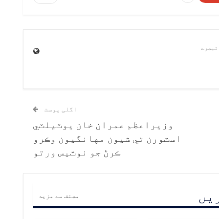
اگلی پوسٹ
وزيراعظم عمران خان يوٽيلٽي
اسٽورن تي شيون مهانگيون وڪرو
ڪرڻ جو نوٽيس ورتو
ریں
مصنف سے مزید