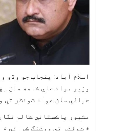
اسلام آباد: پنجاب جو وڏو و
وزير مراد علي شاهه مان به
حوالي سان عوام ٽوئٽر تي و
مشهور پاڪستاني ڪالم نگار 
۾ ٽوئٽر تي ووٽنگ ڪرائي ۽ ا