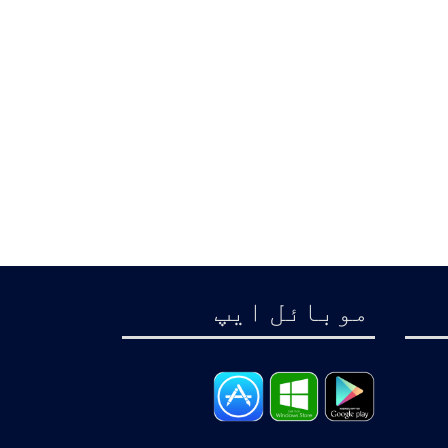
موبائل ايپ