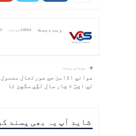
ويب ڊيسڪ
24884 پوسٹس
0 تبصرے
پچھلی پوسٹ
هوائي اڏامن جي صورتحال معمول
تي اچڻ ۾ چار سال لڳي سگهن ٿا
شاید آپ یہ بھی پسند ک