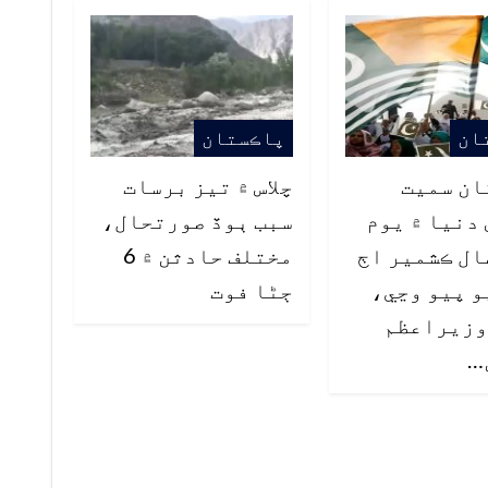
ان
پاڪستان
ان سميت
چلاس ۾ تيز برسات
دنيا ۾ يوم
سبب ٻوڏ صورتحال،
ل ڪشمير اڄ
مختلف حادثن ۾ 6
 پيو وڃي،
ڄڻا فوت
وزيراعظم
…