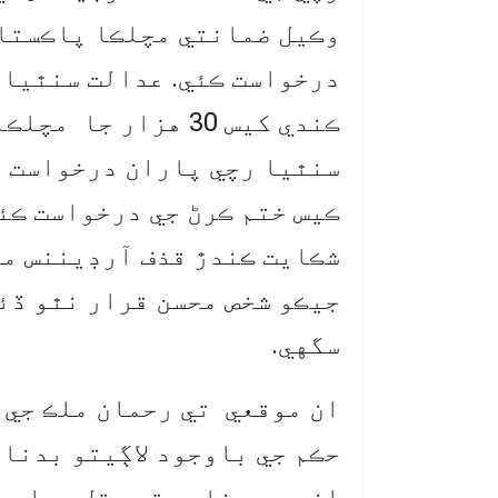
وڪيل ضمانتي مچلڪا پاڪستان
درخواست ڪئي. عدالت سنٿيا 
ڪندي کيس 30 هزار ج
سنٿيا رچي پاران درخواست ق
ڪيس ختم ڪرڻ جي درخواست ڪئي
شڪايت ڪندڙ قذف آرڊيننس مو
جيڪو شخص محسن قرار نٿو ڏئ
سگهي.
ان موقعي تي رحمان ملڪ جي 
حڪم جي باوجود لاڳيتو بدنام
ان جي بدنامي تي ٻڌل مواد 