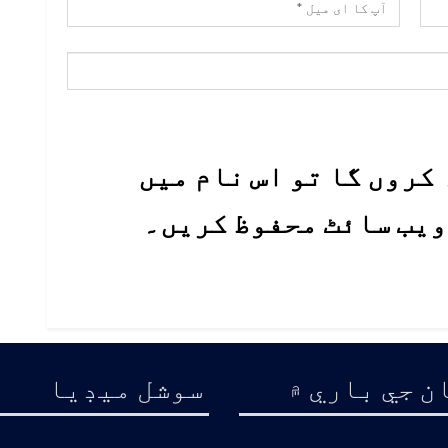
کروں گا تو اس نام میں
 ویب سائٹ محفوظ کریں۔
ن جي باري ۾
سوشل ميڊيا