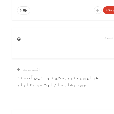
Goog
0
اگلی پوسٹ
ڪراچي يونيورسٽي ۽ وائيس آف سنڌ
جي سهڪار سان آرٽ جو مقابلو