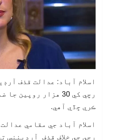
اسلام آباد: عدالت قذف آرڊي
رچي کي 30 هزار روپين
ڪري ڇڏي آهي.
اسلام آباد جي مقامي عدالت 
رچي جي خلاف قذف آرڊيننس تي