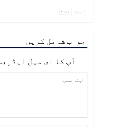
پچھلا
اگلا
جواب شامل کریں
آپ کا ای میل ایڈریس