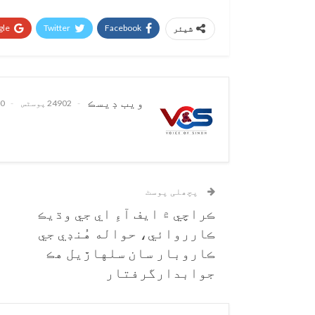
le+
Twitter
Facebook
شیئر
ويب ڊيسڪ
24902 پوسٹس
0 تبصرے
پچھلی پوسٹ
ڪراچي ۾ ايف آءِ اي جي وڌيڪ
ڪارروائي، حواله هُنڊي جي
ڪاروبار سان سلهاڙيل هڪ
جوابدارگرفتار