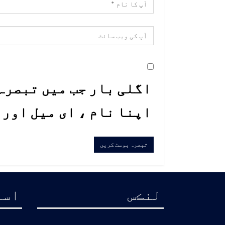
اگلی بار جب میں تبصرہ 
اپنا نام ، ای میل اور
لنڪس
اسا