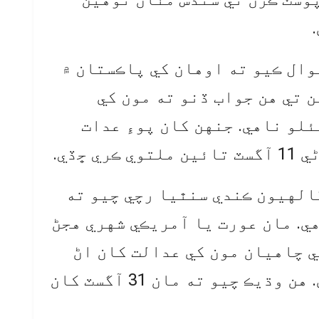
.
وال ڪيو ته اوهان کي پاڪستان ۾
 تي هن جواب ڏنو ته مون کي
لو ناهي. جنهن کان پوءِ عدات
 ڇڏي.
ڳالهيون ڪندي سنٿيا رچي چيو ته
ي. مان عورت يا آمريڪي شهري هجڻ
 چاهيان مون کي عدالت کان اڻ
ڌري ڪارروائي جي اميد آهي. هن وڌيڪ چيو ته مان 31 آگسٽ کان