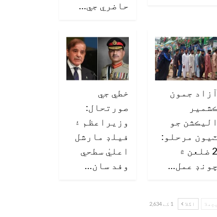
حاضري جي…
زاد جمون
خطي جي
شمير
صورتحال:
ليڪشن جو
وزيراعظم ۽
يون مرحلو:
فيلڊ مارشل
2 ضلعن ۾
اعليٰ سطحي
ونڊ عمل…
وفد سان…
چھلا
اگلا
1 کے 2,634