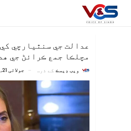
مچلڪا جمع ڪرائڻ جي هد
جولائی 21, 2020
ويب ڊيسڪ
کے ذریعہ