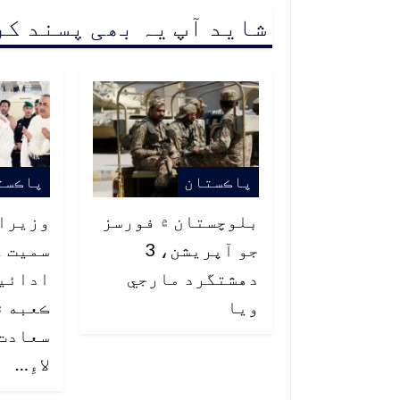
شاید آپ یہ بھی پسند ک
پاڪستان
پاڪست
بلوچستان ۾ فورسز
وزيراع
جو آپريشن، 3
سميت ع
دهشتگرد مارجي
ادائي
ويا
ڪعبه ۾
سعادت،
لاءِ…