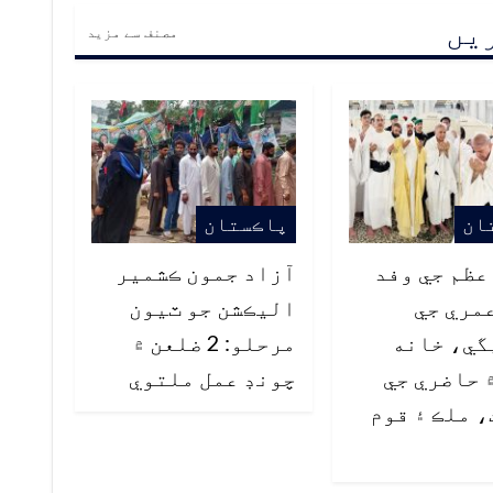
ریں
مصنف سے مزید
ان
پاڪستان
ظم جي وفد
آزاد جمون ڪشمير
مري جي
اليڪشن جو ٽيون
گي، خانه
مرحلو: 2 ضلعن ۾
 حاضري جي
چونڊ عمل ملتوي
 ملڪ ۽ قوم