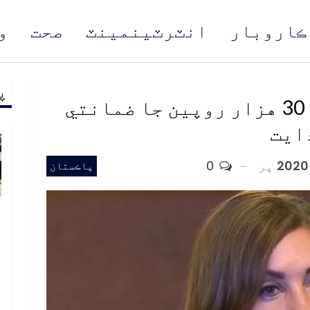
ڪاروبار
انٽرٽينمينٽ
صحت
و
پ
مُن
عدالت جي سنٿيارچي کي 30 هزار روپين جا ضمانتي
ايت
پر
0
پاڪستان
ب
ف
د
م