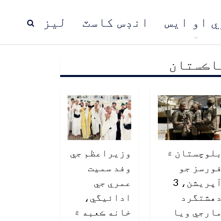
ي او ايس
انڊس کاسٽ
ليز
اڪستان
ڍ
پاڪستان
عالمي خبرون
لوچستان ۾
وزيراعظم جي
ورسز جو
وفد سميت
آپريشن، 3
عمري جي
هشتگرد
ادائيگي،
ارجي ويا
خانه ڪعبه ۾