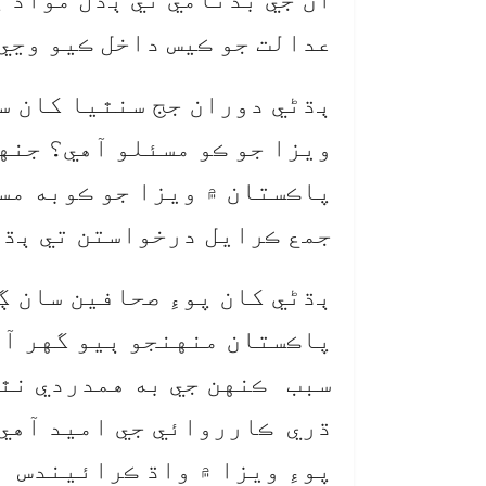
عدالت جو ڪيس داخل ڪيو وڃي
ٻڌڻي دوران جج سنٿيا کان س
ويزا جو ڪو مسئلو آهي؟ جنهن
پاڪستان ۾ ويزا جو ڪوبه مسئ
جمع ڪرايل درخواستن تي ٻڌڻي 11 آگسٽ تائين ملتوي ڪري
ٻڌڻي کان پوءِ صحافين سان 
پاڪستان منهنجو ٻيو گهر آه
سبب ڪنهن جي به همدردي نٿي
پوءِ ويزا ۾ واڌ ڪرائيندس