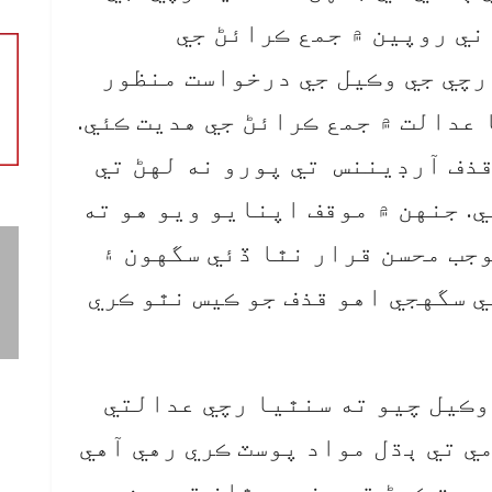
ي روپين ۾ جمع ڪرائڻ جي
رچي جي وڪيل جي درخواست منظور
ا مچلڪا عدالت ۾ جمع ڪرائڻ جي هديت ڪئي.
ذف آرڊيننس تي پورو نه لهڻ تي
. جنهن ۾ موقف اپنايو ويو هو ته
جب محسن قرار نٿا ڏئي سگهون ۽
ي سگهجي اهو قذف جو ڪيس نٿو ڪري
وڪيل چيو ته سنٿيا رچي عدالتي
ي تي ٻڌل مواد پوسٽ ڪري رهي آهي
پوسٽ ڪرڻ تي سندس مٿان توهين