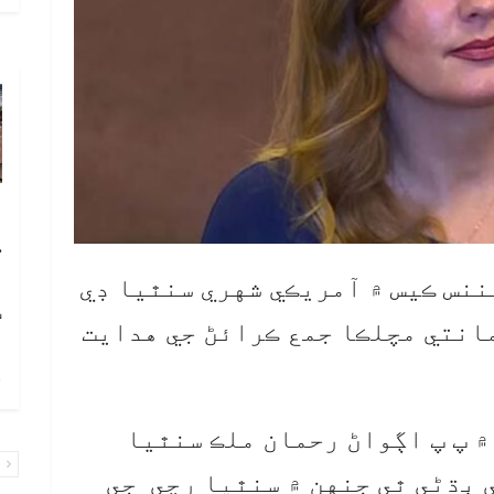
آ
ڪ
ا
ننس ڪيس ۾ آمريڪي شهري سنٿيا ڊي
ٽ
 جا ضمانتي مچلڪا جمع ڪرائڻ جي هدايت
چ
۾ پ پ اڳواڻ رحمان ملڪ سنٿيا
پ
 ٻڌڻي ٿي جنهن ۾ سنٿيا رچي جي