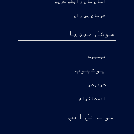
اسان سان رابطو ڪريو
توهان جي راءِ
سوشل ميڊيا
فيسبوڪ
يوٽيوب
ٽوئيٽر
انسٽاگرام
موبائل ايپ