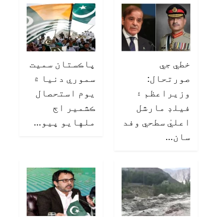
خطي جي
پاڪستان سميت
صورتحال:
سموري دنيا ۾
وزيراعظم ۽
يوم استحصال
فيلڊ مارشل
ڪشمير اڄ
اعليٰ سطحي وفد
ملهايو پيو…
سان…