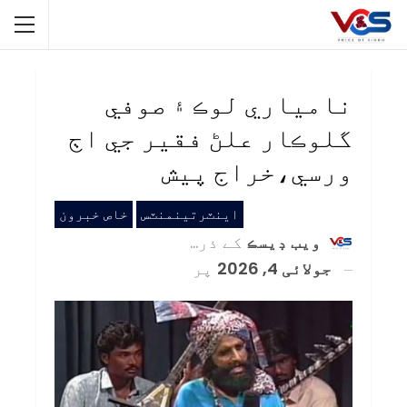
نامياري لوڪ ۽ صوفي
گلوڪار علڻ فقير جي اڄ
ورسي،خراج پيش
اينٽرتينمنٽس
خاص خبرون
ويب ڊيسڪ
کے ذریعہ
جولائی 4, 2026
پر