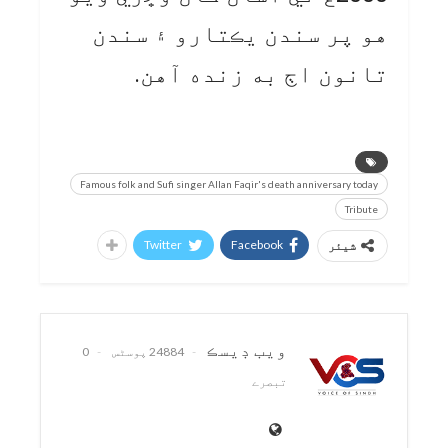
هو پر سندن يڪتارو ۽ سندن
تانون اڄ به زنده آهن.
Famous folk and Sufi singer Allan Faqir's death anniversary today
Tribute
Twitter
Facebook
شیئر
ويب ڊيسڪ
24884 پوسٹس
0
تبصرے