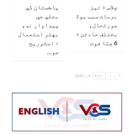
چلاس ۾ تيز
پاڪستان کي
برسات سبب ٻوڏ
بجلي جي
صورتحال،
پيداوار نه،
مختلف حادثن ۾
بهتر استعمال
6 ڄڻا فوت
۽ اسٽوريج
جو…
پچھلا
اگلا
1 کے 2,633