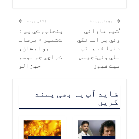
پچھلی پوسٹ
اگلی پوسٹ
’ٽيم هارائي
پنجاب، ڪي پي ۽
وئي پر اسانکي
ڪشمير ۾ برسات
دنيا ۾ سڃاڻپ
جو امڪان،
ملي وئي: جيمس
ڪراچي جو موسم
ميڪ فيڊن
جهڙالو
شاید آپ یہ بھی پسند
کریں