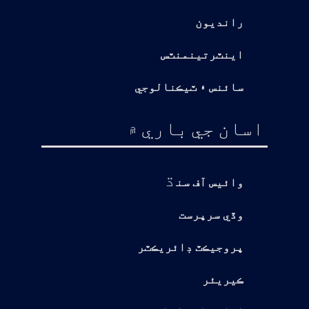
رانديون
اينٽرتينمنٽس
سائنس ۽ ٽيڪنالوجي
اسان جي باري ۾
ڌ
وائيس آف سن
وڏي سرپرست
پروجيڪٽ ڊائريڪٽر
ڪيريئر