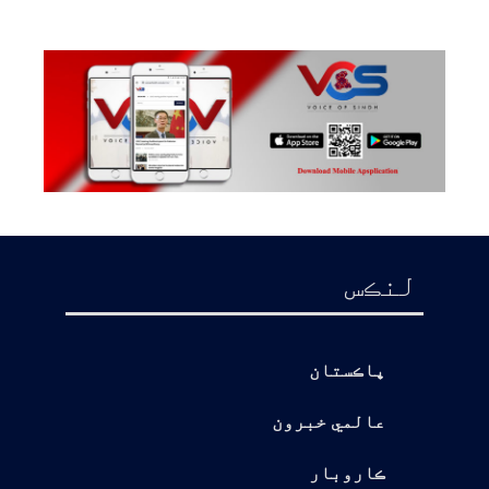
لنڪس
پاڪستان
عالمي خبرون
ڪاروبار