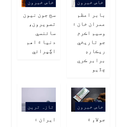
خاص خبرون
خاص خبرون
بابر اعظم
سج جون نيون
عمران خان ۽
تصويرون،
وسيم اڪرم
سائنسي
جو تاريخي
دنيا ۾ اهم
ريڪارڊ
اڳڀرائي
برابر ڪري
ڇڏيو
خاص خبرون
تازہ ترین
جولاءِ ۾
ايران ۽