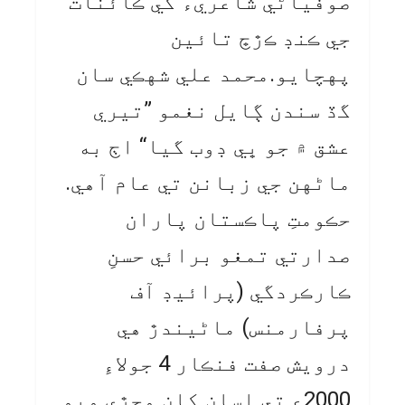
صوفياڻي شاعريءَ کي ڪائنات
جي ڪنڊ ڪڙڇ تائين
پهچايو.محمد علي شهڪي سان
گڏ سندن ڳايل نغمو ”تيري
عشق ۾ جو ڀي ڊوب گيا“ اڄ به
ماڻهن جي زبانن تي عام آهي.
حڪومتِ پاڪستان پاران
صدارتي تمغو برائي حسنِ
ڪارڪردگي (پرائيڊ آف
پرفارمنس) ماڻيندڙ هي
درويش صفت فنڪار 4 جولاءِ
2000ع تي اسان کان وڇڙي ويو