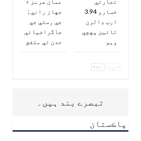
تجارتي
عمان هرمز ۾
خسارو 3.94
جهاز رانيءَ
ارب ڊالرن
جي رستي جي
تائين پهچي
جاگرافيائي
ويو
حدن تي متفق
پچھلا
اگلا
تبصرے بند ہیں۔
پاڪستان