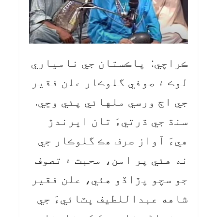
ڪراچي: پاڪستان جي نامياري
لوڪ ۽ صوفي گلوڪار علن فقير
جي اڄ ورسي ملهائي پئي وڃي.
سنڌ جي ڌرتيءَ تان اڀرندڙ
هيءَ آواز صرف هڪ گلوڪار جي
نه هئي پر امن، محبت ۽ تصوف
جو سچو پڙاڏو هئي، علن فقير
شاهه عبداللطيف ڀٽائيءَ جي