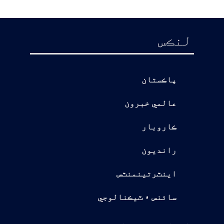
لنڪس
پاڪستان
عالمي خبرون
ڪاروبار
رانديون
اينٽرتينمنٽس
سائنس ۽ ٽيڪنالوجي