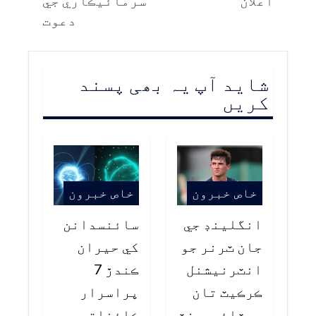
اعلان
سرمائيڪاري جي
دعوت
شاید آپ یہ بھی پسند
کریں
خاص خبرون
خاص خبرون
انگلينڊ جي
سائنسدانن
جان ٽرنر جو
کي حيران
انٽرنيشنل
ڪندڙ 7
ڪرڪيٽ تان
پراسرار
ريٽائرمينٽ
ڪائناتي