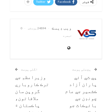
Twitter
Facebook
شیئر
ويب ڊيسڪ
24894 پوسٹس
0
تبصرے
پچھلی پوسٹ
اگلی پوسٹ
پي ٽي آئي
وزيراعظم جي
پاران آزاد
ترڪ ڪاروباري
ڪشمير جي عام
گروپن سان
چونڊن جي
ملاقاتون،
بائيڪاٽ جو
پاڪستان ۾