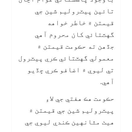
تائين پيٽروليم شين جي
قيمتن ۾ خاطر خواهه
گهٽتائي کان محروم آهي
جڏهن ته حڪومت قيمتن ۾
معمولي گهٽتائي ڪري پيٽرول
تي ليوي ۾ اضافو ڪري ڇڏيو
آهي.
حڪومت هڪ هفتي جي لاءِ
پيٽروليم شين جي قيمتن ۾
هيٺ مٿانهين ڪندي ليوي جي