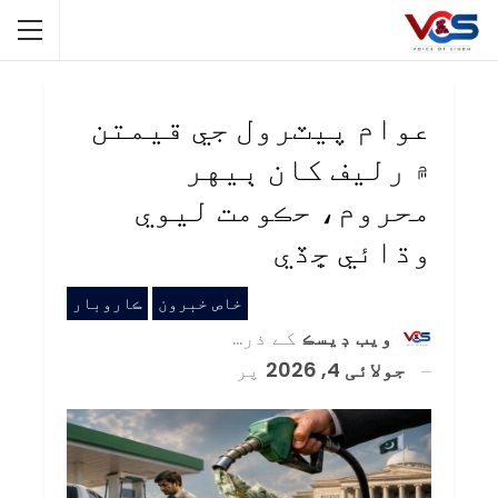
عوام پيٽرول جي قيمتن
۾ رليف کان ٻيهر
محروم، حڪومت ليوي
وڌائي ڇڏي
خاص خبرون
ڪاروبار
ويب ڊيسڪ
کے ذریعہ
جولائی 4, 2026
پر