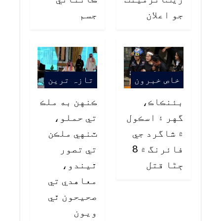
جو اعلان
جسم
خاص خبرون
تازہ ترین
بئنڪاڪ،
ڪنهن به ملڪ
گهر ۽ اسڪول
تي حملو،
۾ شاگرد جي
ٽنهي ملڪن
فائرنگ ۾ 8
تي تصور
ڄڻا قتل
ٿيندو،
معاهدي تي
صحيحون ٿي
ويون