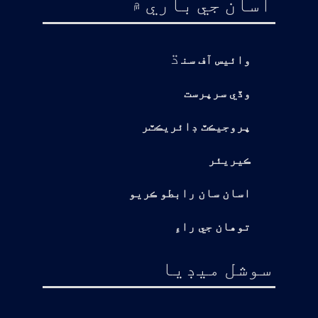
اسان جي باري ۾
ڌ
وائيس آف سن
وڏي سرپرست
پروجيڪٽ ڊائريڪٽر
ڪيريئر
اسان سان رابطو ڪريو
توهان جي راءِ
سوشل ميڊيا