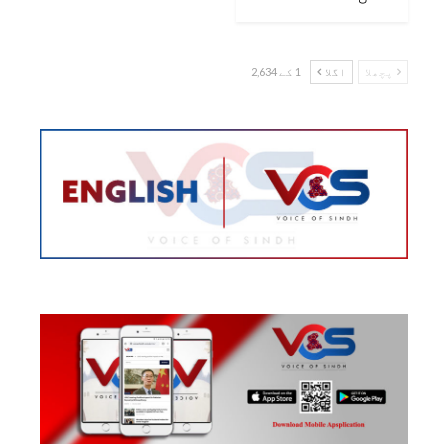
پچھلا
اگلا
1 کے 2,634