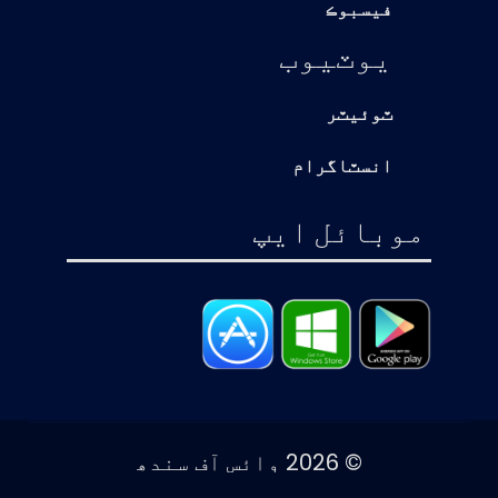
فيسبوڪ
يوٽيوب
ٽوئيٽر
انسٽاگرام
موبائل ايپ
© 2026 وائس آف سندھ