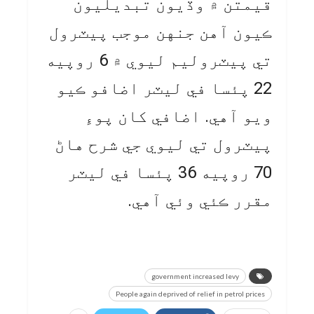
قيمتن ۾ وڏيون تبديليون
ڪيون آهن جنهن موجب پيٽرول
تي پيٽروليم ليوي ۾ 6 روپيه
22 پئسا في ليٽر اضافو ڪيو
ويو آهي. اضافي کان پوءِ
پيٽرول تي ليوي جي شرح هاڻ
70 روپيه 36 پئسا في ليٽر
مقرر ڪئي وئي آهي.
government increased levy
People again deprived of relief in petrol prices