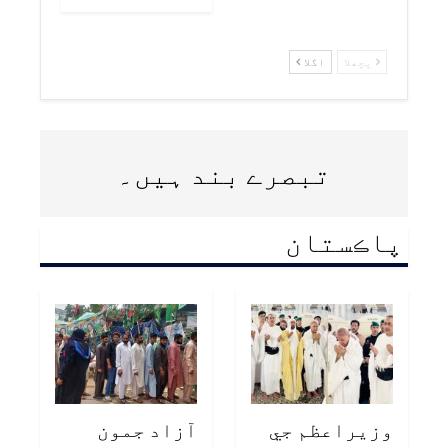
پچھلا
اگلا
تبصرے بند ہیں۔
پاڪستان
وزيراعظم جي
آزاد جمون