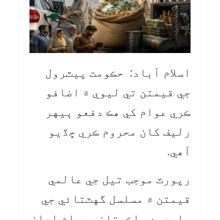
اسلام آباد: حڪومت پيٽرول
جي قيمتن تي ليوي ۾ اضافو
ڪري عوام کي هڪ دفعو ٻيهر
رليف کان محروم ڪري ڇڏيو
آهي.
رپورٽ موجب تيل جي عالمي
قيمتن ۾ مسلسل گهٽتائي جي
باوجود پاڪستاني عوام اڃان