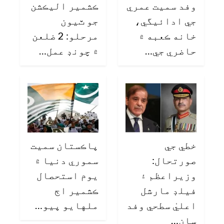
وفد سميت عمري
ڪشمير اليڪشن
جي ادائيگي،
جو ٽيون
خانه ڪعبه ۾
مرحلو: 2 ضلعن
حاضري جي…
۾ چونڊ عمل…
خطي جي
پاڪستان سميت
صورتحال:
سموري دنيا ۾
وزيراعظم ۽
يوم استحصال
فيلڊ مارشل
ڪشمير اڄ
اعليٰ سطحي وفد
ملهايو پيو…
سان…