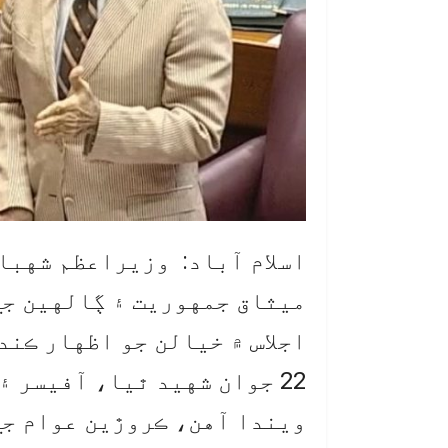
اسلام آباد: وزيراعظم شهبا
ميثاق جمهوريت ۽ ڳالهين جي
22 جوان شهيد ٿيا، آفيسر 
ويندا آهن، ڪروڙين عوام جي