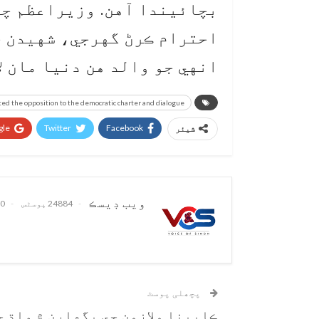
بچائيندا آهن. وزيراعظم چي
احترام ڪرڻ گهرجي، شهيدن ج
انهي جو والد هن دنيا مان ل
ted the opposition to the democratic charter and dialogue
le+
Twitter
Facebook
شیئر
ويب ڊيسڪ
24884 پوسٹس
0 تبصرے
پچھلی پوسٹ
ڪابينا ملازمن جي پگهارن ۾ واڌ ج