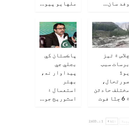
فد سان…
ملهايو پيو…
لاس ۾ تيز
پاڪستان کي
رسات سبب
بجلي جي
وڏ
پيداوار نه،
ورتحال،
بهتر
ختلف حادثن
استعمال ۽
6 ڄڻا فوت
اسٽوريج جو…
چھلا
اگلا
1 کے 2,633