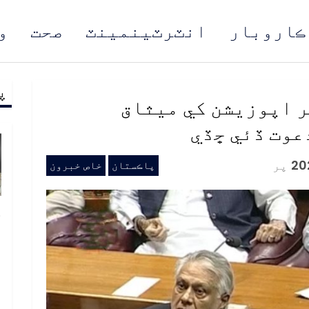
ڪاروبار
انٽرٽينمينٽ
صحت
و
پ
مُن
 اپوزيشن کي ميثاق
عوت ڏئي ڇڏي
پر
پاڪستان
خاص خبرون
خ
ص
و
ف
ا