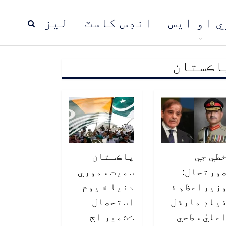
ي او ايس
انڊس کاسٽ
ليز
اڪستان
ڍ
پاڪستان
عالمي خبرون
طي جي
پاڪستان
ورتحال:
سميت سموري
زيراعظم ۽
دنيا ۾ يوم
يلڊ مارشل
استحصال
عليٰ سطحي
ڪشمير اڄ