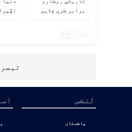
تاريخي ريڪارڊ
دنيا ۾
برابر ڪري ڇڏيو
اڳڀرا
پچھلا
اگلا
تبصرے
لنڪس
اسا
پاڪستان
و