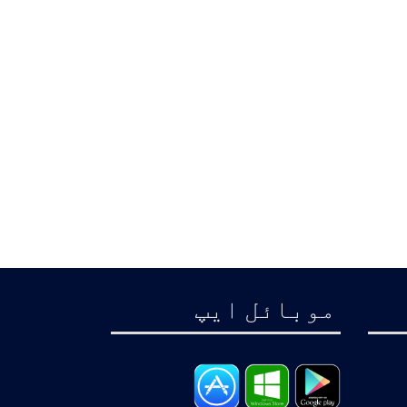
موبائل ايپ