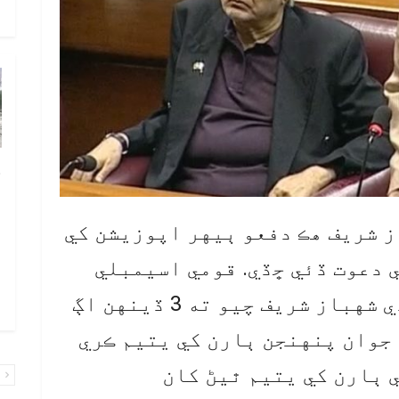
و
چ
ب
ٻ
ز شريف هڪ دفعو ٻيهر اپوزيشن کي
ص
 دعوت ڏئي ڇڏي. قومي اسيمبلي
م
اجلاس ۾ خيالن جو اظهار ڪندي شهباز شريف چيو ته 3 ڏينهن اڳ
۾ 
۽ جوان پنهنجن ٻارن کي يتيم ڪري
 ٻارن کي يتيم ٿيڻ کان
پ