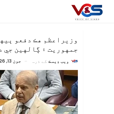
وزيراعظم هڪ دفعو ٻيهر
جمهوريت ۽ ڳالهين جي د
جون 13, 2026
ويب ڊيسڪ
کے ذریعہ