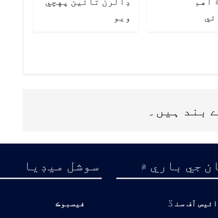
 اهم
ڊالرن تائين پهچي
ئي
ويو
 بند ہیں۔
ن جي باري ۾
سوشل ميڊيا
ڌ
ائيس آف سن
فيسبوڪ