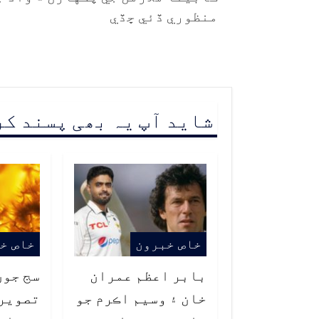
منظوري ڏئي ڇڏي
شاید آپ یہ بھی پسند ک
خاص خبرون
خاص خ
بابر اعظم عمران
سج جون
خان ۽ وسيم اڪرم جو
تصوير