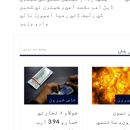
ڏيڻ اهم مقصد آهي، ڪيترن ئي شعبن
کي رليف ڏئي رهيا آهيون: ناڻي
وارو وزير
ریں
مصنف سے مزید
برون
خاص خبرون
 نيون
جولاءِ ۾ تجارتي
ون، سائنسي
خسارو 3.94 ارب