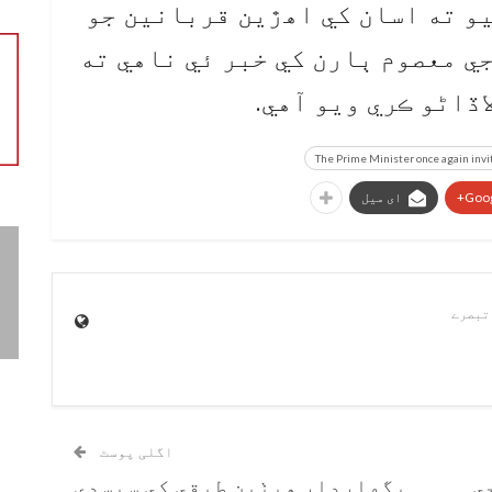
و ته اسان کي اهڙين قربانين جو
ي معصوم ٻارن کي خبر ئي ناهي ته
اڏاڻو ڪري ويو آهي.
The Prime Minister once again invi
Goog
ای میل
اگلی پوسٹ
ي
پگهاردار هيٺين طبقي کي سبسڊي