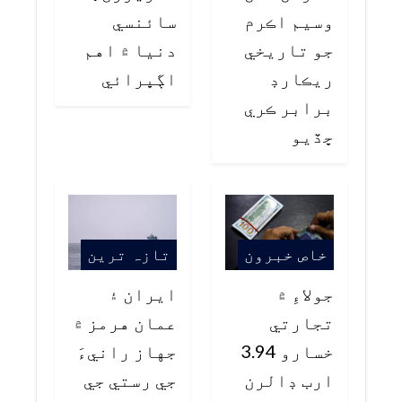
وسيم اڪرم
سائنسي
جو تاريخي
دنيا ۾ اهم
ريڪارڊ
اڳڀرائي
برابر ڪري
ڇڏيو
خاص خبرون
تازہ ترین
جولاءِ ۾
ايران ۽
تجارتي
عمان هرمز ۾
خسارو 3.94
جهاز رانيءَ
ارب ڊالرن
جي رستي جي