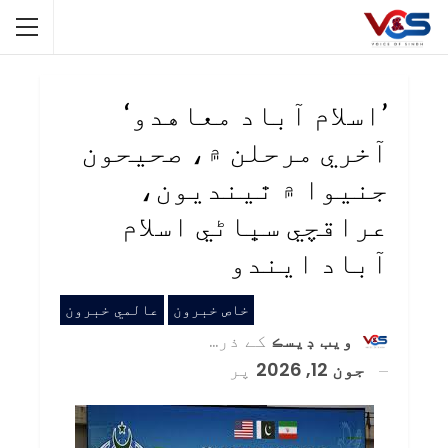
’اسلام آباد معاهدو‘
آخري مرحلن ۾، صحيحون
جنيوا ۾ ٿينديون،
عراقچي سڀاڻي اسلام
آباد ايندو
خاص خبرون
عالمي خبرون
ويب ڊيسڪ
کے ذریعہ
جون 12, 2026
پر