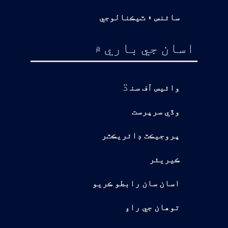
سائنس ۽ ٽيڪنالوجي
اسان جي باري ۾
ڌ
وائيس آف سن
وڏي سرپرست
پروجيڪٽ ڊائريڪٽر
ڪيريئر
اسان سان رابطو ڪريو
توهان جي راءِ