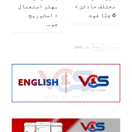
مختلف حادثن ۾
بهتر استعمال
6 ڄڻا فوت
۽ اسٽوريج
جو…
پچھلا
اگلا
1 کے 2,633