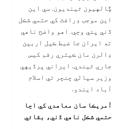
ڳالهيون ٿينديون. سي اين
اين موجب ڊرافٽ کي حتمي شڪل
ڏني پئي وڃي. اهو واضح ناهي
ته ايران جا ضبط ڪيل اربين
ڊالرن مان ڪيتري رقم کيس
جاري ٿيندي. ايراني پرڏيهي
وزير سڀاڻي ڇنڇر تي اسلام
آباد ايندو.
آمريڪا سان معاهدي کي اڃا
حتمي شڪل ناهي ڏني، بقائي