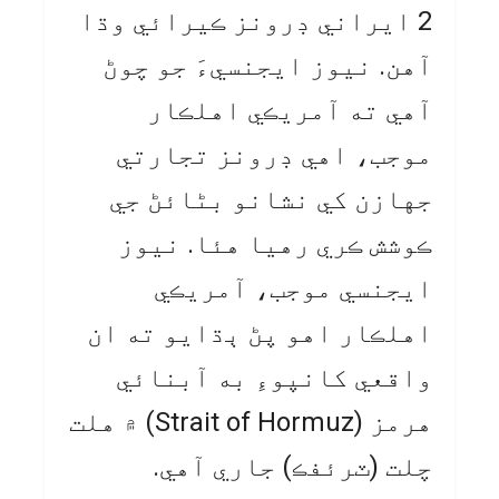
2 ايراني ڊرونز ڪيرائي وڌا
آهن. نيوز ايجنسيءَ جو چوڻ
آهي ته آمريڪي اهلڪار
موجب، اهي ڊرونز تجارتي
جهازن کي نشانو بڻائڻ جي
ڪوشش ڪري رهيا هئا. نيوز
ايجنسي موجب، آمريڪي
اهلڪار اهو پڻ ٻڌايو ته ان
واقعي کانپوءِ به آبنائي
هرمز (Strait of Hormuz) ۾ هلت
چلت (ٽرئفڪ) جاري آهي.