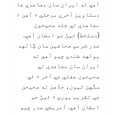
آهي ته ايران سان معاهدي جا
دستاويز آخري مرحلي ۾ آهن ۽
معاهدي تي جلد صحيحون
(دستخط) ٿيڻ جو امڪان آهي.
صدر ٽرمپ صحافين سان ڳالهه
ٻولهه ڪندي چيو آهي ته
ايران سان معاهدي تي
صحيحون هفتي جي آخر ۾ ٿي
سگهن ٿيون، جڏهن ته صحيحن
جي تقريب يورپ ۾ ٿيڻ جو
امڪان آهي. آمريڪي صدر چيو