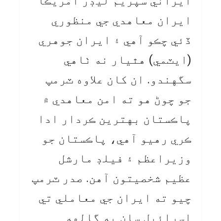
ايراني سپريم ليڊر آمريڪا
ايران معاهدي جي منظوري
ڏئي چڪو آهي ۽ ايران جوهري
(ايٽمي) هٿيار نه ٺاهي
سگهندو. ان کان علاوه ٽرمپ
جو چوڻ هو ته امن معاهدي ۾
پاڪستان بهترين ڪردار ادا
ڪري رهيو آهي، پاڪستان جو
وزيراعظم ۽ فيلڊ مارشل
عظيم شخصيتون آهن. صدر ٽرمپ
چيو ته ايران جي معاملي تي
اسرائيل سان به ڳالهه