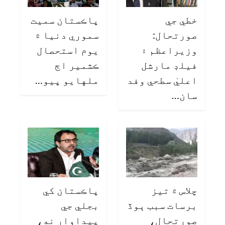
خطي جي
پاڪستان سميت
صورتحال:
سموري دنيا ۾
وزيراعظم ۽
يوم استحصال
فيلڊ مارشل
ڪشمير اڄ
اعليٰ سطحي وفد
ملهايو پيو…
سان…
چلاس ۾ تيز
پاڪستان کي
برسات سبب ٻوڏ
بجلي جي
صورتحال،
پيداوار نه،