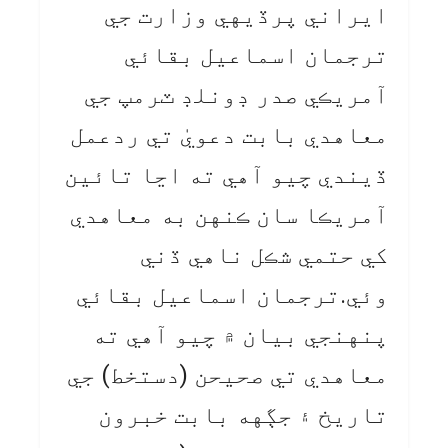
ايراني پرڏيهي وزارت جي
ترجمان اسماعيل بقائي
آمريڪي صدر ڊونلڊ ٽرمپ جي
معاهدي بابت دعويٰ تي ردعمل
ڏيندي چيو آهي ته اڃا تائين
آمريڪا سان ڪنهن به معاهدي
کي حتمي شڪل ناهي ڏني
وئي.ترجمان اسماعيل بقائي
پنهنجي بيان ۾ چيو آهي ته
معاهدي تي صحيحن (دستخط) جي
تاريخ ۽ جڳهه بابت خبرون