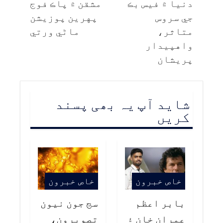
دنيا ۾ فيس بڪ
مشقن ۾ پاڪ فوج
جي سروس
پهرين پوزيشن
متاثر،
ماڻي ورتي
واهپيدار
پريشان
شاید آپ یہ بھی پسند
کریں
خاص خبرون
خاص خبرون
بابر اعظم
سج جون نيون
عمران خان ۽
تصويرون،