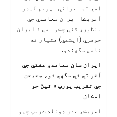
آهي ته ايراني سپريم ليڊر
آمريڪا ايران معاهدي جي
منظوري ڏئي چڪو آهي ۽ ايران
جوهري (ايٽمي) هٿيار نه
ٺاهي سگهندو.
ايران سان معاهدو هفتي جي
آخر تي ٿي سگهي ٿو، صحيحن
جي تقريب يورپ ۾ ٿيڻ جو
امڪان
آمريڪي صدر ڊونلڊ ٽرمپ چيو