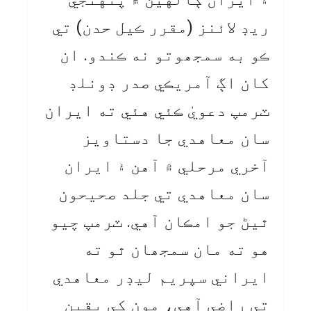
ريڊ لائنز (مقرر ڪيل حدن) تي
ڪو به سمجھوتو نه ڪندو. ان
کان اڳ آمريڪي صدر ڊونلڊ
ٽرمپ دعويٰ ڪئي هئي ته ايران
سان معاهدي جا دستاويز
آخري مرحلي ۾ آهن ۽ ايران
سان معاهدي تي جلد صحيحون
ٿيڻ جو امڪان آهي. ٽرمپ چيو
هو ته مان سمجھان ٿو ته
ايراني سپريم ليڊر معاهدي
تي راضي آهي، مون کي يقين