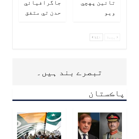
تائين پهچي
جاگرافيائي
ويو
حدن تي متفق
پچھلا
اگلا
تبصرے بند ہیں۔
پاڪستان