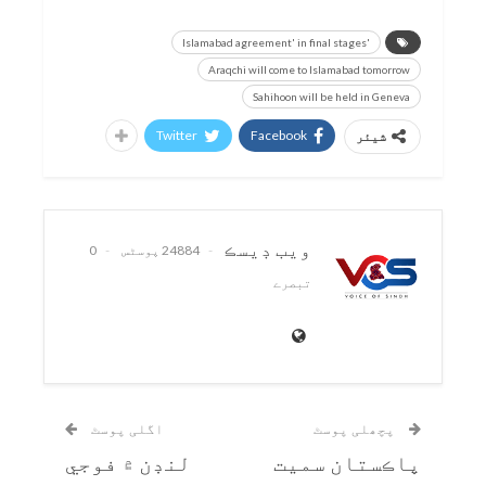
'Islamabad agreement' in final stages
Araqchi will come to Islamabad tomorrow
Sahihoon will be held in Geneva
Twitter
Facebook
شیئر
ويب ڊيسڪ
24884 پوسٹس
0
تبصرے
پچھلی پوسٹ
اگلی پوسٹ
پاڪستان سميت
لنڊن ۾ فوجي