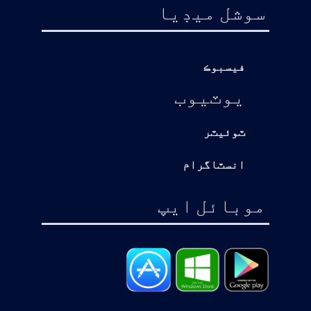
سوشل ميڊيا
فيسبوڪ
يوٽيوب
ٽوئيٽر
انسٽاگرام
موبائل ايپ