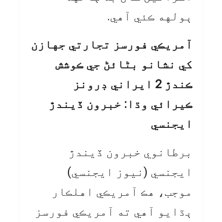
ٻولهه ڪئي آهي.
آمريڪي فورسز تجارتي جهازن
کي نشانو بڻائڻ جي ڪوشش
ڪندڙ 2 ايراني ڊرونز
ڪيرائي وڌا: خبرون ڏيندڙ
ايجنسي
برطانوي خبرون ڏيندڙ
ايجنسي (نيوز ايجنسي)
موجب، هڪ آمريڪي اهلڪار
ٻڌايو آهي ته آمريڪي فورسز