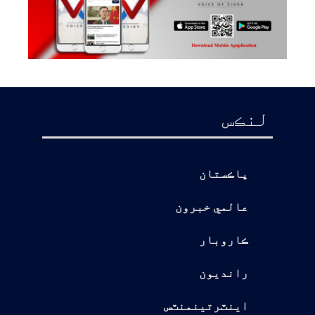
لنڪس
پاڪستان
عالمي خبرون
ڪاروبار
رانديون
اينٽرتينمنٽس