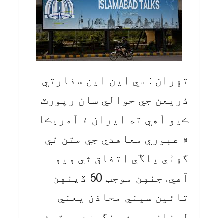
تهران : سي اين اين سفارتي
ذريعن جي حوالي سان رپورٽ
ڪيو آهي ته ايران ۽ آمريڪا
۾ عبوري معاهدي جي متن تي
گهڻي ڀاڱي اتفاق ٿي ويو
آهي. جنهن موجب 60 ڏينهن
تائين سڀني محاذن يعني
لبنان سميت جنگبندي وڌائي