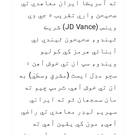
ته آمريڪا ايران معاهدي تي
صحيحن واري تقريب ۾ جي ڊي
وينس (JD Vance) شريڪ
ٿيندو، صحيحون ٿيندي ئي
آبنائي هرمز کي کوليو
ويندو، سڀ ان تي خوش آهن ۽
سڄو مڊل ايسٽ (مشرقِ وسطيٰ) به
ان تي خوش آهي. ٽرمپ چيو ته
مان سمجھان ٿو ته ايراني
سپريم ليڊر معاهدي تي راضي
آهي، مون کي يقين آهي ته