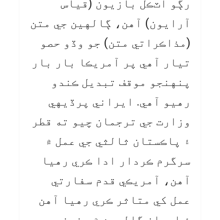
رڳو اٽڪل بازيون (قیاس
آرایون) آهن، ڳالهين جي متن
(مذاڪراتي متن) جو وڏو حصو
تيار آهي پر آمريڪا بار بار
پنهنجو موقف تبديل ڪندو
رهيو آهي. ايراني پرڏيهي
وزارت جي ترجمان چيو ته قطر
۽ پاڪستان ثالثي جي عمل ۾
سرگرم ڪردار ادا ڪري رهيا
آهن، آمريڪي قدم سفارتي
عمل کي متاثر ڪري رهيا آهن
۽ ايران ڳالهين ۾ پنهنجي