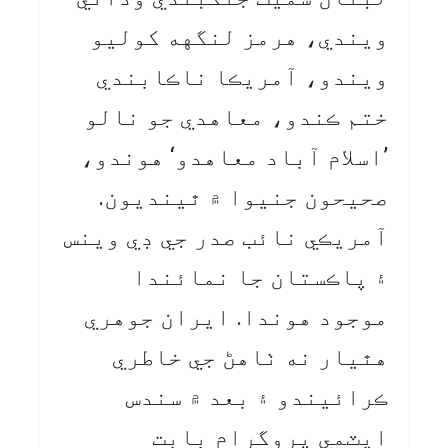
ويندي، هرمز لنگهه کوليو
ويندو، آمريڪا ناڪابندي
ختم ڪندو، معاهدي جو نالو
’اسلام آباد معاهدو‘ هوندو،
صحيحون جنيوا ۾ ٿينديون.
آمريڪي نائب صدر جي ڊي وينس
۽ پاڪستان جا نمائندا
موجود هوندا. ايران جوهري
هٿيار نه ٺاهڻ جي خاطري
ڪرائيندو ۽ بعد ۾ سندس
ايٽمي پروگرام بابت