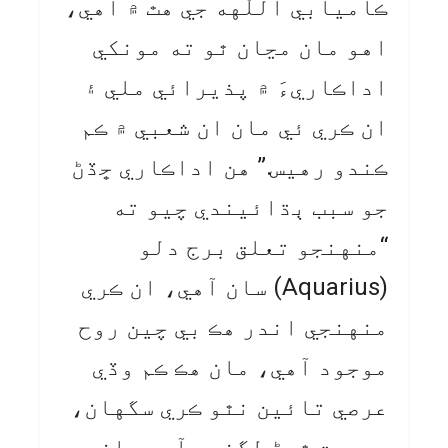
ڪاميابي اللّٰهه جي هٿ ۾ آهي،
اهو مان مڃان ٿو ته مونکي
اداڪاريءَ ۾ پذيرائي ملي ۽
ان ڪري ئي مان ان شعبي ۾ ڪم
ڪندو رهيس.” هن اداڪاري ڇڏڻ
جو سبب ٻڌائيندي چيو ته
“منهنجو تعلق برج دلو
(Aquarius) سان آهي، ان ڪري
منهنجي اندر هڪ بي چين روح
موجود آهي، مان هڪ ڪم وڏي
عرصي تائين نٿو ڪري سگهان،
بوريت ٿيڻ لڳندي آهي، ان