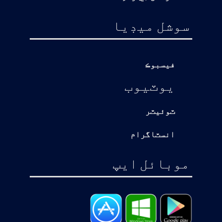
سوشل ميڊيا
فيسبوڪ
يوٽيوب
ٽوئيٽر
انسٽاگرام
موبائل ايپ