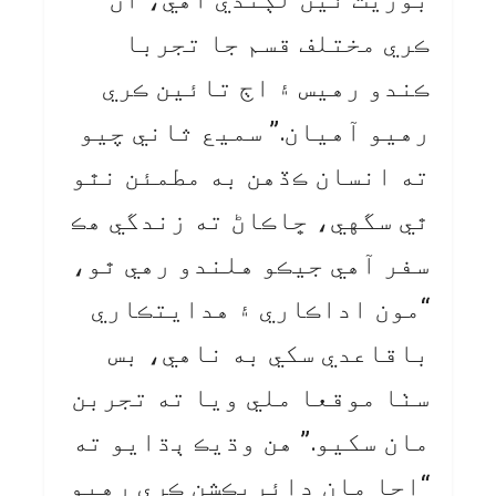
ڪري مختلف قسم جا تجربا
ڪندو رهيس ۽ اڄ تائين ڪري
رهيو آهيان.” سميع ثاني چيو
ته انسان ڪڏهن به مطمئن نٿو
ٿي سگهي، ڇاڪاڻ ته زندگي هڪ
سفر آهي جيڪو هلندو رهي ٿو،
“مون اداڪاري ۽ هدايتڪاري
باقاعدي سکي به ناهي، بس
سٺا موقعا ملي ويا ته تجربن
مان سکيو.” هن وڌيڪ ٻڌايو ته
“اڃا مان ڊائريڪشن ڪري رهيو