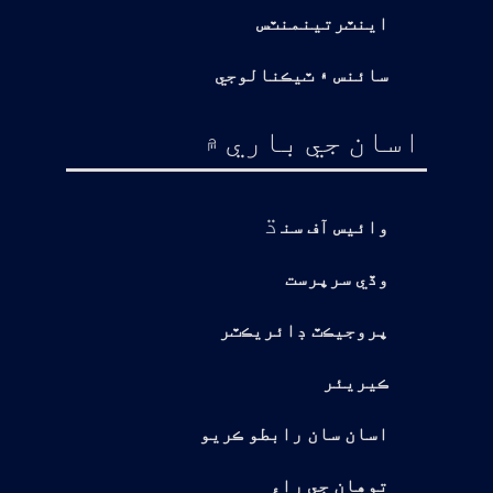
اينٽرتينمنٽس
سائنس ۽ ٽيڪنالوجي
اسان جي باري ۾
ڌ
وائيس آف سن
وڏي سرپرست
پروجيڪٽ ڊائريڪٽر
ڪيريئر
اسان سان رابطو ڪريو
توهان جي راءِ