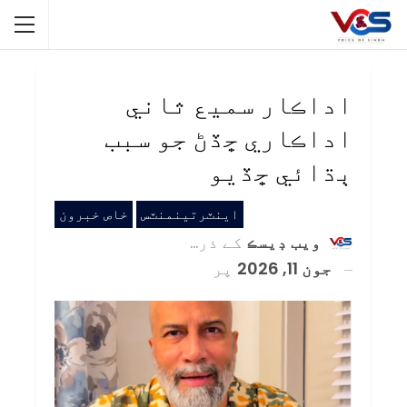
اداڪار سميع ثاني
اداڪاري ڇڏڻ جو سبب
ٻڌائي ڇڏيو
اينٽرتينمنٽس
خاص خبرون
ويب ڊيسڪ
کے ذریعہ
جون 11, 2026
پر