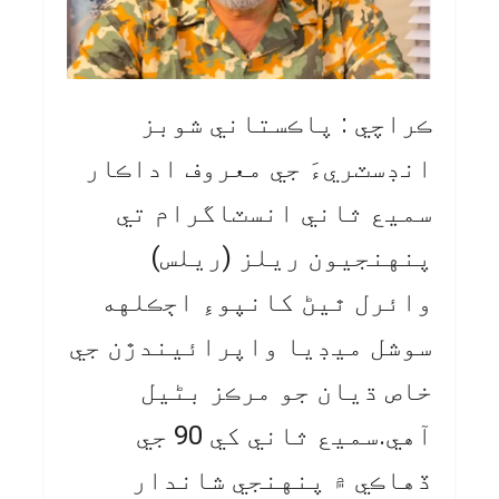
ڪراچي : پاڪستاني شوبز
انڊسٽريءَ جي معروف اداڪار
سميع ثاني انسٽاگرام تي
پنهنجيون ريلز (ريلس)
وائرل ٿيڻ کانپوءِ اڄڪلهه
سوشل ميڊيا واپرائيندڙن جي
خاص ڌيان جو مرڪز بڻيل
آهي.سميع ثاني کي 90 جي
ڏهاڪي ۾ پنهنجي شاندار