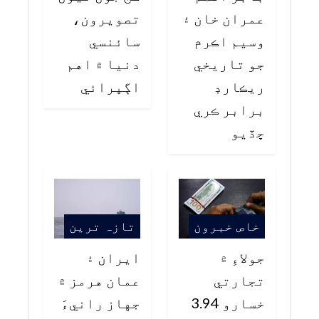
عمران خان ۽
تصويرون،
وسيم اڪرم
سائنسي
جو تاريخي
دنيا ۾ اهم
ريڪارڊ
اڳڀرائي
برابر ڪري
ڇڏيو
خاص خبرون
تازہ ترین
جولاءِ ۾
ايران ۽
تجارتي
عمان هرمز ۾
خسارو 3.94
جهاز رانيءَ