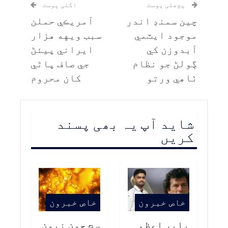
پچھلی پوسٹ
اگلی پوسٹ
چين سمنڊ اندر
آمريڪي حملن
موجود ايٽمي
سبب ويهه هزار
آبدوزن کي
ايراني پيئڻ
ڳولڻ جو نظام
جي صاف پاڻي
ٺاهي ورتو
کان محروم
شاید آپ یہ بھی پسند
کریں
خاص خبرون
خاص خبرون
بابر اعظم
سج جون نيون