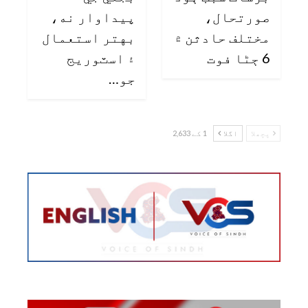
صورتحال،
پيداوار نه،
مختلف حادثن ۾
بهتر استعمال
6 ڄڻا فوت
۽ اسٽوريج
جو…
پچھلا
اگلا
1 کے 2,633