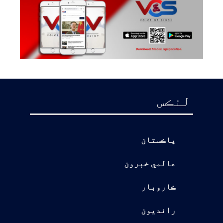
لنڪس
پاڪستان
عالمي خبرون
ڪاروبار
رانديون