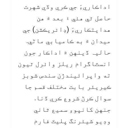
اداڪاريءَ جي ڪري وڏي شهرت
حاصل ٿي هئي ۽ بعد ۾ هن
هدايتڪاريءَ (ڊائريڪشن) جي
ميدان ۾ به ڪاميابي ماڻي.
حاليہ ڏينهن ۾ اداڪار جون
انسٽاگرام ريلز وائرل ٿيون
ته واپرائيندڙن سندس شوبز
ڪيريئر بابت مختلف قسم جا
سوال ڪرڻ شروع ڪري ڏنا.
جنهن کانپوءِ سميع ثاني
وڊيو شيئرنگ پليٽ فارم