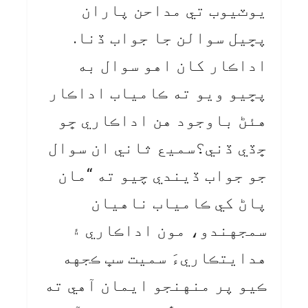
يوٽيوب تي مداحن پاران
پڇيل سوالن جا جواب ڏنا.
اداڪار کان اهو سوال به
پڇيو ويو ته ڪامياب اداڪار
هئڻ باوجود هن اداڪاري ڇو
ڇڏي ڏني؟سميع ثاني ان سوال
جو جواب ڏيندي چيو ته “مان
پاڻ کي ڪامياب ناهيان
سمجهندو، مون اداڪاري ۽
هدايتڪاريءَ سميت سڀ ڪجهه
ڪيو پر منهنجو ايمان آهي ته