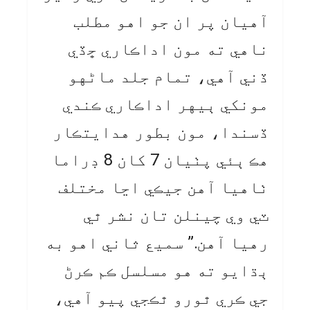
آهيان پر ان جو اهو مطلب
ناهي ته مون اداڪاري ڇڏي
ڏني آهي، تمام جلد ماڻهو
مونکي ٻيهر اداڪاري ڪندي
ڏسندا، مون بطور هدايتڪار
هڪ ٻئي پٺيان 7 کان 8 ڊراما
ٺاهيا آهن جيڪي اڃا مختلف
ٽي وي چينلن تان نشر ٿي
رهيا آهن.” سميع ثاني اهو به
ٻڌايو ته هو مسلسل ڪم ڪرڻ
جي ڪري ٿورو ٿڪجي پيو آهي،