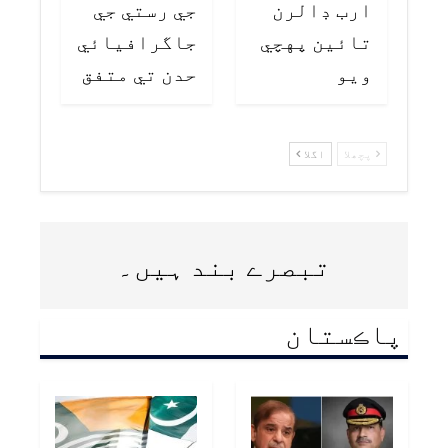
ارب ڊالرن
جي رستي جي
تائين پهچي
جاگرافيائي
ويو
حدن تي متفق
پچھلا
اگلا
تبصرے بند ہیں۔
پاڪستان