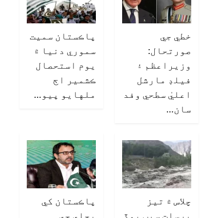
خطي جي
پاڪستان سميت
صورتحال:
سموري دنيا ۾
وزيراعظم ۽
يوم استحصال
فيلڊ مارشل
ڪشمير اڄ
اعليٰ سطحي وفد
ملهايو پيو…
سان…
چلاس ۾ تيز
پاڪستان کي
برسات سبب ٻوڏ
بجلي جي