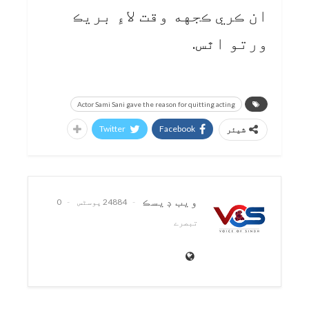
ان ڪري ڪجهه وقت لاءِ بريڪ
ورتو اٿس.
Actor Sami Sani gave the reason for quitting acting
Twitter
Facebook
شیئر
ويب ڊيسڪ
24884 پوسٹس
0
تبصرے