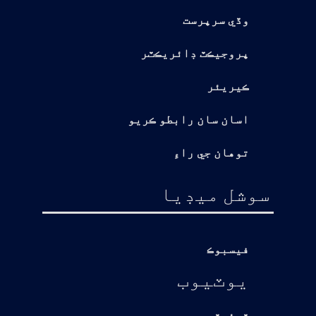
وڏي سرپرست
پروجيڪٽ ڊائريڪٽر
ڪيريئر
اسان سان رابطو ڪريو
توهان جي راءِ
سوشل ميڊيا
فيسبوڪ
يوٽيوب