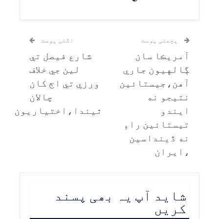
پچھلی پوسٹ
اگلی پوسٹ
آمريڪا سان
شارع فيصل تي
ڳالهيون جاري
لين جي خلاف
آهن،جيستائين
ورزي تي اڄ کان
نتيجو نه
چالان
ايندو
ٿيندا،اختياريون
تيستائين راءِ
نه ڏينداسين
،ايران
شاید آپ یہ بھی پسند
کریں