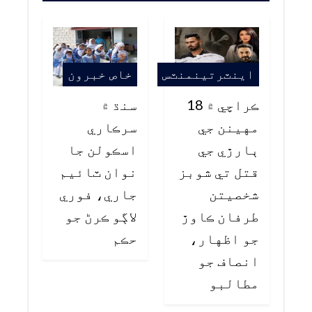
اينٽرتينمنٽس
خاص خبرون
ڪراچي ۾ 18
سنڌ ۾
مهينن جي
سرڪاري
ٻارڙي جي
اسڪولن جا
قتل تي شوبز
نوان ٽائيم
شخصيتن
جاري، فوري
طرفان ڪاوڙ
لاڳو ڪرڻ جو
جو اظهار،
حڪم
انصاف جو
مطالبو