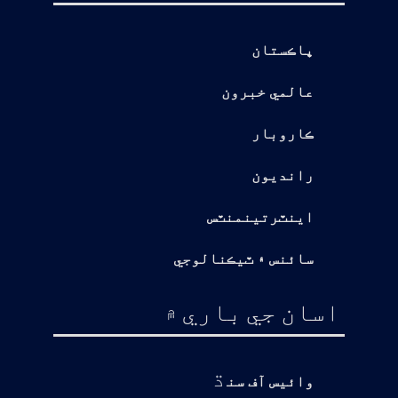
پاڪستان
عالمي خبرون
ڪاروبار
رانديون
اينٽرتينمنٽس
سائنس ۽ ٽيڪنالوجي
اسان جي باري ۾
ڌ
وائيس آف سن