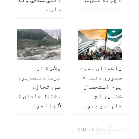
سان…
پاڪستان سميت
چلاس ۾ تيز
سموري دنيا ۾
برسات سبب ٻوڏ
يوم استحصال
صورتحال،
ڪشمير اڄ
مختلف حادثن ۾
ملهايو پيو…
6 ڄڻا فوت
پچھلا
اگلا
1 کے 2,633