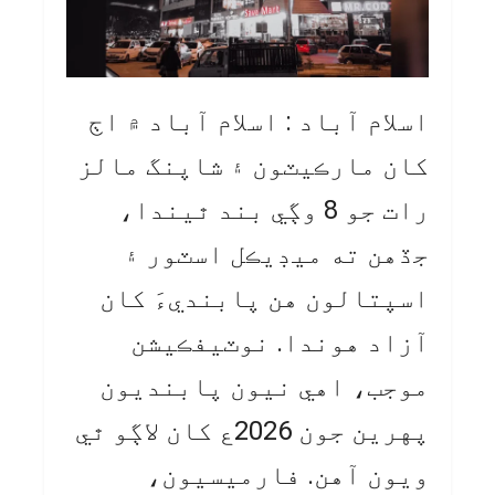
اسلام آباد : اسلام آباد ۾ اڄ
کان مارڪيٽون ۽ شاپنگ مالز
رات جو 8 وڳي بند ٿيندا،
جڏهن ته ميڊيڪل اسٽور ۽
اسپتالون هن پابنديءَ کان
آزاد هوندا. نوٽيفڪيشن
موجب، اهي نيون پابنديون
پهرين جون 2026ع کان لاڳو ٿي
ويون آهن. فارميسيون،