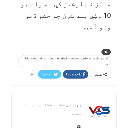
هالز ۽ مارڪيز کي به رات جو
10 وڳي بند ڪرڻ جو حڪم ڏنو
ويو آهي.
Markets and malls in Islamabad have been ordered to close at 8
pm
Twitter
Facebook
شیئر
ويب ڊيسڪ
24887 پوسٹس
0
تبصرے