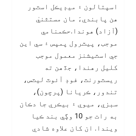
اسپتالون ۽ ميڊيڪل اسٽور
هن پابنديءَ مان مستثنيٰ
(آزاد) هوندا.حڪمنامي
موجب، پيٽرول پمپس ۽ سي اين
جي اسٽيشنز معمول موجب
کليل رهندا، جڏهن ته
ريسٽورنٽ، فوڊ آئوٽ ليٽس،
تندور، ڪريانا (پرچون)،
سبزي، ميوي ۽ بيڪري جا دڪان
به رات جو 10 وڳي بند ڪيا
ويندا. ان کان علاوه شادي