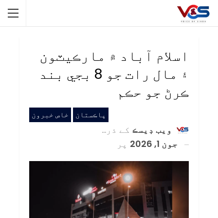
اسلام آباد ۾ مارڪيٽون
۽ مال رات جو 8 بجي بند
ڪرڻ جو حڪم
پاڪستان
خاص خبرون
ويب ڊيسڪ
کے ذریعہ
جون 1, 2026
پر