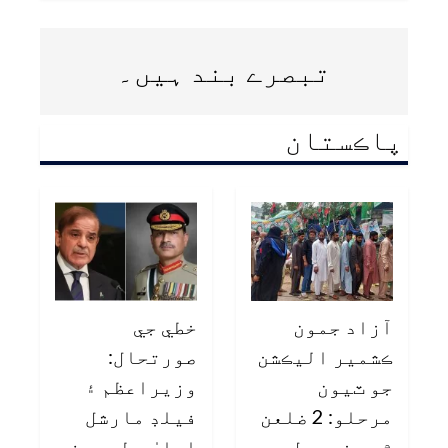
تبصرے بند ہیں۔
پاڪستان
آزاد جمون
خطي جي
ڪشمير اليڪشن
صورتحال:
جو ٽيون
وزيراعظم ۽
مرحلو: 2 ضلعن
فيلڊ مارشل
۾ چونڊ عمل…
اعليٰ سطحي وفد