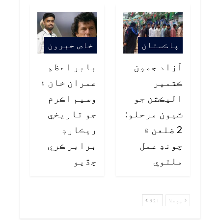
پاڪستان
خاص خبرون
آزاد جمون
بابر اعظم
ڪشمير
عمران خان ۽
اليڪشن جو
وسيم اڪرم
ٽيون مرحلو:
جو تاريخي
2 ضلعن ۾
ريڪارڊ
چونڊ عمل
برابر ڪري
ملتوي
ڇڏيو
پچھلا
اگلا