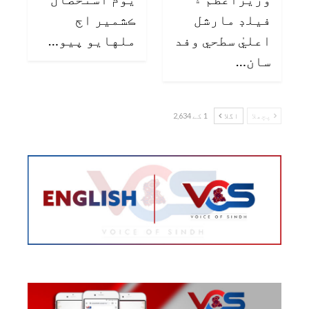
فيلڊ مارشل
ڪشمير اڄ
اعليٰ سطحي وفد
ملهايو پيو…
سان…
پچھلا
اگلا
1 کے 2,634