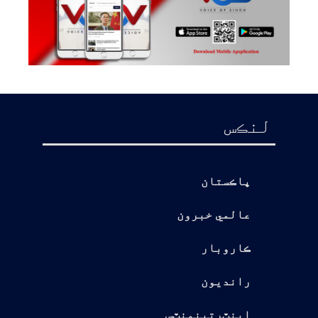
لنڪس
پاڪستان
عالمي خبرون
ڪاروبار
رانديون
اينٽرتينمنٽس