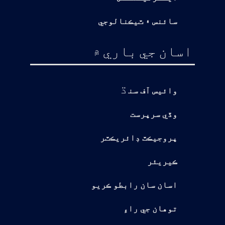
سائنس ۽ ٽيڪنالوجي
اسان جي باري ۾
ڌ
وائيس آف سن
وڏي سرپرست
پروجيڪٽ ڊائريڪٽر
ڪيريئر
اسان سان رابطو ڪريو
توهان جي راءِ