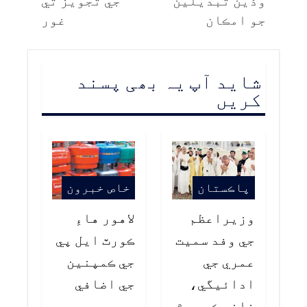
وڏين تبديلين
جي تجويز تي
جو امڪان
غور
شاید آپ یہ بھی پسند
کریں
پاڪستان
خاص خبرون
وزيراعظم
لاهور هاءِ
جي وفد سميت
ڪورٽ ايل پي
عمري جي
جي ڪمپنين
ادائيگي،
جي اضافي
خانه ڪعبه ۾
پريميم