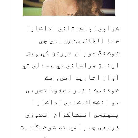
ڪراچي : پاڪستاني اداڪارا
حنا الطاف هڪ ڊرامي جي
شوٽنگ دوران عورتن کي پيش
ايندڙ هراساني جي مسئلي تي
آواز اٿاريو آهي، هڪ
خوفناڪ ۽ غير محفوظ تجربي
جو انڪشاف ڪندي اداڪارا
پنهنجي انسٽاگرام اسٽوري
ذريعي چيو آهي ته شوٽنگ سيٽ