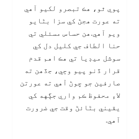
پوي ٿو، هڪ تبصرو لکيو آهي
ته عورت هجڻ کي سزا بڻايو
ويو آهي.هن حساس مسئلي تي
حنا الطاف جي کليل دل کي
سوشل ميڊيا تي هڪ اهم قدم
قرار ڏنو پيو وڃي، جڏهن ته
صارفين جو چوڻ آهي ته عورتن
لاءِ محفوظ ڪم واري جڳهه کي
يقيني بڻائڻ وقت جي ضرورت
آهي.