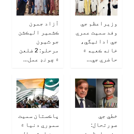
وزيراعظم جي
آزاد جمون
وفد سميت عمري
ڪشمير اليڪشن
جي ادائيگي،
جو ٽيون
خانه ڪعبه ۾
مرحلو: 2 ضلعن
حاضري جي…
۾ چونڊ عمل…
خطي جي
پاڪستان سميت
صورتحال:
سموري دنيا ۾
وزيراعظم ۽
يوم استحصال