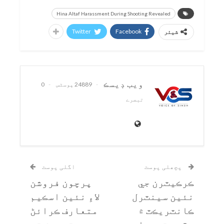
Hina Altaf Harassment During Shooting Revealed
Twitter
Facebook
شیئر
ويب ڊيسڪ
24889 پوسٹس
0
تبصرے
پچھلی پوسٹ
اگلی پوسٹ
ڪرڪيٽرن جي
پرچون فروشن
نئين سينٽرل
لاءِ نئين اسڪيم
ڪانٽريڪٽ ۾
متعارف ڪرائڻ