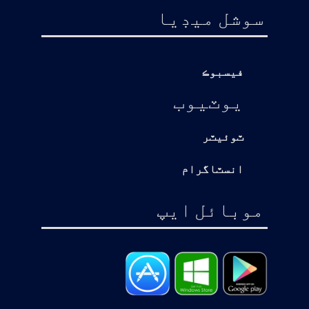
سوشل ميڊيا
فيسبوڪ
يوٽيوب
ٽوئيٽر
انسٽاگرام
موبائل ايپ