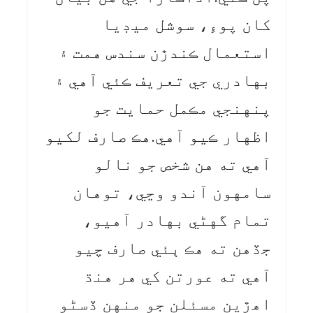
کان پوءِ، سوشل ميڊيا
استعمال ڪندڙن سندس همت ۽
بهادري جي تعريف ڪئي آهي ۽
پنهنجي مڪمل حمايت جو
اظهار ڪيو آهي.هڪ صارف لکيو
آهي ته هن شخص جو نالو
سامهون آندو وڃي، توهان
تمام گهڻي بهادر آهيو،
جڏهن ته هڪ ٻئي صارف چيو
آهي ته عورتن کي هر هنڌ
اهڙين مسئلن جو منهن ڏسڻو