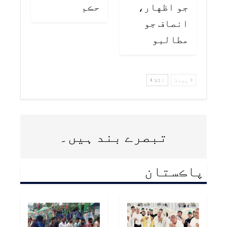
جو اظهار،
حڪم
انصاف جو
مطالبو
پچھلا
اگلا
تبصرے بند ہیں۔
پاڪستان