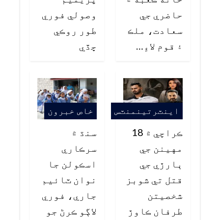
حاضري جي
وصولي فوري
سعادت، ملڪ
طور روڪي
۽ قوم لاءِ…
ڇڏي
اينٽرتينمنٽس
خاص خبرون
ڪراچي ۾ 18
سنڌ ۾
مهينن جي
سرڪاري
ٻارڙي جي
اسڪولن جا
قتل تي شوبز
نوان ٽائيم
شخصيتن
جاري، فوري
طرفان ڪاوڙ
لاڳو ڪرڻ جو