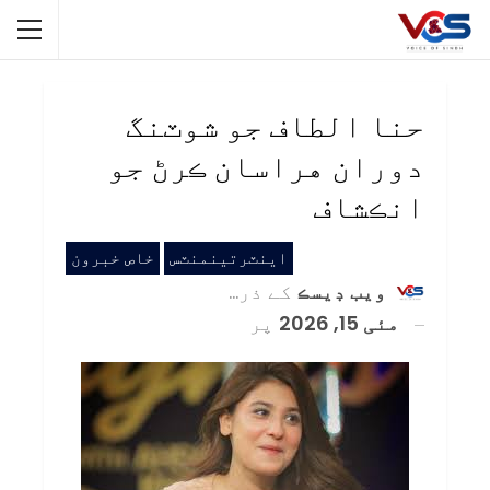
حنا الطاف جو شوٽنگ
دوران هراسان ڪرڻ جو
انڪشاف
اينٽرتينمنٽس
خاص خبرون
ويب ڊيسڪ
کے ذریعہ
مئی 15, 2026
پر