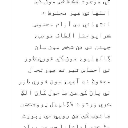
تي موجود هڪ شخص مون کي
انتهائي غير محفوظ ۽
انتهائي بي آرام محسوس
ڪرايو.حنا الطاف موجب،
جيئن ئي هن شخص مون سان
ڳالهايو، مون کي فوري طور
تي احساس ٿيو ته صورتحال
محفوظ نه آهي، مون فوري طور
تي پاڻ کي هن ماحول کان الڳ
ڪري ورتو ۽ لاڳاپيل پروڊڪشن
هائوس کي هن رويي جي رپورٽ
پڻ ڪئي.اداڪارا جي هن بيان