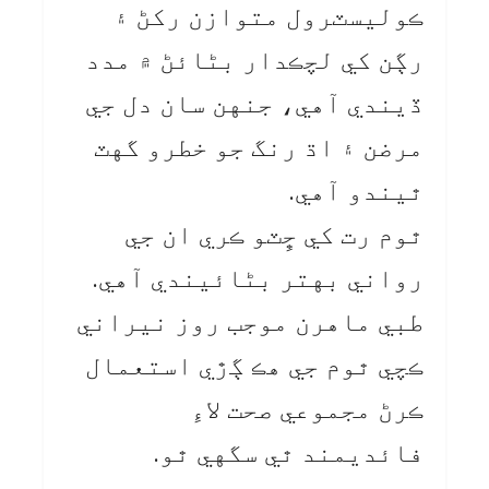
ڪوليسٽرول متوازن رکڻ ۽
رڳن کي لچڪدار بڻائڻ ۾ مدد
ڏيندي آهي، جنهن سان دل جي
مرضن ۽ اڌ رنگ جو خطرو گهٽ
ٿيندو آهي.
ٿوم رت کي ڇِٽو ڪري ان جي
رواني بهتر بڻائيندي آهي.
طبي ماهرن موجب روز نيراني
ڪچي ٿوم جي هڪ ڳڙي استعمال
ڪرڻ مجموعي صحت لاءِ
فائديمند ٿي سگهي ٿو.