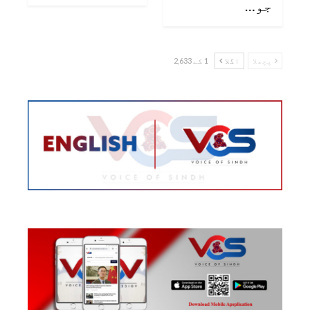
جو…
پچھلا
اگلا
1 کے 2,633