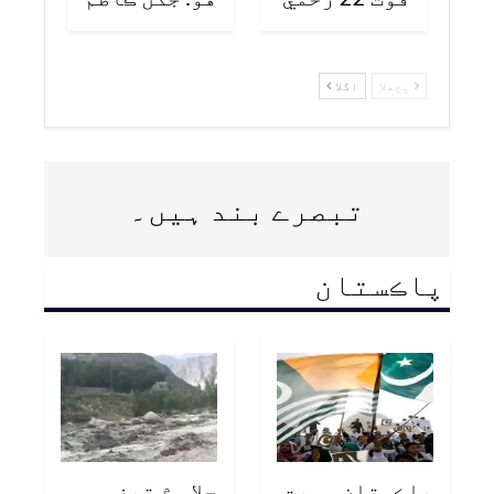
پچھلا
اگلا
تبصرے بند ہیں۔
پاڪستان
پاڪستان سميت
چلاس ۾ تيز