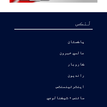
لنڪس
پاڪستان
عالمي خبرون
ڪاروبار
رانديون
اينٽرتينمنٽس
سائنس ۽ ٽيڪنالوجي