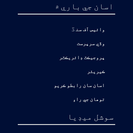
اسان جي باري ۾
ڌ
وائيس آف سن
وڏي سرپرست
پروجيڪٽ ڊائريڪٽر
ڪيريئر
اسان سان رابطو ڪريو
توهان جي راءِ
سوشل ميڊيا