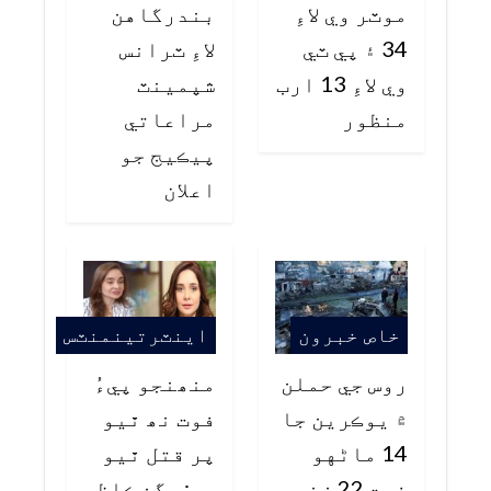
موٽر وي لاءِ
بندرگاهن
34 ۽ پي ٽي
لاءِ ٽرانس
وي لاءِ 13 ارب
شپمينٽ
منظور
مراعاتي
پيڪيج جو
اعلان
خاص خبرون
اينٽرتينمنٽس
روس جي حملن
منھنجو پيءُ
۾ يوڪرين جا
فوت نھ ٿيو
14 ماڻهو
پر قتل ٿيو
فوت 22 زخمي
هو: جگن ڪاظم