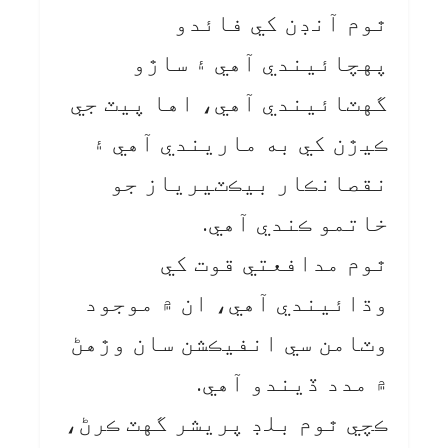
ٿوم آنڊن کي فائدو
پهچائيندي آهي ۽ ساڙو
گهٽائيندي آهي، اها پيٽ جي
ڪيڙن کي به ماريندي آهي ۽
نقصانڪار بيڪٽيرياز جو
خاتمو ڪندي آهي.
ٿوم مدافعتي قوت کي
وڌائيندي آهي، ان ۾ موجود
وٽامن سي انفيڪشن سان وڙهڻ
۾ مدد ڏيندو آهي.
ڪچي ٿوم بلڊ پريشر گهٽ ڪرڻ،