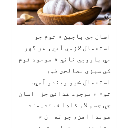
اسان جي ڀاڄين ۾ ٿوم جو
استعمال لازمي آهي، هر گهر
جي باروچي خاني ۾ موجود ٿوم
کي سبزي مصالحي طور
استعمال ڪيو ويندو آهي.
ٿوم ۾ موجود غذائي جزا اسان
جي جسم لاءِ ڏاڍا فائديمند
هوندا آهن، ڇو ته ان ۾
وٽامنز جو مقدار وڌيڪ