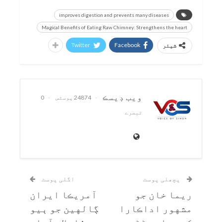
improves digestion and prevents many diseases
Magical Benefits of Eating Raw Chimney: Strengthens the heart
Twitter
Facebook
شیئر
ويب ڊيسڪ
24874 پوسٹس
0
تبصرے
پچھلی پوسٹ
اگلی پوسٹ
ريما خان جو
آمريڪا ايران
مشهور اداڪارا
ڳالهين جو ٻيو
کي چماٽ هڻڻ جو
دور: اسلام آباد