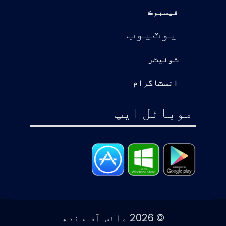
فيسبوڪ
يوٽيوب
ٽوئيٽر
انسٽاگرام
موبائل ايپ
© 2026 وائس آف سندھ