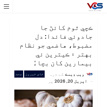
ڪچي ٿوم کائڻ جا
جادوئي فائدا: دل
مضبوط، هاضمي جو نظام
بهتر ۽ ڪيترين ئي
بيمارين کان بچاءُ
ويب ڊيسڪ
کے ذریعہ
خاص خبرون
صحت
اپریل 20, 2026
پر