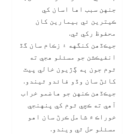
جنهن سبب اها اسان کي
ڪيترين ئي بيمارين کان
محفوظ رکي ٿي.
جيڪڏهن کنگهه ۽ زڪام سان گڏ
انفيڪشن جو مسئلو هجي ته
ٿوم جون ٻه ڳڙيون خالي پيٽ
کائڻ سان وڏو فائدو ٿيندو.
جيڪڏهن ڪنهن جو هاضمو خراب
آهي ته ڪچي ٿوم کي پنهنجي
خوراڪ ۾ شامل ڪرڻ سان اهو
مسئلو حل ٿي ويندو.