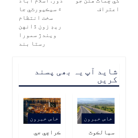
اعتراف
۾ سيڪيورٽي جا
سخت انتظام
ريڊ زون ڏانهن
ويندڙ سمورا
رستا بند
شاید آپ یہ بھی پسند
کریں
خاص خبرون
خاص خبرون
سيالڪوٽ
ڪراچي جي