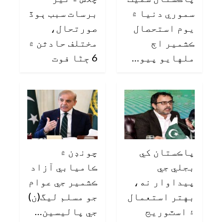
سموري دنيا ۾
برسات سبب ٻوڏ
يوم استحصال
صورتحال،
ڪشمير اڄ
مختلف حادثن ۾
ملهايو پيو…
6 ڄڻا فوت
پاڪستان کي
چونڊن ۾
بجلي جي
ڪاميابي آزاد
پيداوار نه،
ڪشمير جي عوام
بهتر استعمال
جو مسلم ليگ(ن)
۽ اسٽوريج
جي پاليسين…