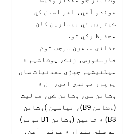
هوندو آهي، اهو اسان کي
ڪيترين ئي بيمارين کان
محفوظ رکي ٿو.
غذائي ماهرن موجب ٿوم
فارسفورس، زنڪ، پوٽاشيم ۽
ميگنيشيم جهڙي معدنيات سان
ڀرپور هوندي آهي، ان ۾
وٽامن سي، وٽامن ڪي، فوليٽ
(وٽامن B9)، نياسين )وٽامن
B3) ۽ ٿامين (وٽامن B1 مونو)
به سٺي مقدار ۾ هوندا آهن،