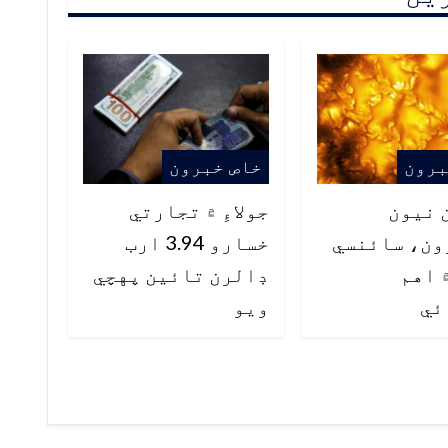
برون
خاص خبرون
 نيون
جولاءِ ۾ تجارتي
ون، سائنسي
خسارو 3.94 ارب
 اهم
ڊالرن تائين پهچي
ئي
ويو