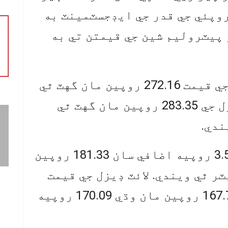
روپئي جي قدر جي ايڊجسٽمينٽ به
 پيٽروليم شين جي قيمتن تي به
صنعتي ذريعن موجب پيٽرول جي قيمت 272.16 روپين مان گهٽ ٿي
263.08 روپيه في ليٽر ۽ ڊيزل جي 283.35 روپين مان گهٽ ٿي
جڏهن ته گاسليٽ جي قيمت 3.55 روپيه اضافي سان 181.33 روپين
وپيه في ليٽر ٿي ويندي. لائٽ ڊيزل جي قيمت
2.33 روپيه اضافي سان گڏ 167.76 روپين مان وڌي 170.09 روپيه