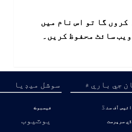
کروں گا تو اس نام میں
 ویب سائٹ محفوظ کریں۔
ن جي باري ۾
سوشل ميڊيا
ڌ
ائيس آف سن
فيسبوڪ
يوٽيوب
ڏي سرپرست