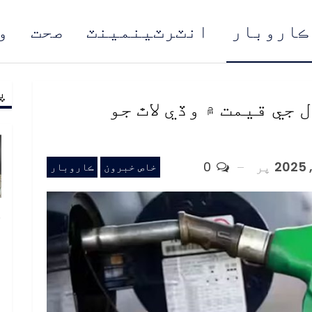
ڪاروبار
انٽرٽينمينٽ
صحت
و
پ
مُن
جي قيمت ۾ وڏي لاٿ جو
پر
0
خاص خبرون
ڪاروبار
خ
ص
و
ف
ا