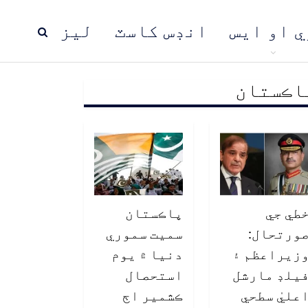
ي او ايس
انڊس کاسٽ
ليز
اڪستان
ڍ
پاڪستان
عالمي خبرون
طي جي
پاڪستان
ورتحال:
سميت سموري
زيراعظم ۽
دنيا ۾ يوم
يلڊ مارشل
استحصال
عليٰ سطحي
ڪشمير اڄ