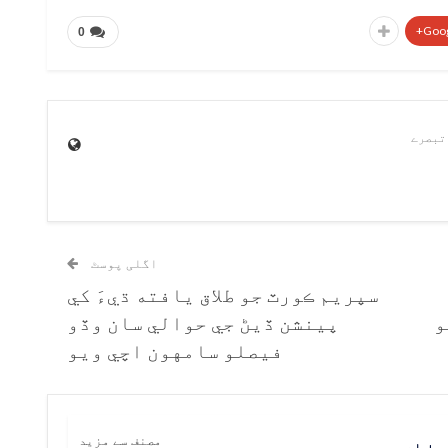
Goog
0
اگلی پوسٹ
سپريم ڪورٽ جو طلاق يافته ڌيءَ کي
و
پينشن ڏيڻ جي حوالي سان وڏو
فيصلو سامهون اچي ويو
ریں
مصنف سے مزید