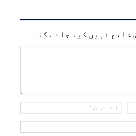
 شائع نہیں کیا جائے گا۔