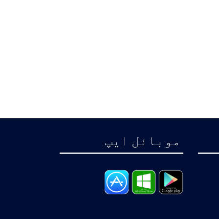
موبائل ايپ