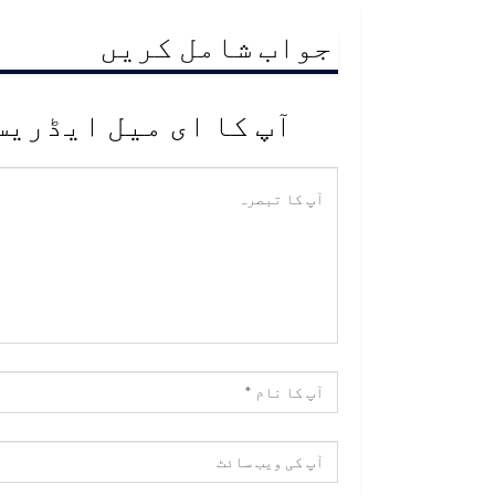
جواب شامل کریں
آپ کا ای میل ایڈریس