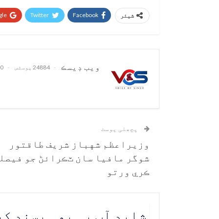
le+
Twitter
Facebook
شیئر
ويب ڊيسڪ
24884 پوسٹس
0 تبصرے
پچھلی پوسٹ
وزيراعظم شهباز شريف طاقتور
شوگر مافيا سان ٽڪرائڻ جو فيصل
ڪري ورتو
شاید آپ یہ بھی پسند ک