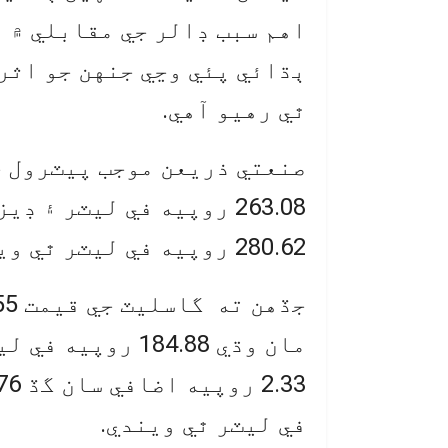
اهم سبب ڊالر جي مقابلي ۾ 
ٻڌائي پئي وڃي جنهن جو اثر
ٿي رهيو آهي.
280.62 روپيه في ليٽر ٿي ويندي.
مان وڌي 184.88 ر
في ليٽر ٿي ويندي.