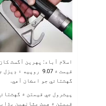
گهٽتائي جو امڪان آهي.
پيٽرول جي قيمتن ۾ گهٽتائي
قيمتن ۾ هيٺ مٿانهين ٻڌايو 