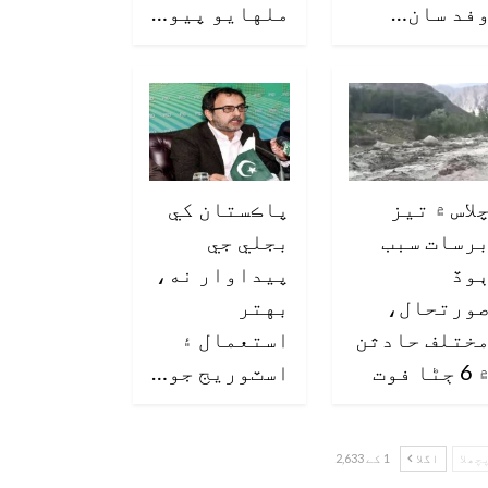
فد سان…
ملهايو پيو…
لاس ۾ تيز
پاڪستان کي
رسات سبب
بجلي جي
وڏ
پيداوار نه،
ورتحال،
بهتر
ختلف حادثن
استعمال ۽
6 ڄڻا فوت
اسٽوريج جو…
چھلا
اگلا
1 کے 2,633