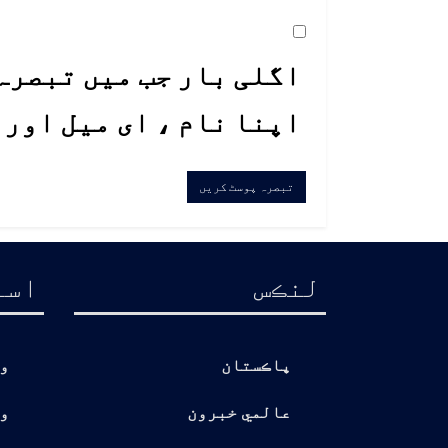
اگلی بار جب میں تبصرہ 
اپنا نام ، ای میل اور
لنڪس
اسا
پاڪستان
و
عالمي خبرون
و