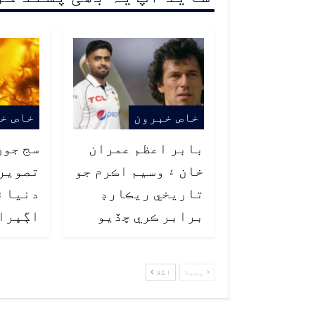
خاص خبرون
خاص خ
بابر اعظم عمران
سج جون
خان ۽ وسيم اڪرم جو
تصوير
تاريخي ريڪارڊ
دنيا ۾
برابر ڪري ڇڏيو
اڳڀرا
پچھلا
اگلا