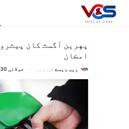
پهرين آگسٽ کان پيٽرول 
امڪان
جولائی 30, 2025
ويب ڊيسڪ
کے ذریعہ