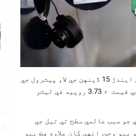
و
چ
ب
ٻ
اسلام آباد: پهرين آگسٽ کان ايندڙ 15 ڏينهن جي لاءِ پيٽرول جي
ص
قيمت ۾ 9.07 روپيه ۽ ڊيزل جي قيمت ۾ 3.73 روپيه في ليٽر
م
۾ 
 جو سبب عالمي سطح تي تيل جي
پ
پيو وڃي. انهي کان علاوه هڪ ٻيو