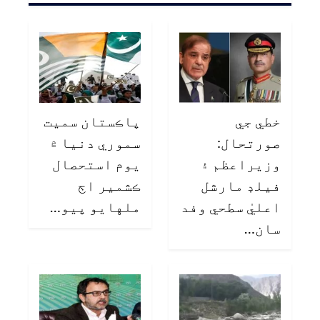
خطي جي
پاڪستان سميت
صورتحال:
سموري دنيا ۾
وزيراعظم ۽
يوم استحصال
فيلڊ مارشل
ڪشمير اڄ
اعليٰ سطحي وفد
ملهايو پيو…
سان…