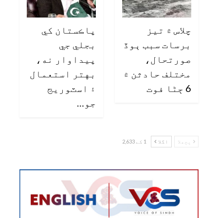
چلاس ۾ تيز
پاڪستان کي
برسات سبب ٻوڏ
بجلي جي
صورتحال،
پيداوار نه،
مختلف حادثن ۾
بهتر استعمال
6 ڄڻا فوت
۽ اسٽوريج
جو…
پچھلا
اگلا
1 کے 2,633