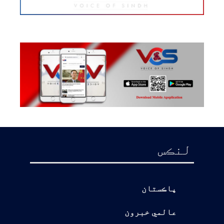
لنڪس
پاڪستان
عالمي خبرون