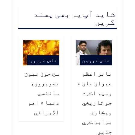
شاید آپ یہ بھی پسند
کریں
خاص خبرون
خاص خبرون
بابر اعظم
سج جون نيون
عمران خان ۽
تصويرون،
وسيم اڪرم
سائنسي
جو تاريخي
دنيا ۾ اهم
ريڪارڊ
اڳڀرائي
برابر ڪري
ڇڏيو