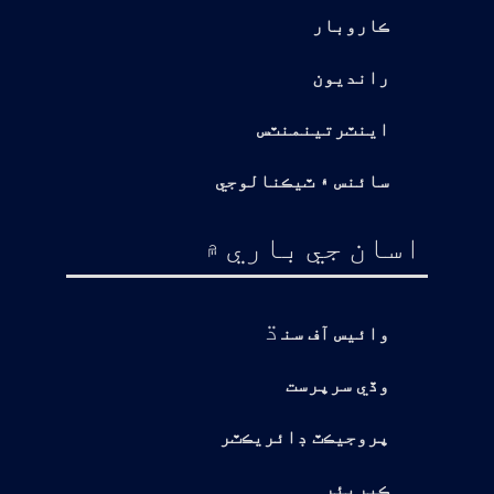
ڪاروبار
رانديون
اينٽرتينمنٽس
سائنس ۽ ٽيڪنالوجي
اسان جي باري ۾
ڌ
وائيس آف سن
وڏي سرپرست
پروجيڪٽ ڊائريڪٽر
ڪيريئر