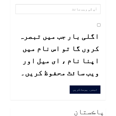
اگلی بار جب میں تبصرہ
کروں گا تو اس نام میں
اپنا نام ، ای میل اور
ویب سائٹ محفوظ کریں۔
پاڪستان