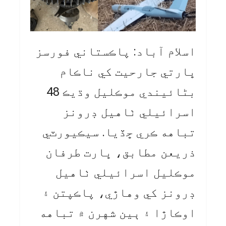
اسلام آباد: پاڪستاني فورسز
ڀارتي جارحيت کي ناڪام
بڻائيندي موڪليل وڌيڪ 48
اسرائيلي ٺاهيل ڊرونز
تباهه ڪري ڇڏيا. سيڪيورٽي
ذريعن مطابق، ڀارت طرفان
موڪليل اسرائيلي ٺاهيل
ڊرونز کي وهاڙي، پاڪپتن ۽
اوڪاڙا ۽ ٻين شهرن ۾ تباهه