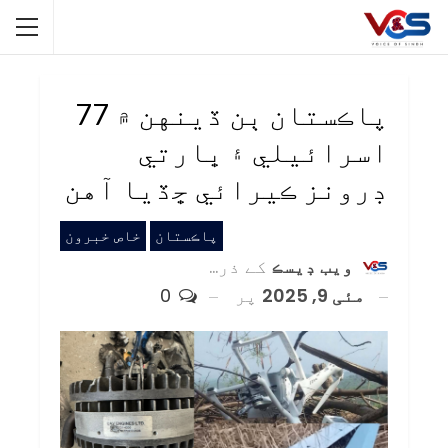
پاڪستان ٻن ڏينهن ۾ 77
اسرائيلي ۽ ڀارتي
ڊرونز ڪيرائي ڇڏيا آهن
پاڪستان
خاص خبرون
ويب ڊيسڪ
کے ذریعہ
مئی 9, 2025
پر
0