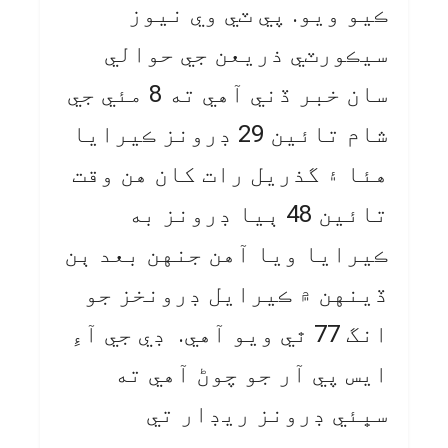
ڪيو ويو. پي ٽي وي نيوز
سيڪورٽي ذريعن جي حوالي
سان خبر ڏني آهي ته 8 مئي جي
شام تائين 29 ڊرونز ڪيرايا
هئا ۽ گذريل رات کان هن وقت
تائين 48 ٻيا ڊرونز به
ڪيرايا ويا آهن جنهن بعد ٻن
ڏينهن ۾ ڪيرايل ڊرونخز جو
انگ 77 ٿي ويو آهي. ڊي جي آءِ
ايس پي آر جو چوڻ آهي ته
سڀئي ڊرونز ريڊار تي