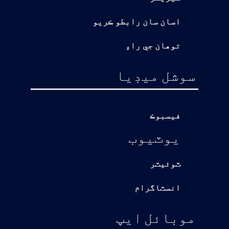
اسان سان رابطو ڪريو
توهان جي راءِ
سوشل ميڊيا
فيسبوڪ
يوٽيوب
ٽوئيٽر
انسٽاگرام
موبائل ايپ