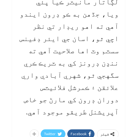
لڳاتار مانيٽر ڪيا پئي
ويا، جڏهن به ڪو ڊرون ايندو
آهي ته اهو ريڊار تي نظر
اچي ٿو، اسان جي ايئر ڊفينس
سسٽم وٽ اها صلاحيت آهي ته
ننڍن ڊرونز کي به ٽريڪ ڪري
سگهجي ٿو، شهري آبادي واري
علائقن ۽ ڪمرشل فلائيٽس
دوران ڊرون کي مارڻ جو خاص
آپريشنل طريقو موجود آهي.
Twitter
Facebook
شیئر