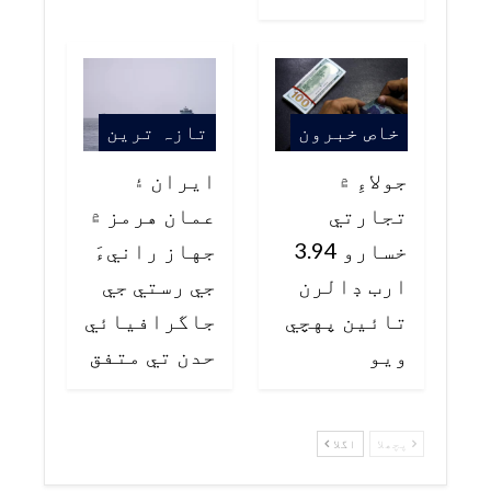
خاص خبرون
تازہ ترین
جولاءِ ۾
ايران ۽
تجارتي
عمان هرمز ۾
خسارو 3.94
جهاز رانيءَ
ارب ڊالرن
جي رستي جي
تائين پهچي
جاگرافيائي
ويو
حدن تي متفق
پچھلا
اگلا