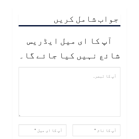
جواب شامل کریں
آپ کا ای میل ایڈریس
شائع نہیں کیا جائے گا۔