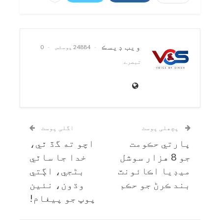
ويب ڊيسڪ
24884 پوسٹس
0
تبصرے
پچھلی پوسٹ
اگلی پوسٹ
ڀارتي حڪومت
اچو ته گڏ ٿي،
جو 8 هزار سوشل
خدا جا ساٿي
ميڊيا اڪائونٽ
بڻجي، اڳتي
بند ڪرڻ جو حڪم
وڌون، نئين
پوپ جو پيغام!