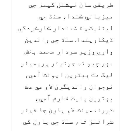
طريقي سان نيشنل گيمز جي
ميزباني ڪندا، سنڌ جي
ايٿليٽس ۾ شاندار ڪارڪردگي
ڏيکاريندا. سنڌ جي راندين
واري وزير سردار محمد بخش
مهر چيو ته جونيئر پريميئر
ليگ هڪ بهترين ايونٽ آهي،
نوجوان رانديگرن لاءِ هي هڪ
بهترين پليٽ فارم آهي،
ٽورنامينٽ لاءِ ٻارن جا فيئر
ٽرائلز ٿا، سنڌ جي ٻارن کي