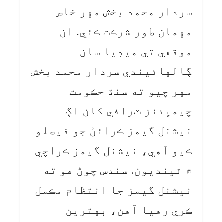
سردار محمد بخش مهر خاص
مهمان طور شرڪت ڪئي. ان
موقعي تي ميڊيا سان
ڳالهائيندي سردار محمد بخش
مهر چيو ته سنڌ حڪومت
چيمپئنز ٽرافي کان اڳ
نيشنل گيمز ڪرائڻ جو فيصلو
ڪيو آهي، نيشنل گيمز ڪراچي
۾ ٿينديون. سندس چوڻ هو ته
نيشنل گيمز جا انتظام مڪمل
ڪري رهيا آهن، بهترين