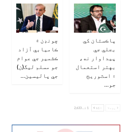
پاڪستان کي
چونڊن ۾
بجلي جي
ڪاميابي آزاد
پيداوار نه،
ڪشمير جي عوام
بهتر استعمال
جو مسلم ليگ(ن)
۽ اسٽوريج
جي پاليسين…
جو…
پچھلا
اگلا
1 کے 2,633