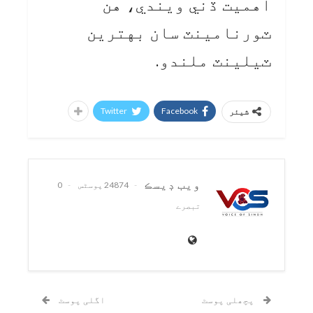
اهميت ڏني ويندي، هن
ٽورنامينٽ سان بهترين
ٽيلينٽ ملندو.
Twitter
Facebook
شیئر
ويب ڊيسڪ
24874 پوسٹس
0
تبصرے
پچھلی پوسٹ
اگلی پوسٹ