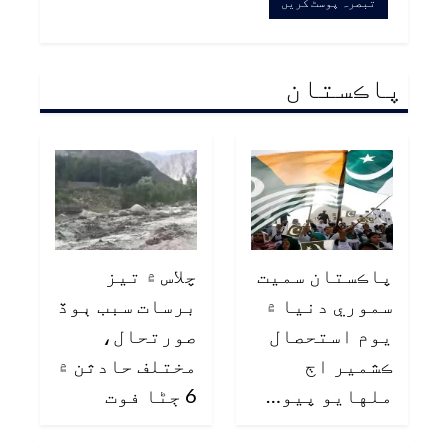
پاڪستان
پاڪستان سميت
چلاس ۾ تيز
سموري دنيا ۾
برسات سبب ٻوڏ
يوم استحصال
صورتحال،
ڪشمير اڄ
مختلف حادثن ۾
ملهايو پيو…
6 ڄڻا فوت