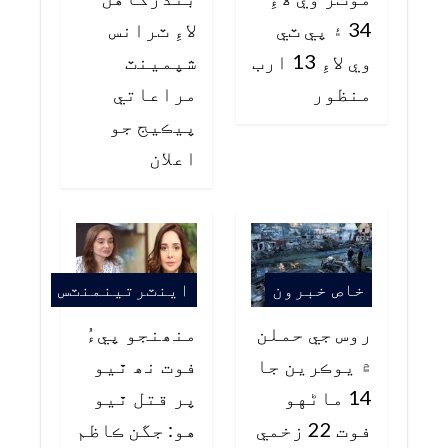
34 ۽ پي ٽي
لاءِ ٽرانس
وي لاءِ 13 ارب
شپمينٽ
منظور
مراعاتي
پيڪيج جو
اعلان
خاص خبرون
اينٽرتينمنٽس
روس جي حملن
منھنجو پيءُ
۾ يوڪرين جا
فوت نھ ٿيو
14 ماڻهو
پر قتل ٿيو
فوت 22 زخمي
هو: جگن ڪاظم