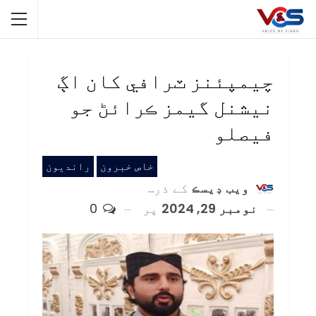
چيمپئنز ٽرافي کان اڳ
نيشنل گيمز ڪرائڻ جو
فيصلو
خاص خبرون
رانديون
ويب ڊيسڪ
کے ذریعہ
نومبر 29, 2024
پر
0