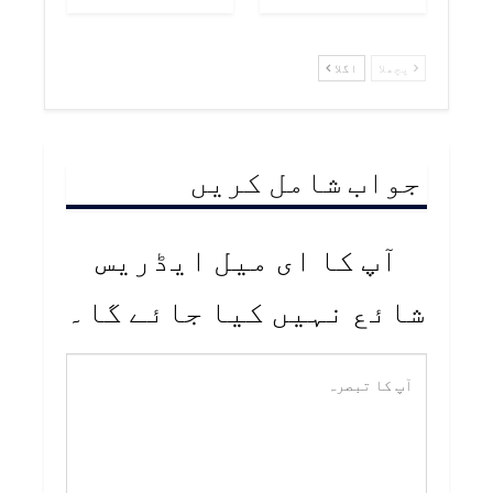
پچھلا
اگلا
جواب شامل کریں
آپ کا ای میل ایڈریس
شائع نہیں کیا جائے گا۔