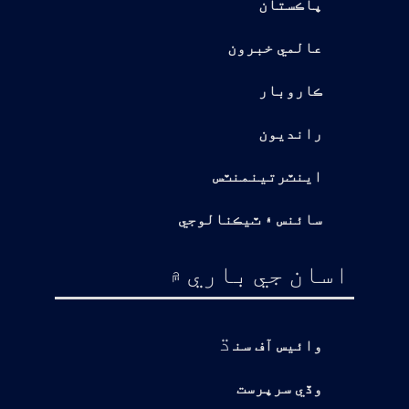
پاڪستان
عالمي خبرون
ڪاروبار
رانديون
اينٽرتينمنٽس
سائنس ۽ ٽيڪنالوجي
اسان جي باري ۾
ڌ
وائيس آف سن
وڏي سرپرست