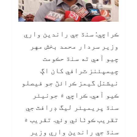
ڪراچي: سنڌ جي راندين واري
وزير سردار محمد بخش مهر
چيو آهي ته سنڌ حڪومت
چيمپئنز ٽرافي کان اڳ
نيشنل گيمز ڪرائڻ جو فيصلو
ڪيو آهي. ڪراچي ۾ جونيئر
سنڌ پريميئر ليگ ڊرافٽ جي
تقريب ڪوٺائي وئي. تقريب ۾
سنڌ جي راندين واري وزير