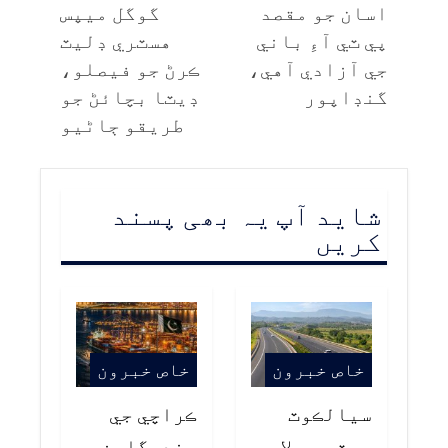
اسان جو مقصد
گوگل ميپس
پي ٽي آءِ باني
هسٽري ڊليٽ
جي آزادي آهي،
ڪرڻ جو فيصلو،
گنڊاپور
ڊيٽا بچائڻ جو
طريقو ڄاڻيو
شاید آپ یہ بھی پسند
کریں
خاص خبرون
خاص خبرون
سيالڪوٽ
ڪراچي جي
موٽر وي لاءِ
بندرگاهن