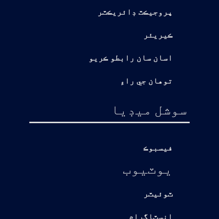
پروجيڪٽ ڊائريڪٽر
ڪيريئر
اسان سان رابطو ڪريو
توهان جي راءِ
سوشل ميڊيا
فيسبوڪ
يوٽيوب
ٽوئيٽر
انسٽاگرام