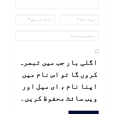
اگلی بار جب میں تبصرہ
کروں گا تو اس نام میں
اپنا نام ، ای میل اور
ویب سائٹ محفوظ کریں۔