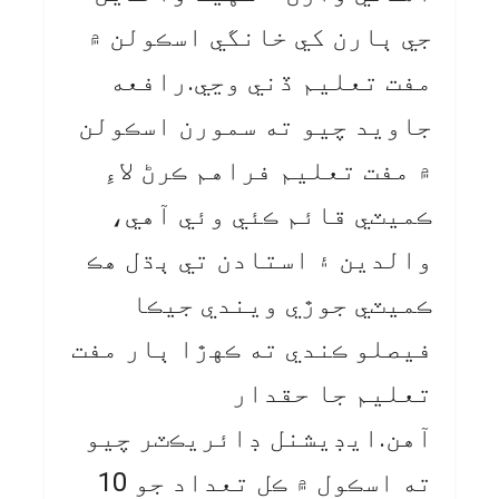
جي ٻارن کي خانگي اسڪولن ۾
مفت تعليم ڏني وڃي.رافعه
جاويد چيو ته سمورن اسڪولن
۾ مفت تعليم فراهم ڪرڻ لاءِ
ڪميٽي قائم ڪئي وئي آهي،
والدين ۽ استادن تي ٻڌل هڪ
ڪميٽي جوڙي ويندي جيڪا
فيصلو ڪندي ته ڪهڙا ٻار مفت
تعليم جا حقدار
آهن.ايڊيشنل ڊائريڪٽر چيو
ته اسڪول ۾ ڪل تعداد جو 10