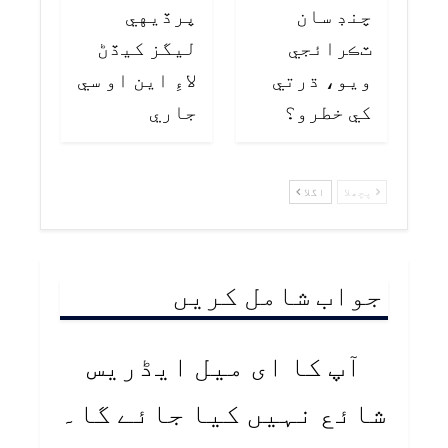
چنڊ سان
پرڏيهي
ٽڪرائجي
ليگز کيڏڻ
ويو، ڌرتي
لاءِ اين او سي
کي خطرو؟
جاري
پچھلا
اگلا
جواب شامل کریں
آپ کا ای میل ایڈریس
شائع نہیں کیا جائے گا۔