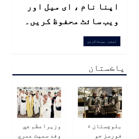
اپنا نام ، ای میل اور
ویب سائٹ محفوظ کریں۔
پاڪستان
بلوچستان ۾
وزيراعظم جي
فورسز جو
وفد سميت عمري