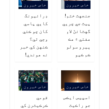
خاص خبرون
خاص خبرون
جنجهٽ ختم!
ڊرائيونگ
پيٽ جي چرٻي
کاٻي پاسي
گهٽائڻ لاءِ
کان ڇو ڪئي
هفتي ۾ هڪ
وڃي ٿي؟
ڀيرو سولو
ڪنهن کي خبر
ڪم ڪيو
نه هوندي!
خاص خبرون
خاص خبرون
اسپيس ايڪس
قومي
جو راڪيٽ
ڪرڪيٽرن کي