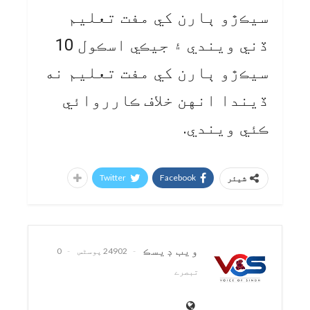
سيڪڙو ٻارن کي مفت تعليم
ڏني ويندي ۽ جيڪي اسڪول 10
سيڪڙو ٻارن کي مفت تعليم نه
ڏيندا انهن خلاف ڪارروائي
ڪئي ويندي.
Twitter
Facebook
شیئر
ويب ڊيسڪ
24902 پوسٹس
0
تبصرے