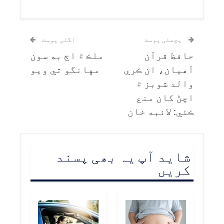
پچھلی پوسٹ
اگلی پوسٹ
حافظ قرآن
ملڪ ۾ اڄ به سون
آهيان، ان ڪري
مهانگو ٿي ويو
والد شوبز ۾
اچڻ کان منع
ڪئي: لائبه خان
شاید آپ یہ بھی پسند
کریں