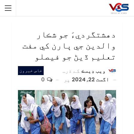
دهشتگرديءَ جو شڪار
والدين جي ٻارن کي مفت
تعليم ڏيڻ جو فيصلو
ويب ڊيسڪ
کے ذریعہ
خاص خبرون
اگست 22, 2024
پر
0