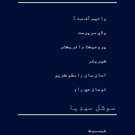
ڌ
وائيس آف سن
وڏي سرپرست
پروجيڪٽ ڊائريڪٽر
ڪيريئر
اسان سان رابطو ڪريو
توهان جي راءِ
سوشل ميڊيا
فيسبوڪ