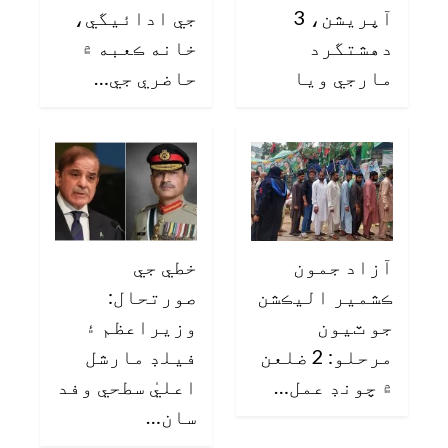
آپريشن، 3
جي ادائيگي،
دهشتگرد
خانه ڪعبه ۾
مارجي ويا
حاضري جي…
آزاد جمون
خطي جي
ڪشمير اليڪشن
صورتحال:
جو ٽيون
وزيراعظم ۽
مرحلو: 2 ضلعن
فيلڊ مارشل
۾ چونڊ عمل…
اعليٰ سطحي وفد
سان…