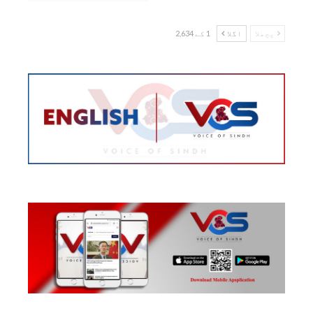
پچھلا
اگلا
1 کے 2,634