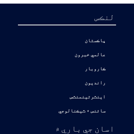
لنڪس
پاڪستان
عالمي خبرون
ڪاروبار
رانديون
اينٽرتينمنٽس
سائنس ۽ ٽيڪنالوجي
اسان جي باري ۾