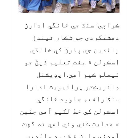
ڪراچي: سنڌ جي خانگي ادارن
دهشتگردي جو شڪار ٿيندڙ
والدين جي ٻارن کي خانگي
اسڪولن ۾ مفت تعليم ڏيڻ جو
فيصلو ڪيو آهي.ايڊيشنل
ڊائريڪٽر پرائيويٽ ادارا
سنڌ رافعه جاويد خانگي
اسڪولن کي خط لکيو آهي جنهن
۾ هدايت ڪئي وئي آهي ته گهٽ
آمدني وارن ۽ شهيد والدين