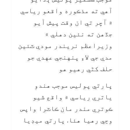
آهي ته مذڪوره واقعو رياسي
۾ آچر تي ان وقت پيش آيو
جڏهن ته نئين دهلي ۾
وزيراعظم نريندر مودي ٽئين
مدي جي لاءِ پنهنجي عهدي جو
حلف کڻي رهيو هو
ڀارتي پوليس موجب هندو
ياتري رياسي ۾ واقع شيو
ڪوتري مندر مان ڪاٽرا واپس
وڃي رهيا هئا. ڀارتي ميڊيا