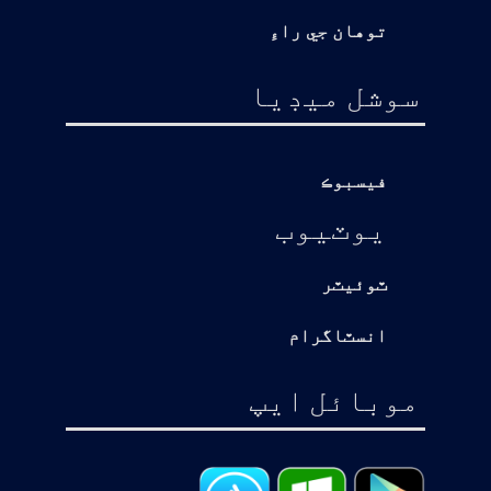
توهان جي راءِ
سوشل ميڊيا
فيسبوڪ
يوٽيوب
ٽوئيٽر
انسٽاگرام
موبائل ايپ