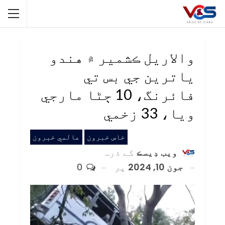
والاريل ڪشمير ۾ هندو
ياترين جي بس تي
فائرنگ، 10 ڄڻا مارجي
ويا، 33 زخمي
خاص خبرون
عالمي خبرون
ويب ڊيسڪ
کے ذریعہ
جون 10, 2024
پر
0