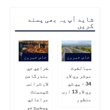
شاید آپ یہ بھی پسند
کریں
خاص خبرون
خاص خبرون
سيالڪوٽ
ڪراچي جي
موٽر وي لاءِ
بندرگاهن
34 ۽ پي ٽي
لاءِ ٽرانس
وي لاءِ 13 ارب
شپمينٽ
منظور
مراعاتي
پيڪيج جو