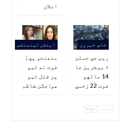
اعلان
خاص خبرون
اينٽرتينمنٽس
روس جي حملن
منھنجو پيءُ
۾ يوڪرين جا
فوت نھ ٿيو
14 ماڻهو
پر قتل ٿيو
فوت 22 زخمي
هو: جگن ڪاظم
پچھلا
اگلا