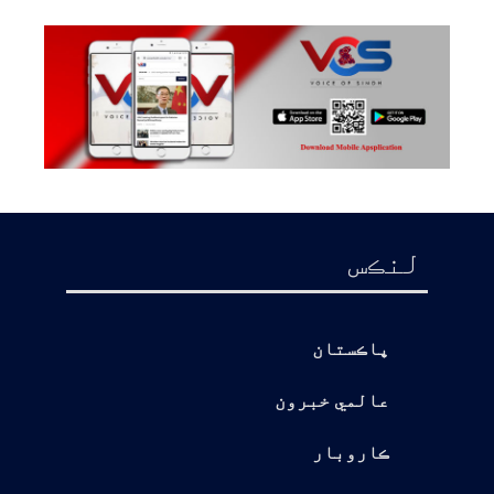
لنڪس
پاڪستان
عالمي خبرون
ڪاروبار