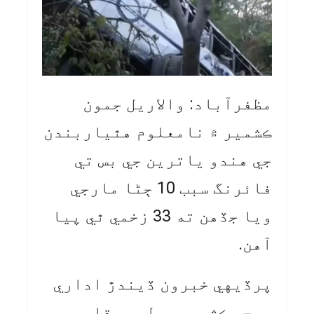
مظفرآباد: والاريل جمون
ڪشمير ۾ نامعلوم هٿياربندن
جي هندو ياترين جي بس تي
فائرنگ سبب 10 ڄڻا مارجي
ويا جڏهن ته 33 زخمي ٿي پيا
آهن.
پرڏيهي خبرون ڏيندڙ اداري
موجب ڪشمير پوليس ٻڌايو