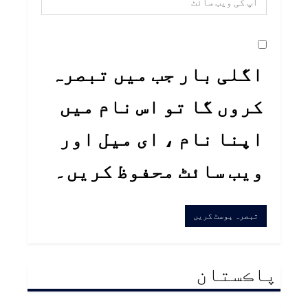
اگلی بار جب میں تبصرہ
کروں گا تو اس نام میں
اپنا نام ، ای میل اور
ویب سائٹ محفوظ کریں۔
پاڪستان