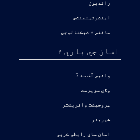
رانديون
اينٽرتينمنٽس
سائنس ۽ ٽيڪنالوجي
اسان جي باري ۾
ڌ
وائيس آف سن
وڏي سرپرست
پروجيڪٽ ڊائريڪٽر
ڪيريئر
اسان سان رابطو ڪريو