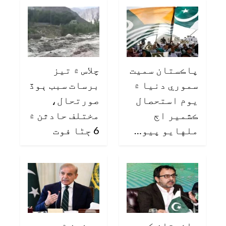
پاڪستان سميت
چلاس ۾ تيز
سموري دنيا ۾
برسات سبب ٻوڏ
يوم استحصال
صورتحال،
ڪشمير اڄ
مختلف حادثن ۾
ملهايو پيو…
6 ڄڻا فوت
پاڪستان کي
چونڊن ۾