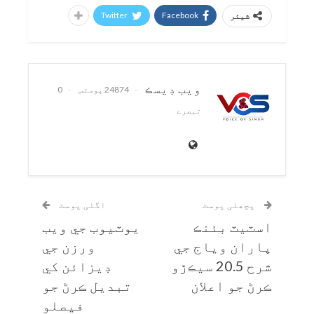
Twitter
Facebook
شیئر
ويب ڊيسڪ
24874 پوسٹس
0
تبصرے
پچھلی پوسٹ
اگلی پوسٹ
اسٽيٽ بئنڪ
يوٽيوب جي ويب
پاران وياج جي
ورزن جي
شرح 20.5 سيڪڙو
ڊيزائن کي
ڪرڻ جو اعلان
تبديل ڪرڻ جو
فيصلو