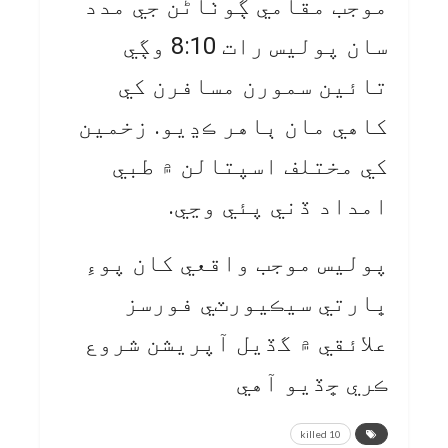
موجب مقامي ڳوٺاڻن جي مدد
سان پوليس رات 8:10 وڳي
تائين سمورن مسافرن کي
کاهي مان ٻاهر ڪڍيو. زخمين
کي مختلف اسپتالن ۾ طبي
امداد ڏني پئي وڃي.
پوليس موجب واقعي کان پوءِ
ڀارتي سيڪيورٽي فورسز
علائقي ۾ گڏيل آپريشن شروع
ڪري ڇڏيو آهي
10 killed