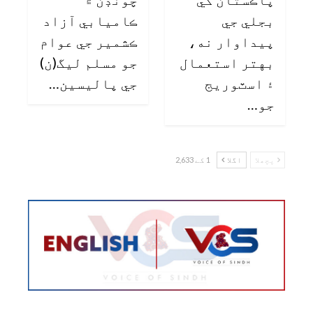
بجلي جي
ڪاميابي آزاد
پيداوار نه،
ڪشمير جي عوام
بهتر استعمال
جو مسلم ليگ(ن)
۽ اسٽوريج
جي پاليسين…
جو…
پچھلا
اگلا
1 کے 2,633