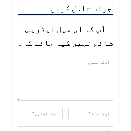
جواب شامل کریں
آپ کا ای میل ایڈریس
شائع نہیں کیا جائے گا۔