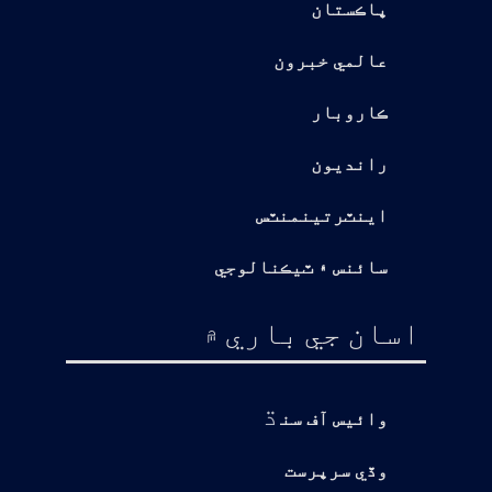
پاڪستان
عالمي خبرون
ڪاروبار
رانديون
اينٽرتينمنٽس
سائنس ۽ ٽيڪنالوجي
اسان جي باري ۾
ڌ
وائيس آف سن
وڏي سرپرست