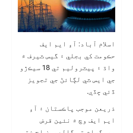
اسلام آباد: آءِ ايم ايف
حڪومت کي بجلي ۽ گيس ٽيرف ۾
واڌ ۽ پيٽروليم تي 18 سيڪڙو
جي ايس ٽي لڳائڻ جي تجويز
ڏئي ڇڏي.
ذريعن موجب پاڪستان ۽ آءِ
ايم ايف وچ ۾ نئين قرض
پروگرام تي ڳالهيون اڄ ختم