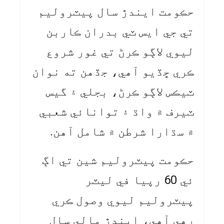
حڪومت ايندڙ سال پيٽروليم
تي جي ايس ٽي بدران ڪاربن
ليوي لاڳو ڪرڻ تي غور شروع
ڪري ڇڏيو آهي، جڏهن ته نوان
ٽيڪس لاڳو ڪرڻ، بجلي ۽ گيس
ٽيرف ۾ واڌ ۽ توانائي شعبي
۾ سڌارا شرطن ۾ شامل آهن.
حڪومت پيٽروليم شين تي اڳ
ئي 60 رپيا في ليٽر
پيٽروليم ليوي وصول ڪري
رهي آهي، ايندڙ مالي سال