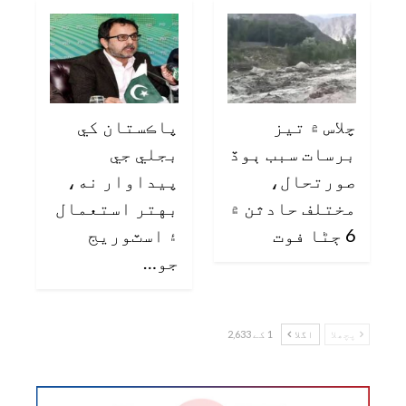
چلاس ۾ تيز
پاڪستان کي
برسات سبب ٻوڏ
بجلي جي
صورتحال،
پيداوار نه،
مختلف حادثن ۾
بهتر استعمال
6 ڄڻا فوت
۽ اسٽوريج
جو…
پچھلا
اگلا
1 کے 2,633