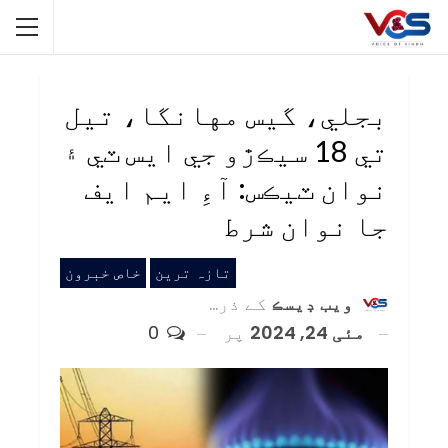
بجلي، گيس مهانگا، تيل
تي 18 سيڪڙو جي ايس ٽي ۽
نوان ٽيڪس: آءِ ايم ايف
جا نوان شرط
تازہ ترین
خاص خبرون
ويب ڊيسڪ
کے ذریعہ
مئی 24, 2024
پر
0