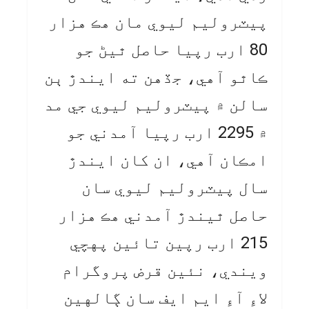
پيٽروليم ليوي مان هڪ هزار
80 ارب رپيا حاصل ٿيڻ جو
ڪاٿو آهي، جڏهن ته ايندڙ ٻن
سالن ۾ پيٽروليم ليوي جي مد
۾ 2295 ارب رپيا آمدني جو
امڪان آهي، ان کان ايندڙ
سال پيٽروليم ليوي سان
حاصل ٿيندڙ آمدني هڪ هزار
215 ارب رپين تائين پهچي
ويندي، نئين قرض پروگرام
لاءِ آءِ ايم ايف سان ڳالهين