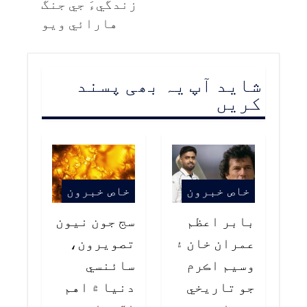
زندگيءَ جي جنگ
هارائي ويو
شاید آپ یہ بھی پسند
کریں
خاص خبرون
خاص خبرون
بابر اعظم
سج جون نيون
عمران خان ۽
تصويرون،
وسيم اڪرم
سائنسي
جو تاريخي
دنيا ۾ اهم