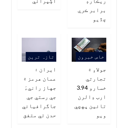
ريڪارڊ
اڳڀرائي
برابر ڪري
ڇڏيو
خاص خبرون
تازہ ترین
جولاءِ ۾
ايران ۽
تجارتي
عمان هرمز ۾
خسارو 3.94
جهاز رانيءَ
ارب ڊالرن
جي رستي جي
تائين پهچي
جاگرافيائي
ويو
حدن تي متفق