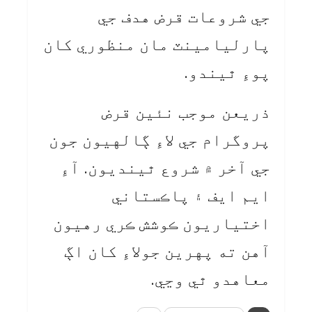
جي شروعات قرض هدف جي
پارليامينٽ مان منظوري کان
پوءِ ٿيندو.
ذريعن موجب نئين قرض
پروگرام جي لاءِ ڳالهيون جون
جي آخر ۾ شروع ٿينديون. آءِ
ايم ايف ۽ پاڪستاني
اختياريون ڪوشش ڪري رهيون
آهن ته پهرين جولاءِ کان اڳ
معاهدو ٿي وڃي.