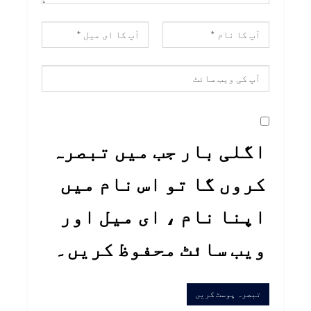
اگلی بار جب میں تبصرہ
کروں گا تو اس نام میں
اپنا نام ، ای میل اور
ویب سائٹ محفوظ کریں۔