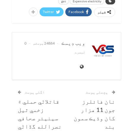
gas
Expensive electricity
Twitter
Facebook
شیئر
ويب ڊيسڪ
24884 پوسٹس
0
تبصرے
پچھلی پوسٹ
اگلی پوسٹ
نان فائلرز
قاتلاڻي حملي ۾
جون 11 هزار
زخمي ٿيل
کان وڌيڪ سمون
سينيئر صحافي
بند
نصرالله گڏاڻي