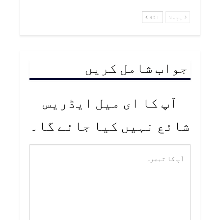
پچھلا
اگلا
جواب شامل کریں
آپ کا ای میل ایڈریس
شائع نہیں کیا جائے گا۔