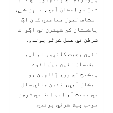
ٿيڻ جو امڪان آهي، تنهن ڪري
اسٽاف ليول معاهدي کان اڳ
پاڪستان کي ڪيترن ئي اڳواٽ
شرطن تي عمل ڪرڻو پوندو.
نئين بجيٽ کانپوءِ آءِ ايم
ايف سان نئين بيل آئوٽ
پيڪيج تي وري ڳالهين جو
امڪان آهي، نئين مالي سال
جي بجيٽ آءِ ايم ايف جي شرطن
موجب پيش ڪرڻي پوندي.