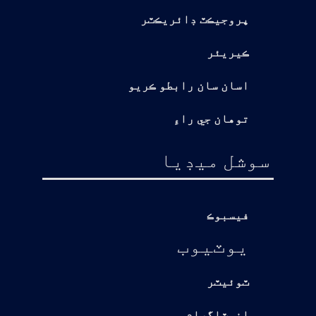
پروجيڪٽ ڊائريڪٽر
ڪيريئر
اسان سان رابطو ڪريو
توهان جي راءِ
سوشل ميڊيا
فيسبوڪ
يوٽيوب
ٽوئيٽر
انسٽاگرام