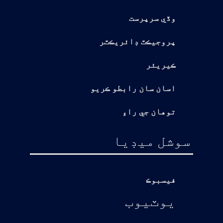
وڏي سرپرست
پروجيڪٽ ڊائريڪٽر
ڪيريئر
اسان سان رابطو ڪريو
توهان جي راءِ
سوشل ميڊيا
فيسبوڪ
يوٽيوب