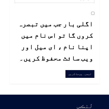
اگلی بار جب میں تبصرہ
کروں گا تو اس نام میں
اپنا نام ، ای میل اور
ویب سائٹ محفوظ کریں۔
لنڪس