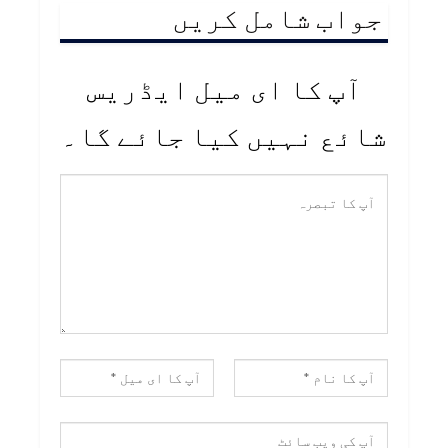
جواب شامل کریں
آپ کا ای میل ایڈریس
شائع نہیں کیا جائے گا۔