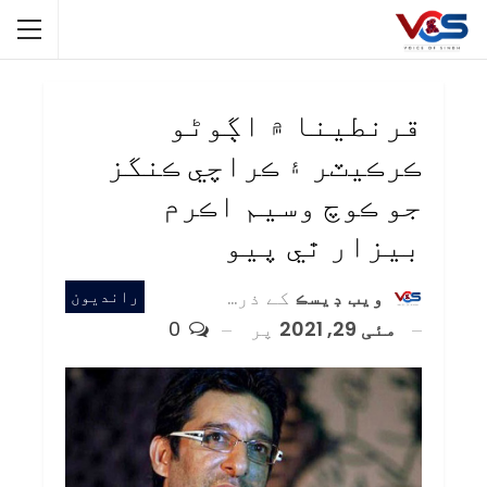
قرنطينا ۾ اڳوڻو
ڪرڪيٽر ۽ ڪراچي ڪنگز
جو ڪوچ وسيم اڪرم
بيزار ٿي پيو
ويب ڊيسڪ
کے ذریعہ
رانديون
مئی 29, 2021
پر
0