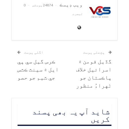
ويب ڊيسڪ
24874 پوسٹس
0
تبصرے
پچھلی پوسٹ
اگلی پوسٹ
گڏيل قومن ۾
ڪرس گيل سي پي
اسرائيل خلاف
ايل ۾ سينٽ ڪٽس
پاڪستان جو
جي ٽيم جو حصو
ٺهراءُ منظور
شاید آپ یہ بھی پسند
کریں