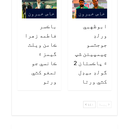
خاص خبرون
خاص خبرون
ابوظهبي
باڪسر
ورلڊ
فاطمه زهرا
جوجٽسو
ڪامن ويلٿ
چيمپيئن شپ
گيمز ۾
۾ پاڪستان 2
ڪانسي جو
گولڊ ميڊل
تمغو کٽي
کٽي ورتا
ورتو
پچھلا
اگلا