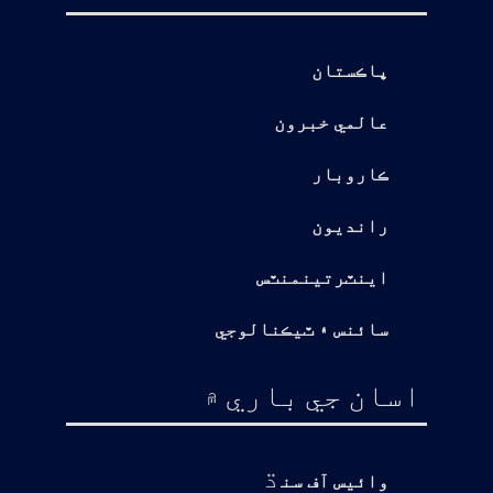
پاڪستان
عالمي خبرون
ڪاروبار
رانديون
اينٽرتينمنٽس
سائنس ۽ ٽيڪنالوجي
اسان جي باري ۾
ڌ
وائيس آف سن