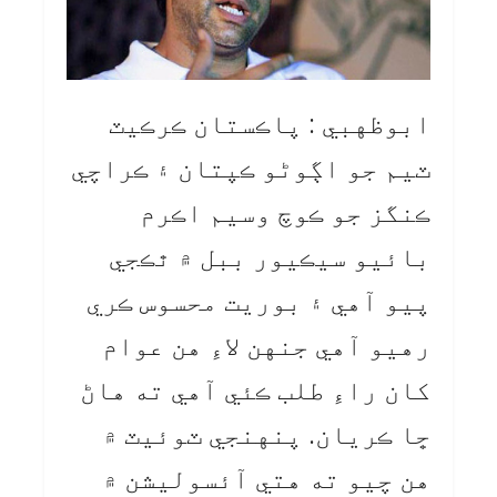
ابوظهبي : پاڪستان ڪرڪيٽ
ٽيم جو اڳوڻو ڪپتان ۽ ڪراچي
ڪنگز جو ڪوچ وسيم اڪرم
بائيو سيڪيور ببل ۾ ٿڪجي
پيو آهي ۽ بوريت محسوس ڪري
رهيو آهي جنهن لاءِ هن عوام
کان راءِ طلب ڪئي آهي ته هاڻ
ڇا ڪريان. پنهنجي ٽوئيٽ ۾
هن چيو ته هتي آئسوليشن ۾