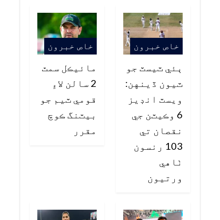
خاص خبرون
خاص خبرون
ٻئي ٽيسٽ جو
مائيڪل سمٿ
ٽيون ڏينهن:
2 سالن لاءِ
ويسٽ انڊيز
قومي ٽيم جو
6 وڪيٽن جي
بيٽنگ ڪوچ
نقصان تي
مقرر
103 رنسون
ٺاهي
ورتيون