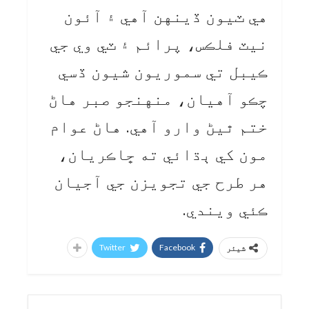
هي ٽيون ڏينهن آهي ۽ آئون
نيٽ فلڪس، پرائم ۽ ٽي وي جي
ڪيبل تي سموريون شيون ڏسي
چڪو آهيان، منهنجو صبر هاڻ
ختم ٿيڻ وارو آهي. هاڻ عوام
مون کي ٻڌائي ته ڇاڪريان،
هر طرح جي تجويزن جي آجيان
ڪئي ويندي.
Twitter
Facebook
شیئر