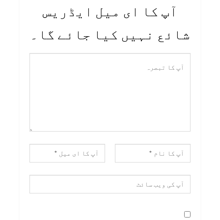
آپ کا ای میل ایڈریس
شائع نہیں کیا جائے گا۔