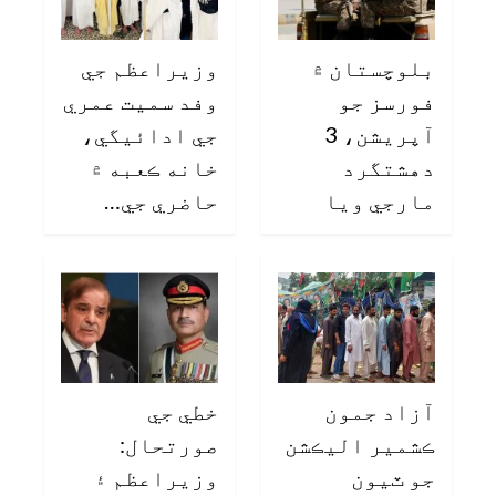
بلوچستان ۾
وزيراعظم جي
فورسز جو
وفد سميت عمري
آپريشن، 3
جي ادائيگي،
دهشتگرد
خانه ڪعبه ۾
مارجي ويا
حاضري جي…
آزاد جمون
خطي جي
ڪشمير اليڪشن
صورتحال:
جو ٽيون
وزيراعظم ۽