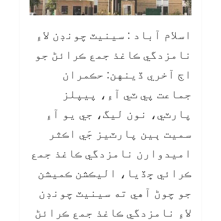
اسلام آباد : سينيٽ چونڊن لاءِ
نامزدگي ڪاغذ جمع ڪرائڻ جو
اڄ آخري ڏينهن: حڪمران
جماعت پي ٽي آءِ، پيپلز
پارٽي، نون ليگ، جي يو آءِ
سميت ٻين پارٽيز جَي اڪثر
اميدوارن نامزدگي ڪاغذ جمع
ڪرائي ڇڏيا، اليڪشن ڪميشن
جو چوڻ آهي ته سينيٽ چونڊن
لاءِ نامزدگي ڪاغذ جمع ڪرائڻ