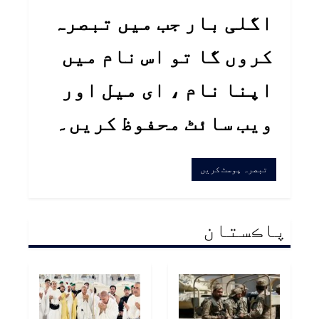
اگلی بار جب میں تبصرہ
کروں گا تو اس نام میں
اپنا نام ، ای میل اور
ویب سائٹ محفوظ کریں۔
پاڪستان