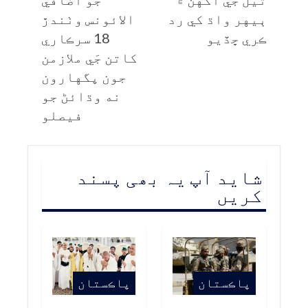
ٻيهر واڌ کي رد
الائونس وٺندڙ
ڪري ڇڏيو
18 سرڪاري
کاتن جَي ملازمن
جون پگهارون
نه وڌائڻ جو
فيصلو
شاید آپ یہ بھی پسند
کریں
پاڪستان
پاڪستان