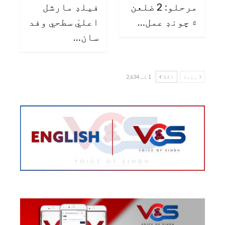
مرحلو: 2 ضلعن
فيلڊ مارشل
۾ چونڊ عمل…
اعليٰ سطحي وفد
سان…
پچھلا
اگلا
1 کے 2,634