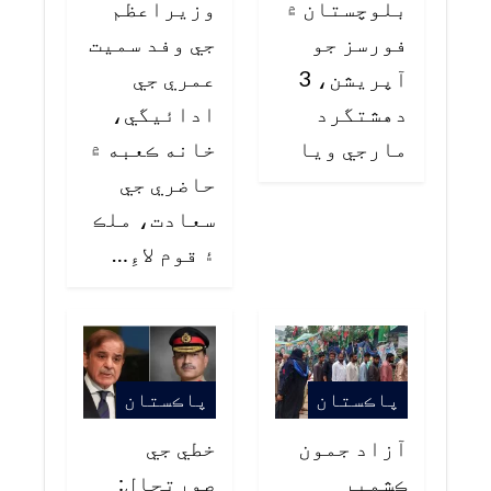
بلوچستان ۾
وزيراعظم
فورسز جو
جي وفد سميت
آپريشن، 3
عمري جي
دهشتگرد
ادائيگي،
مارجي ويا
خانه ڪعبه ۾
حاضري جي
سعادت، ملڪ
۽ قوم لاءِ…
پاڪستان
پاڪستان
آزاد جمون
خطي جي
ڪشمير
صورتحال: