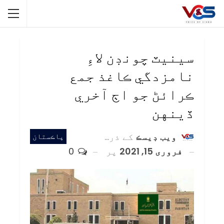
سينيٽ چونڊن لاءِ
نامزدگي ڪاغذ جمع
ڪرائڻ جو اڄ آخري
ڏينهن
ويب ڊيسڪ
کے ذریعہ
پاڪستان
فروری 15, 2021
پر
0