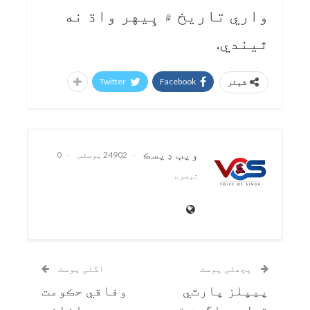
واري تاريخ ۾ ٻِيهر واڌ نه
ٿيندي.
Twitter
Facebook
شیئر
ويب ڊيسڪ
24902 پوسٹس
0
تبصرے
پچھلی پوسٹ
اگلی پوسٹ
پيپلز پارٽي
وفاقي حڪومت
تيل جي اگهن ۾
جو اضافي