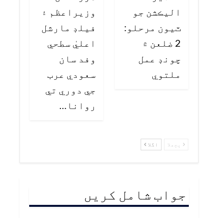
اليڪشن جو
وزيراعظم ۽
ٽيون مرحلو:
فيلڊ مارشل
2 ضلعن ۾
اعليٰ سطحي
چونڊ عمل
وفد سان
ملتوي
سعودي عرب
جي دوري تي
روانا…
پچھلا
اگلا
جواب شامل کریں