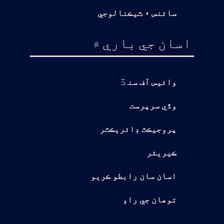
سائنس ۽ ٽيڪنالوجي
اسان جي باري ۾
ڌ
وائيس آف سن
وڏي سرپرست
پروجيڪٽ ڊائريڪٽر
ڪيريئر
اسان سان رابطو ڪريو
توهان جي راءِ