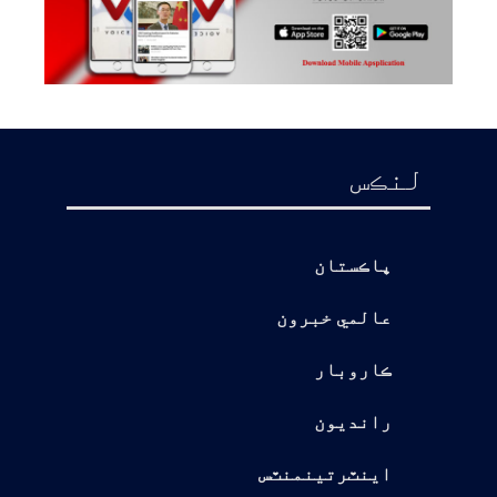
لنڪس
پاڪستان
عالمي خبرون
ڪاروبار
رانديون
اينٽرتينمنٽس