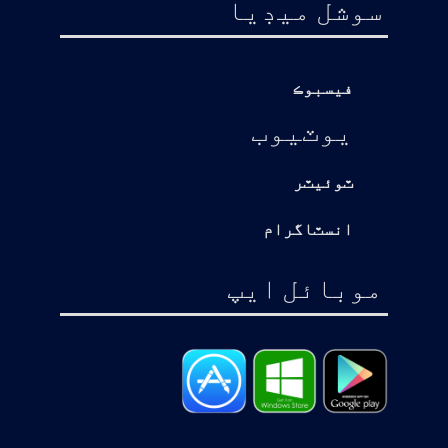
سوشل ميڊيا
فيسبوڪ
يوٽيوب
ٽوئيٽر
انسٽاگرام
موبائل ايپ