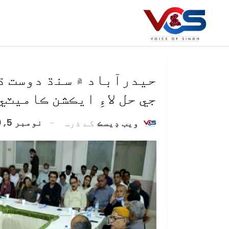
حيدرآباد ۾ سنڌ دوست ڌ
جي حل لاءِ ايڪشن ڪاميٽي
نومبر 5, 2020
ويب ڊيسڪ
کے ذریعہ