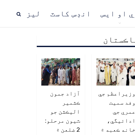
ي او ايس
انڊس کاسٽ
ليز
اڪستان
ڍ
پاڪستان
عالمي خبرون
زيراعظم جي
آزاد جمون
فد سميت
ڪشمير
مري جي
اليڪشن جو
دائيگي،
ٽيون مرحلو:
انه ڪعبه ۾
2 ضلعن ۾