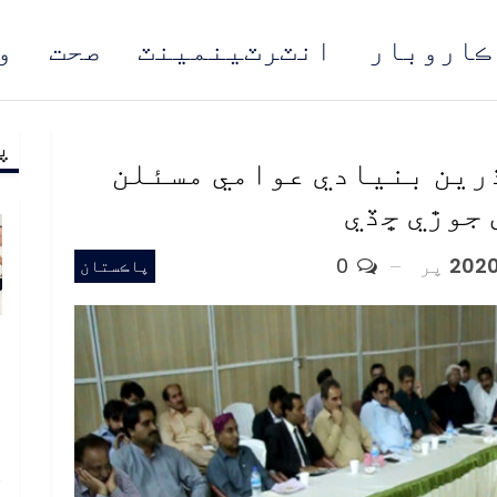
ڪاروبار
انٽرٽينمينٽ
صحت
و
پ
مُن
رين بنيادي عوامي مسئلن
 جوڙي ڇڏي
پر
0
پاڪستان
و
و
ع
ا
خ