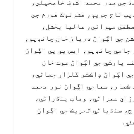
 جي صدر محمد اشرف خاصخيلي،
ب تاج جويو، فشرفوڪ فورم جي
طفيٰ ميراڻي، عاليا بخشل،
 جي اڳواڻ درياءَ خان چانڊيو،
جامي چانڊيو، ايس يو پي اڳواڻ
د پارٽي جي اڳواڻ هوت خان
جي اڳواڻ ڊاڪٽر گلزار جماڻي،
ڪمار، سماجي اڳواڻ نور محمد
زاق عمراڻي، وهاب پنڌراڻي،
ج، سنڌياڻي تحريڪ جي اڳواڻ
ئي.