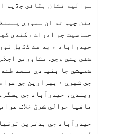
سواليه نشان بڻائي ڇڏيو آه
هنن چيو ته ان سموري پسمنظر
حساسيت جو ادراڪ رکندي گهڻ
حيدرآباد ۾ به هڪ گڏيل فور
ڪئي پئي وڃي. مشاورتي اجلاس
ڪميٽي جا بنيادي مقصد طئه 
جي شهري ۽ ٻهراڙين جي عوامي
ويندي، حيدرآباد جي پسگرد
مافيا حوالي ڪرڻ خلاف عوامي
حيدرآباد جي بدترين ترقيات