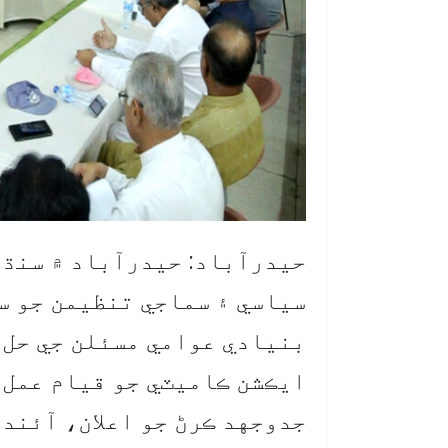
حيدرآباد: حيدرآباد ۾ سنڌ 
سياسي ۽ سماجي تنظيمن جو س
ايڪشن ڪاميٽي جو قيام عمل 
جدوجهد ڪرڻ جو اعلان، آئنده 