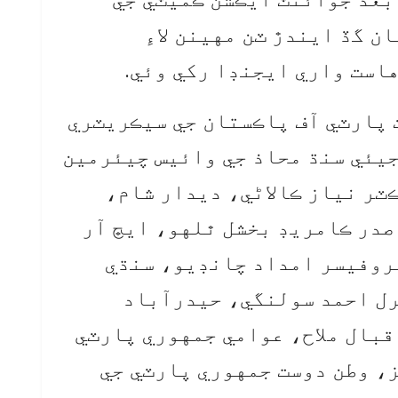
ن گڏ ايندڙ ٽن مهينن لاءِ
است واري ايجنڊا رکي وئي.
 پارٽي آف پاڪستان جي سيڪريٽري
يئي سنڌ محاذ جي وائيس چيئرمين
ٽر نياز ڪالاڻي، ديدار شام،
صدر ڪامريڊ بخشل ٿلهو، ايڇ آر
روفيسر امداد چانڊيو، سنڌي
رل احمد سولنگي، حيدرآباد
قبال ملاح، عوامي جمهوري پارٽي
، وطن دوست جمهوري پارٽي جي