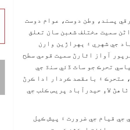
رقي پسند، وطن دوست، عوام دوست
ڻن سميت مختلف شعبن سان تعلق
د جي شهري ۽ ٻهراڙين وارن
ڀرپور آواز اٿارڻ سميت قومي سطح
اسي تحرڪ جو ساٿ ڏئي سنڌ جي
 متحرڪ ۽ بامقصد ڪردار ادا ڪرڻ
ٺاهڻ لاءِ حيدرآباد پريس ڪلب جي
 جي قيام جي ضرورت ۽ پيش ڪيل
بعد جوائنٽ ايڪشن ڪميٽي جي