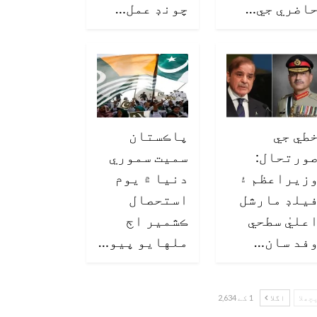
اضري جي…
چونڊ عمل…
طي جي
پاڪستان
ورتحال:
سميت سموري
زيراعظم ۽
دنيا ۾ يوم
يلڊ مارشل
استحصال
عليٰ سطحي
ڪشمير اڄ
فد سان…
ملهايو پيو…
چھلا
اگلا
1 کے 2,634