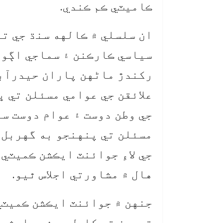
ڪاميٽي ڪم ڪندي.
ان سلسلي ۾ ڪالهه سنڌ جي ت
سياسي ڪارڪنن ۽ سماجي اڳوا
رکندڙ ماڻهن پاران حيدرآبا
علائقن جي عوامي مسئلن تي 
جي وطن دوست ۽ عوام دوست سي
مسئلن تي پنهنجو به گهربل،
جي لاءِ جوائنٽ ايڪشن ڪميٽي 
هال ۾ مشاورتي اجلاس ٿيو.
جنهن ۾ جوائنٽ ايڪشن ڪميٽي
تجويز تي کليل بحث مباحثي 