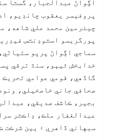
اڳواڻ عبدالجبار، گسٽا سنڌ
پروفيسر يعقوب چانڊيو، ادي
چيئرمين محمد علي شاهه، مص
پورگريسو اسٽوڊنٽس فيڊريشن
سماجي اڳواڻ پرڀو ستياڻي، 
خدابخش ٿيٻو، سنڌ ترقي پسن
گاڏهي، قومي عوامي تحريڪ 
صحافي جاني خاصخيلي، ونود 
بجير، ڪاشف صديقي، عبدالر
عبدالغفار ملڪ، ڊاڪٽر سرا
سبهاني ڏاهري ۽ ٻين شرڪت ڪ