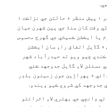
ي.
 ۽ پيش منظر ۾ حالتن جي نزاڪت ۽
ي وقت کان سنڌ جي ٻين شهرن جيان
م يا ايڪشن ڪميٽي جي گهرج محسوس
 ۾ گڏيل اتفاق راءِ سان ايڪشن
ڪندي چيو ويو ته حيدرآباد شهر
 مسئلن لاءِ گڏيل جدوجهد ڪئي
ائي ۾ ٻهراڙين جون زمينون بلڊر
 جدوجهد کي شروع ڪيو ويندو.
ي ڍانچي جي بهتري لاءِ اثرائتو