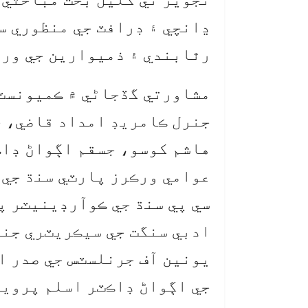
ڍانچي ۽ ڊرافٽ جي منظوري سا
رٿابندي ۽ ذميوارين جي وره
مشاورتي گڏجاڻي ۾ ڪميونسٽ
جنرل ڪامريڊ امداد قاضي، ج
هاشم کوسو، جسقم اڳواڻ ڊاڪ
عوامي ورڪرز پارٽي سنڌ جي 
سي پي سنڌ جي ڪوآرڊينيٽر پ
ادبي سنگت جي سيڪريٽري جن
يونين آف جرنلسٽس جي صدر ا
جي اڳواڻ ڊاڪٽر اسلم پرويز