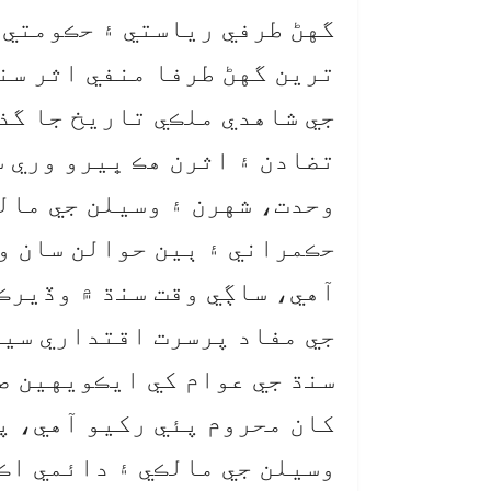
گهڻ طرفي رياستي ۽ حڪومتي 
ترين گهڻ طرفا منفي اثر سنڌ
جي شاهدي ملڪي تاريخ جا گذ
تضادن ۽ اثرن هڪ ڀيرو وري س
وحدت، شهرن ۽ وسيلن جي ما
حڪمراني ۽ ٻين حوالن سان وج
آهي، ساڳي وقت سنڌ ۾ وڏيرڪ
جي مفاد پرسرت اقتداري سيا
سنڌ جي عوام کي ايڪويهين ص
کان محروم پئي رکيو آهي، پ
وسيلن جي مالڪي ۽ دائمي اڪ