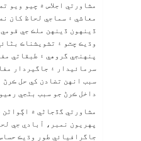
مشاورتي اجلاس ۾ چيو ويو ت
معاشي ۽ سماجي لحاظ کان نه
ڏينهون ڏينهن ملڪ جي قومي،
وڌيڪ چٽو ۽ تشويشناڪ بڻائي
پنهنجي گروهي ۽ طبقاتي مف
سرمائيدار ۽ جاگيردار مفاد
سبب انهن تضادن کي حل ڪرڻ ب
داخل ڪرڻ جو سبب بڻجي رهيون
مشاورتي گڏجاڻي ۾ اڳواڻن چ
پهريون نمبر، آبادي جي لحا
جاگرافيائي طور وڌيڪ حساس 