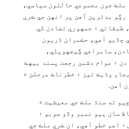
ه ملڪ جون مجموعي حالتون سياسي،
 رڳو بدترين آهن پر انهن جي ڪري
 طبقاتي ۽ جمهوري تضادن کي
 ڇڏيو آهي، حڪمران ڌريون
ادن، سامراجي ڳيجهوپڻي،
ن ۽ عوام دشمن رجعت پسند بيهڪ
جاءِ وڌيڪ تيز ۽ خطرناڪ مرحلن ۾
 آهن.
يو ته سنڌ ملڪ جي معيشيت ۾
ظ سان ٻيو نمبر وڏو صوبو ۽
۽ اهم خطو آهي، ان ڪري ملڪ جي