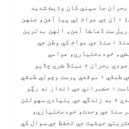
بحران جا سڀني کان وڌيڪ شديد
 ۽ ان جي عوام تي پيا آهن، جنهن
ريل ست ڏهاڪا آهن، انهن بدترين
نڌ ۽ سنڌ جي عوام کي وطن جي
لڪي، خودمختياري، عوامي
ودي بحران ۾ مبتلا ڪري ڇڏيو
ي طبقي ۽ موقعي پرست وچولي طبقي
ست ۽ حڪمراني جي انداز نه رڳو
دي ۾ به زندگي جي بنيادي سهولتن
ر سنڌ جي وحدت، خودمختياري،
ثريتي حيثيت جي تحفظ جي سوال کي