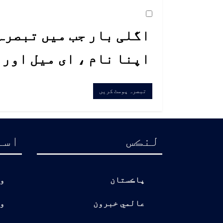
اگلی بار جب میں تبصرہ 
اپنا نام ، ای میل اور
لنڪس
اسا
پاڪستان
و
عالمي خبرون
و