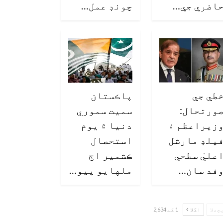
اضري جي…
چونڊ عمل…
طي جي
پاڪستان
ورتحال:
سميت سموري
زيراعظم ۽
دنيا ۾ يوم
يلڊ مارشل
استحصال
عليٰ سطحي
ڪشمير اڄ
فد سان…
ملهايو پيو…
چھلا
اگلا
1 کے 2,634