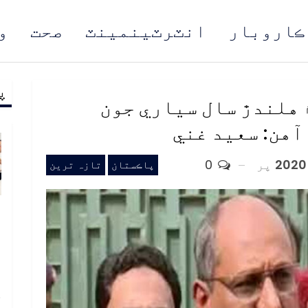
ڪاروبار
انٽرٽينمينٽ
صحت
و
پ
مُن
 هلندڙ سال سياري جون
آهن: سعيد غني
پر
0
پاڪستان
تازہ ترین
و
و
ع
ا
خ