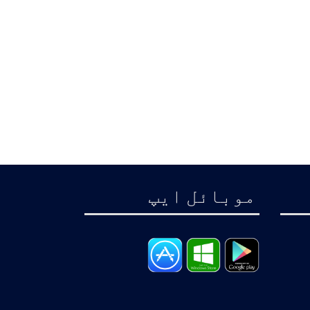
موبائل ايپ