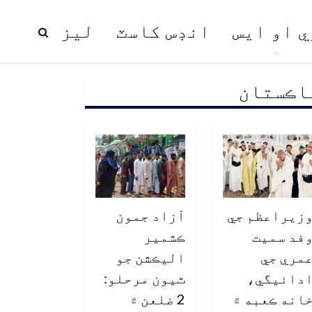
ي او ايس
انڊس کاسٽ
ليز
اڪستان
ڍ
پاڪستان
عالمي خبرون
زيراعظم جي
آزاد جمون
فد سميت
ڪشمير
مري جي
اليڪشن جو
دائيگي،
ٽيون مرحلو:
انه ڪعبه ۾
2 ضلعن ۾