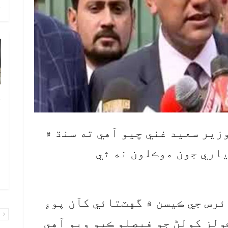
ح
خ
ص
و
زير سعيد غني چيو آهي ته سنڌ ۾
ف
اري جون موڪلون نه ٿي
ا
و
رس جي ڪيسن ۾ گهٽتائي کآن پوءِ
پ
ولز کولڻ جو فيصلو ڪيو ويو آهي