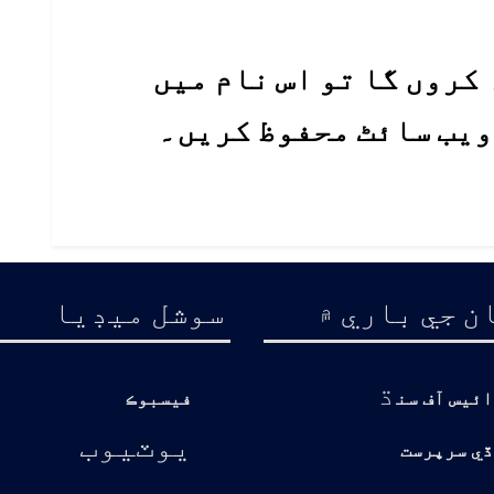
کروں گا تو اس نام میں
 ویب سائٹ محفوظ کریں۔
ن جي باري ۾
سوشل ميڊيا
ڌ
ائيس آف سن
فيسبوڪ
يوٽيوب
ڏي سرپرست