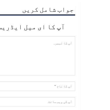
جواب شامل کریں
آپ کا ای میل ایڈریس