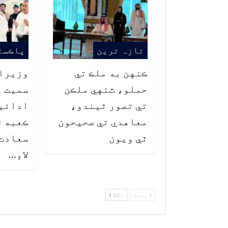
تازہ ترین
پاڪست
ڪنهن به ملڪ تي
وزيراع
حملو، ٽنهي ملڪن
سميت ع
تي تصور ٿيندو،
ادائي
معاهدي تي صحيحون
ڪعبه ۾
ٿي ويون
سعادت،
لاءِ…
پچھلا
اگلا