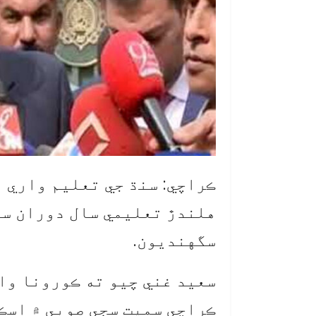
ڪراچي: سنڌ جي تعليم واري و
هلندڙ تعليمي سال دوران سي
سگهنديون.
سعيد غني چيو ته ڪورونا وائ
ڪراچي سميت سڄي صوبي ۾ اسڪ