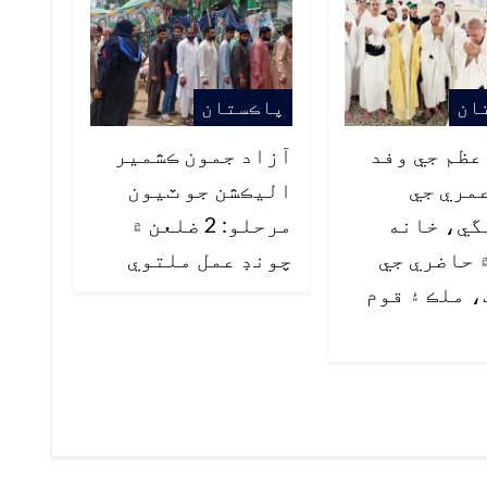
ان
پاڪستان
ظم جي وفد
آزاد جمون ڪشمير
مري جي
اليڪشن جو ٽيون
گي، خانه
مرحلو: 2 ضلعن ۾
 حاضري جي
چونڊ عمل ملتوي
 ملڪ ۽ قوم