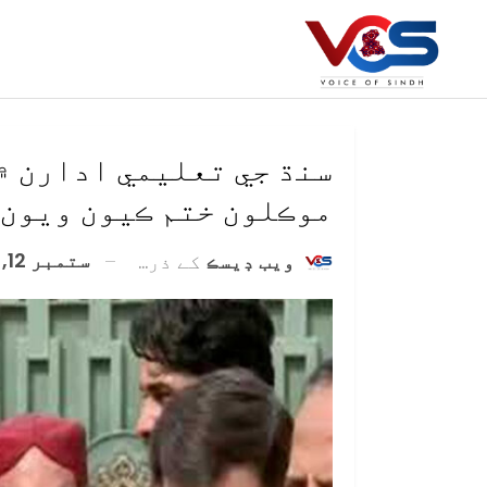
سنڌ جي تعليمي ادارن ۾
موڪلون ختم ڪيون ويون 
ستمبر 12, 2020
ويب ڊيسڪ
کے ذریعہ