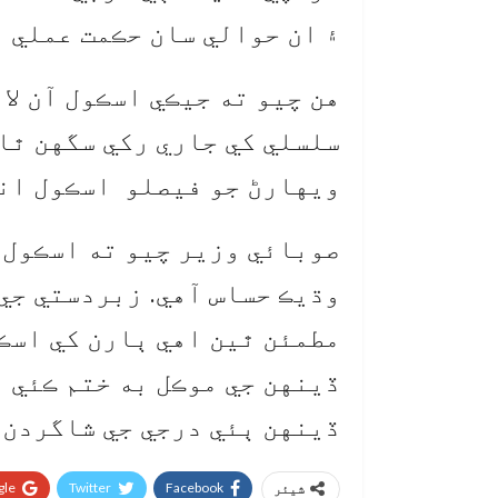
۽ ان حوالي سان حڪمت عملي ٺ
هن چيو ته جيڪي اسڪول آن لا
سلسلي کي جاري رکي سگهن ٿا.
ويهارڻ جو فيصلو اسڪول انت
صوبائي وزير چيو ته اسڪول 
وڌيڪ حساس آهي. زبردستي جي
مطمئن ٿين اهي ٻارن کي اسڪ
ڏينهن جي موڪل به ختم ڪئي و
ڏينهن ٻئي درجي جي شاگردن 
le+
Twitter
Facebook
شیئر