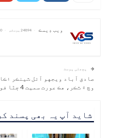
ويب ڊيسڪ
24894 پوسٹس
0 تبصرے
پچھلی پوسٹ
صادق آباد ويجهو آئل ٽينڪر ۽ڪا
وچ ۾ ٽڪر، هڪ عورت سميت 4 ڄڻا فوت
شاید آپ یہ بھی پسند ک