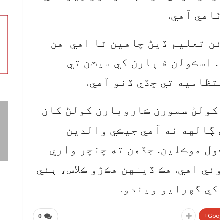
اهي آهي.
ئن تعليم ڏيڻ چاهين ٿا اهي هن
 اسڪولن ۾ ٻارن کي سيٽن تي
ظاميه تي ڇڏي ڏنو آهي.
کولڻ سمورن ڪاروبارن کولڻ کان
 ڳالهه نه آهي جيڪي والدين
ول موڪلين. جڏهن ته ڇنڇر واري
ئي آهي. هڪ ڏينهن هڪڙو ڪلاس، ٻئي
کي گهرايو ويندو.
Goog
0