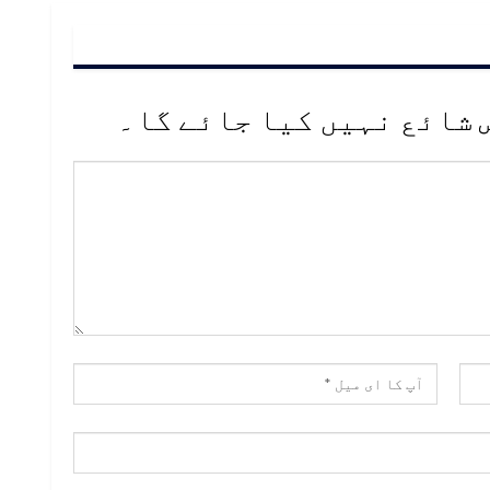
 شائع نہیں کیا جائے گا۔