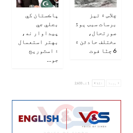
چلاس ۾ تيز
پاڪستان کي
برسات سبب ٻوڏ
بجلي جي
صورتحال،
پيداوار نه،
مختلف حادثن ۾
بهتر استعمال
6 ڄڻا فوت
۽ اسٽوريج
جو…
پچھلا
اگلا
1 کے 2,633