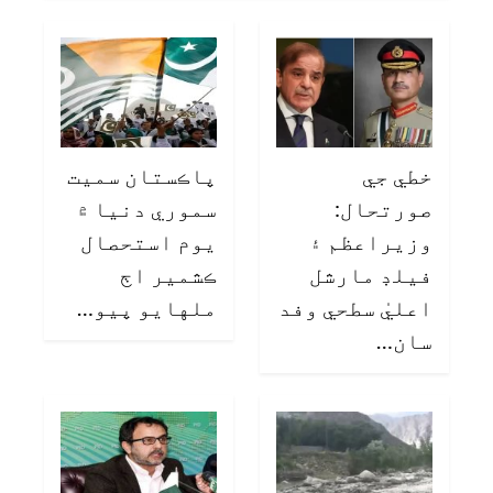
خطي جي
پاڪستان سميت
صورتحال:
سموري دنيا ۾
وزيراعظم ۽
يوم استحصال
فيلڊ مارشل
ڪشمير اڄ
اعليٰ سطحي وفد
ملهايو پيو…
سان…