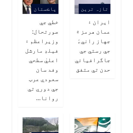
تازہ ترین
پاڪستان
ايران ۽
خطي جي
عمان هرمز ۾
صورتحال:
جهاز رانيءَ
وزيراعظم ۽
جي رستي جي
فيلڊ مارشل
جاگرافيائي
اعليٰ سطحي
حدن تي متفق
وفد سان
سعودي عرب
جي دوري تي
روانا…