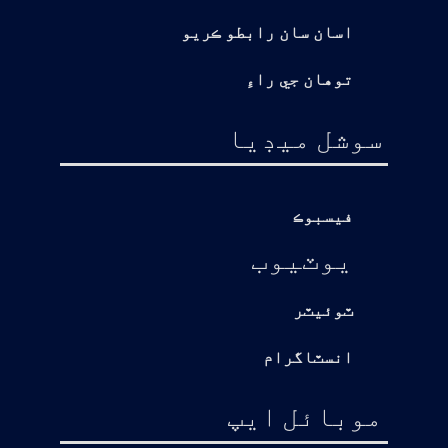
اسان سان رابطو ڪريو
توهان جي راءِ
سوشل ميڊيا
فيسبوڪ
يوٽيوب
ٽوئيٽر
انسٽاگرام
موبائل ايپ