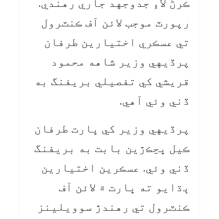
ڪرڻ لاءِ جدوجهد جاري رهندي.
رپورٽ موجب لائن آف ڪنٽرول
تي عسڪري اختيارين طرفان
پرڏيهي وزير شاهه محمود
قريشي کي تفصيلي بريفنگ به
ڏني وئي آهي.
پرڏيهي وزير کي ڀارت طرفان
ڪيل ڀڃڪڙين بابت به بريفنگ
ڏني وئي. عسڪرين اختيارين
ٻڌايو ته ڀارت ۾ لائن آف
ڪنٽرول تي رهندڙ سوويلينز