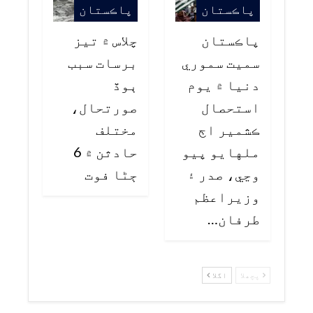
پاڪستان
پاڪستان
پاڪستان
چلاس ۾ تيز
سميت سموري
برسات سبب
دنيا ۾ يوم
ٻوڏ
استحصال
صورتحال،
ڪشمير اڄ
مختلف
ملهايو پيو
حادثن ۾ 6
وڃي، صدر ۽
ڄڻا فوت
وزيراعظم
طرفان…
پچھلا
اگلا