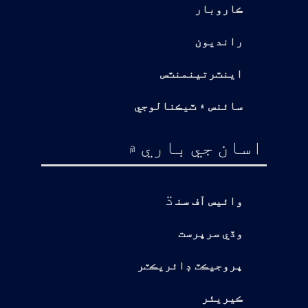
ڪاروبار
رانديون
اينٽرتينمنٽس
سائنس ۽ ٽيڪنالوجي
اسان جي باري ۾
ڌ
وائيس آف سن
وڏي سرپرست
پروجيڪٽ ڊائريڪٽر
ڪيريئر