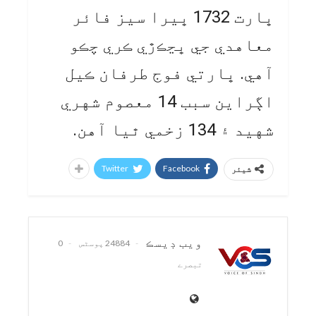
ڀارت 1732 ڀيرا سيز فائر
معاهدي جي ڀڃڪڙي ڪري چڪو
آهي. ڀارتي فوج طرفان ڪيل
اڳراين سبب 14 معصوم شهري
شهيد ۽ 134 زخمي ٿيا آهن.
Twitter
Facebook
شیئر
ويب ڊيسڪ
24884 پوسٹس
0
تبصرے