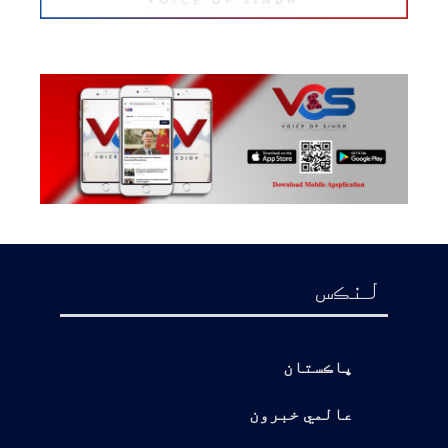
لنڪس
پاڪستان
عالمي خبرون