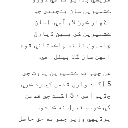
ڪشميرين سان يڪجهتي جو
اظهار ڪرڻ لاءِ آهي. اسان
ڪشميرين کي يقين ڏيارڻ
چاهيون ٿا ته پاڪستاني قوم
انهن سان گڏ بيٺل آهي.
هن چيو ته ڪشميرين ڀارت جي
5 آگسٽ وارن قدمن کي رد ڪري
ڇڏيو آهي ۽ 5 آگسٽ جي قدمن
کي ڪوبه قبول نه ڪندو.
پرڏيهي وزير چيو ته حق حاصل