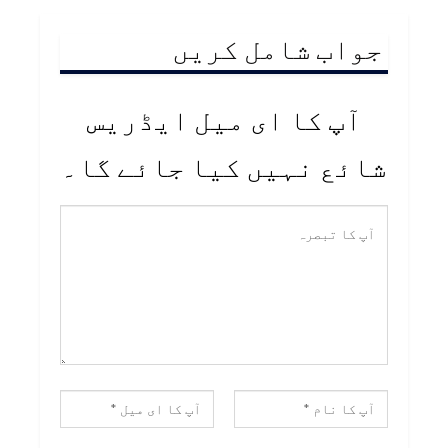
جواب شامل کریں
آپ کا ای میل ایڈریس
شائع نہیں کیا جائے گا۔