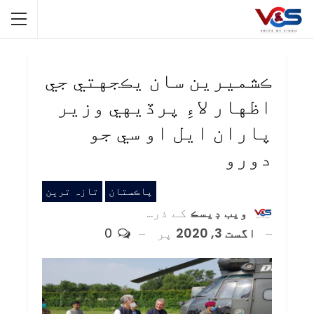
ڪشميرين سان يڪجهتي جي
اظهار لاءِ پرڏيهي وزير
پاران ايل او سي جو
دورو
پاڪستان
تازہ ترین
ويب ڊيسڪ
کے ذریعہ
اگست 3, 2020
پر
0