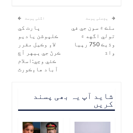
پچھلی پوسٹ
اگلی پوسٹ
ملڪ ۾ سون جي في
ڀارت کي
تولي اگهه ۾
ڪلڀوشن ياديو
وڌيڪ 750 رپيا
لاءِ وڪيل مقرر
واڌ
ڪرڻ جي ٻيهر آڇ
ڪئي وڃي:اسلام
آباد هاءِڪورٽ
شاید آپ یہ بھی پسند
کریں