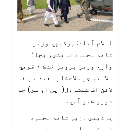
اسلام آباد: پرڏيهي وزير
شاهه محمود قريشي، بچاءُ
واري وزير پرويز خٽڪ ۽ قومي
سلامتي جو صلاحڪار معيد يوسف
لائن آف ڪنٽرول(ايل او سي) جو
دورو ڪيو آهي.
پرڏيهي وزير شاهه محمود
قريشي ٻڌايو ته هي دورو