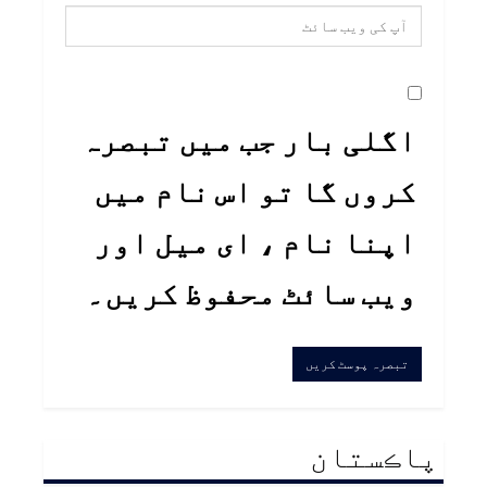
اگلی بار جب میں تبصرہ
کروں گا تو اس نام میں
اپنا نام ، ای میل اور
ویب سائٹ محفوظ کریں۔
پاڪستان