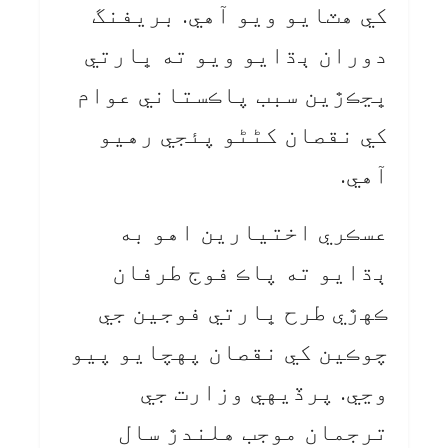
کي هٽايو ويو آهي. بريفنگ
دوران ٻڌايو ويو ته ڀارتي
ڀڃڪڙين سبب پاڪستاني عوام
کي نقصان کڻڻو پئجي رهيو
آهي.
عسڪري اختيارين اهو به
ٻڌايو ته پاڪ فوج طرفان
ڪهڙي طرح ڀارتي فوجين جي
چوڪين کي نقصان پهچايو پيو
وڃي. پرڏيهي وزارت جي
ترجمان موجب هلندڙ سال