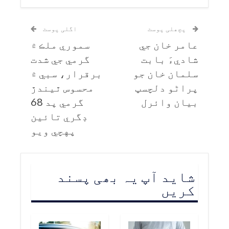
پچھلی پوسٹ
اگلی پوسٹ
عامر خان جي
سموري ملڪ ۾
شاديءَ بابت
گرمي جي شدت
سلمان خان جو
برقرار، سبي ۾
پراڻو دلچسپ
محسوس ٿيندڙ
بيان وائرل
گرمي پد 68
ڊگري تائين
پهچي ويو
شاید آپ یہ بھی پسند
کریں