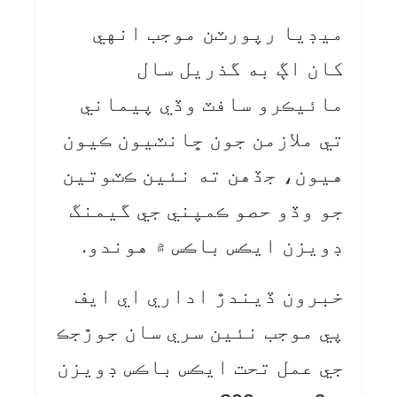
ميڊيا رپورٽن موجب انهي
کان اڳ به گذريل سال
مائيڪرو سافٽ وڏي پيماني
تي ملازمن جون ڇانٽيون ڪيون
هيون، جڏهن ته نئين ڪٽوتين
جو وڏو حصو ڪمپني جي گيمنگ
ڊويزن ايڪس باڪس ۾ هوندو.
خبرون ڏيندڙ اداري اي ايف
پي موجب نئين سري سان جوڙجڪ
جي عمل تحت ايڪس باڪس ڊويزن