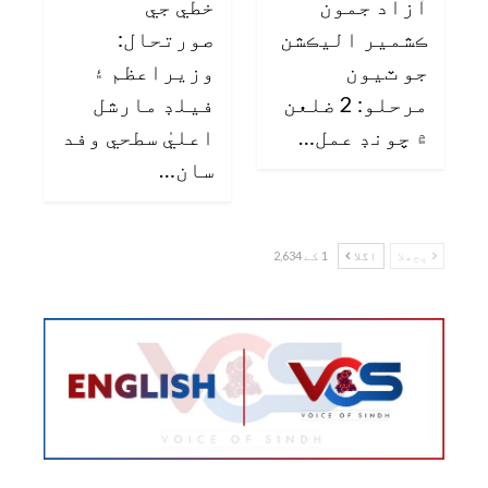
آزاد جمون
خطي جي
ڪشمير اليڪشن
صورتحال:
جو ٽيون
وزيراعظم ۽
مرحلو: 2 ضلعن
فيلڊ مارشل
۾ چونڊ عمل…
اعليٰ سطحي وفد
سان…
پچھلا
اگلا
1 کے 2,634