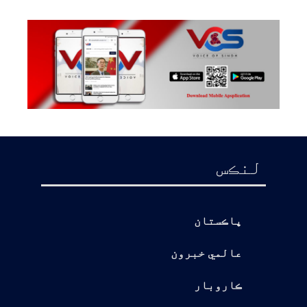
لنڪس
پاڪستان
عالمي خبرون
ڪاروبار