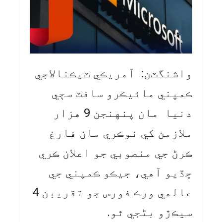
واشنگٽن: آمريڪي ٽيڪنالاجي
ڪمپني مائيڪرو سافٽ سڄي
دنيا مان پنهنجن 9 هزار
ملازمن کي نوڪري مان فارغ
ڪرڻ جي منصوبي جو اعلان ڪري
ڇڏيو آهي، جيڪو ڪمپني جي
عالمي ورڪ فورس جو تقريبن 4
سيڪڙو بڻجي ٿو.