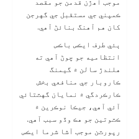
موجب اهڙن قدمن جو مقصد
ڪمپني جي مستقبل جي گهرجن
کان هم آهنگ بنائڻ آهي.
ٻئي طرف ايڪس باڪس
انتظاميه جو چوڻ آهي ته
هلندڙ سالن ۾ گيمنگ
ڪاروبار جي منافعي بخش
ڪارڪردگي ۾ نمايان گهٽتائي
آئي آهي، جيڪا نوڪرين ۾
ڪٽوتين جو هڪ وڏو سبب آهي.
رپورٽن موجب آشا شرما ايڪس