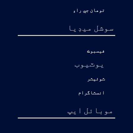
توهان جي راءِ
سوشل ميڊيا
فيسبوڪ
يوٽيوب
ٽوئيٽر
انسٽاگرام
موبائل ايپ