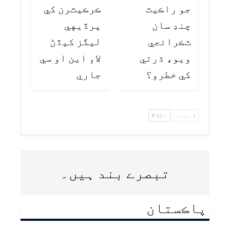
جو راڪيٽ
ڪرڪيٽرن کي
چنڊ سان
پرڏيهي
ٽڪرائجي
ليگز کيڏڻ
ويو، ڌرتي
لاءِ اين او سي
کي خطرو؟
جاري
پچھلا
اگلا
تبصرے بند ہیں۔
پاڪستان