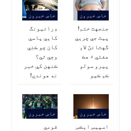
خاص خبرون
خاص خبرون
جنجهٽ ختم!
ڊرائيونگ
پيٽ جي چرٻي
کاٻي پاسي
گهٽائڻ لاءِ
کان ڇو ڪئي
هفتي ۾ هڪ
وڃي ٿي؟
ڀيرو سولو
ڪنهن کي خبر
ڪم ڪيو
نه هوندي!
خاص خبرون
خاص خبرون
اسپيس ايڪس
قومي