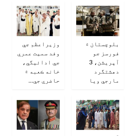
بلوچستان ۾
وزيراعظم جي
فورسز جو
وفد سميت عمري
آپريشن، 3
جي ادائيگي،
دهشتگرد
خانه ڪعبه ۾
مارجي ويا
حاضري جي…