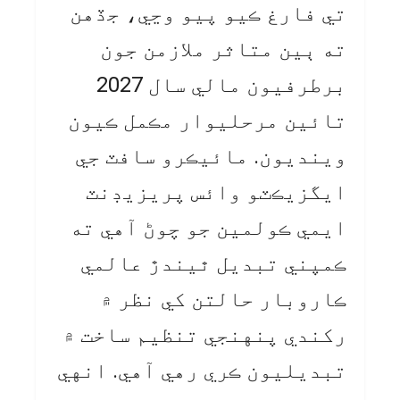
تي فارغ ڪيو پيو وڃي، جڏهن
ته ٻين متاثر ملازمن جون
برطرفيون مالي سال 2027
تائين مرحليوار مڪمل ڪيون
وينديون. مائيڪرو سافٽ جي
ايگزيڪٽو وائس پريزيڊنٽ
ايمي ڪولمين جو چوڻ آهي ته
ڪمپني تبديل ٿيندڙ عالمي
ڪاروبار حالتن کي نظر ۾
رکندي پنهنجي تنظيم ساخت ۾
تبديليون ڪري رهي آهي. انهي