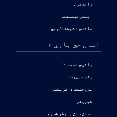
رانديون
اينٽرتينمنٽس
سائنس ۽ ٽيڪنالوجي
اسان جي باري ۾
ڌ
وائيس آف سن
وڏي سرپرست
پروجيڪٽ ڊائريڪٽر
ڪيريئر
اسان سان رابطو ڪريو