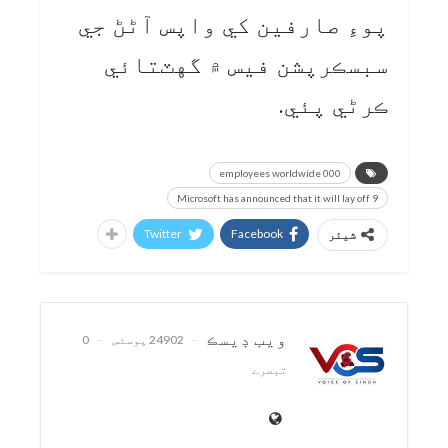
پوءِ صارفين کي واپس آڻڻ جي
سبسڪرپشن فيس ۾ گهٽتائي
ڪرڻي پئي.
000 employees worldwide
Microsoft has announced that it will lay off 9
Twitter
Facebook
شیئر
ويب ڊيسڪ
24902 پوسٹس
0
تبصرے