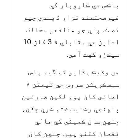
باڪس جي ڪاروبار کي
غيرصحتمند قرار ڏيندي چيو
ته ڪمپني جو منافعو مخالف
ادارن جي مقابلي ۾ 3 کان 10
سيڪڙو گهٽ آهي.
هن وڌيڪ ٻڌايو ته گيم پاس
سبسڪرپشن سروس جي قيمتن ۾
اضافي کان پوءِ لکين صارفين
پنهنجي رڪنيت ختم ڪري ڇڏي،
جنهن سان ڪمپني کي مالي
نقصان کڻڻو پيو. جنهن کان