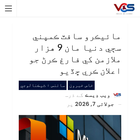
مائيڪرو سافٽ ڪمپني
سڄي دنيا مان 9 هزار
ملازمن کي فارغ ڪرڻ جو
اعلان ڪري ڇڏيو
خاص خبرون
سائنس ۽ ٽيڪنالوجي
ويب ڊيسڪ
کے ذریعہ
جولائی 7, 2026
پر