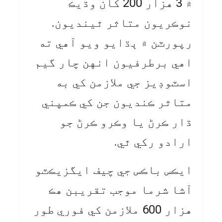
۾ 3 هزار 200 کان وڌيڪ
نوڪريون متاثر ٿينديون.
رپورٽن ۾ ٻڌايو ويو آهي ته
اهي برطرفيون انهن چار گيم
اسٽوڊيز جي ملازمن کي به
متاثر ڪنديون جن کي ڪمپني
ڌار ڪرڻ يا وڪرو ڪرڻ جو
ارادو رکي ٿي.
ايڪس باڪس جي چيف ايگزيڪٽو
آشا شرما موجب تقريبن هڪ
هزار 600 ملازمن کي فوري طور