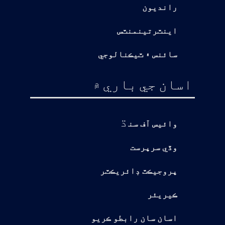
رانديون
اينٽرتينمنٽس
سائنس ۽ ٽيڪنالوجي
اسان جي باري ۾
ڌ
وائيس آف سن
وڏي سرپرست
پروجيڪٽ ڊائريڪٽر
ڪيريئر
اسان سان رابطو ڪريو