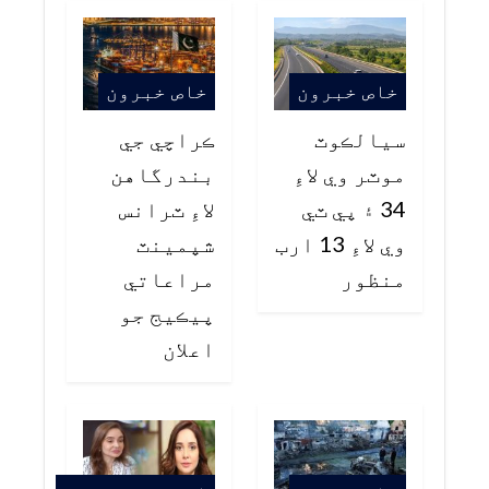
خاص خبرون
خاص خبرون
سيالڪوٽ
ڪراچي جي
موٽر وي لاءِ
بندرگاهن
34 ۽ پي ٽي
لاءِ ٽرانس
وي لاءِ 13 ارب
شپمينٽ
منظور
مراعاتي
پيڪيج جو
اعلان