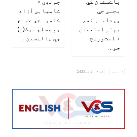
پاڪستان کي
چونڊن ۾
بجلي جي
ڪاميابي آزاد
پيداوار نه،
ڪشمير جي عوام
بهتر استعمال
جو مسلم ليگ(ن)
۽ اسٽوريج
جي پاليسين…
جو…
پچھلا
اگلا
1 کے 2,633