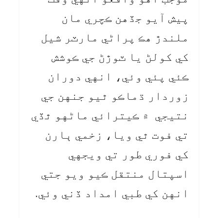
پيش آيو جڏهن ڪچري مان
ملندڙ هڪ پراڻي مارٽر شيل
کي کولڻ يا ٽوڙڻ جي ڪوشش
ڪئي پئي وئي، انهي دوران
زوردار ڌماڪو ٿيو جنهن جي
نتيجي ۾ ڪيترائي ماڻهو ٿڏي
تي فوت ٿي ويا، زخمي ٻارن
کي فوري طور تي ويجهي
اسپتال منتقل ڪيو ويو جتي
انهن کي طبي امداد ڏني وئي.