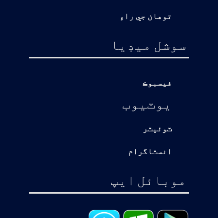
توهان جي راءِ
سوشل ميڊيا
فيسبوڪ
يوٽيوب
ٽوئيٽر
انسٽاگرام
موبائل ايپ