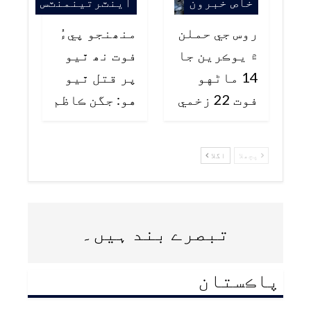
خاص خبرون
اينٽرتينمنٽس
روس جي حملن
منھنجو پيءُ
۾ يوڪرين جا
فوت نھ ٿيو
14 ماڻهو
پر قتل ٿيو
فوت 22 زخمي
هو: جگن ڪاظم
پچھلا
اگلا
تبصرے بند ہیں۔
پاڪستان