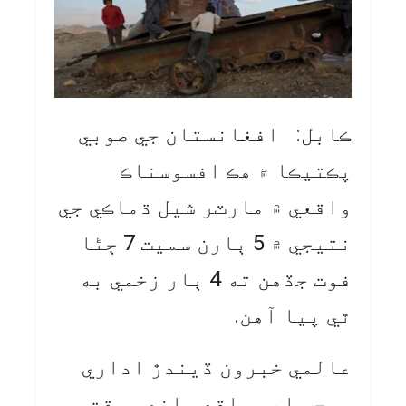
ڪابل: افغانستان جي صوبي
پڪتيڪا ۾ هڪ افسوسناڪ
واقعي ۾ مارٽر شيل ڌماڪي جي
نتيجي ۾ 5 ٻارن سميت 7 ڄڻا
فوت جڏهن ته 4 ٻار زخمي به
ٿي پيا آهن.
عالمي خبرون ڏيندڙ اداري
موجب اهو واقعو انهي وقت