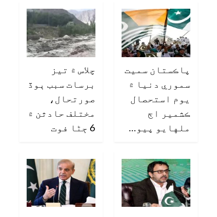
پاڪستان سميت
چلاس ۾ تيز
سموري دنيا ۾
برسات سبب ٻوڏ
يوم استحصال
صورتحال،
ڪشمير اڄ
مختلف حادثن ۾
ملهايو پيو…
6 ڄڻا فوت