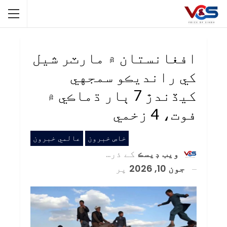
افغانستان ۾ مارٽر شيل
کي رانديڪو سمجهي
کيڏندڙ 7 ٻار ڌماڪي ۾
فوت، 4 زخمي
خاص خبرون
عالمي خبرون
ويب ڊيسڪ
کے ذریعہ
جون 10, 2026
پر