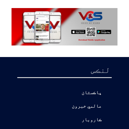
لنڪس
پاڪستان
عالمي خبرون
ڪاروبار