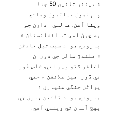
۾ هينئر تائين 50 ڄڻا
پنهنجون حياتيون وڃائي
ويٺا آهن. عالمي ادارن جو
به چوڻ آهي ته افغانستان ۾
بارودي مواد سبب ٿيل حادثن
۾ هلندڙ سالن جي دوران
اضافو ڏٺو ويو آهي. خاص طور
تي ڏوراهين علائقن ۾ جتي
پراڻن جنگي هٿيارن ۽
بارودي مواد تائين ٻارن جي
پهچ آسان ٿي ويندي آهي.