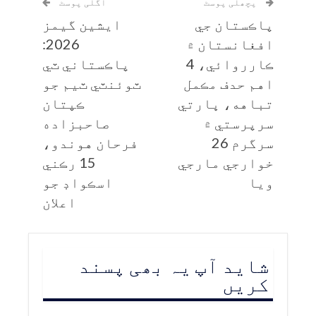
پچھلی پوسٹ
اگلی پوسٹ
پاڪستان جي
ايشين گيمز
افغانستان ۾
2026:
ڪارروائي، 4
پاڪستاني ٽي
اهم حدف مڪمل
ٽوئنٽي ٽيم جو
تباهه، ڀارتي
ڪپتان
سرپرستي ۾
صاحبزاده
سرگرم 26
فرحان هوندو،
خوارجي مارجي
15 رڪني
ويا
اسڪواڊ جو
اعلان
شاید آپ یہ بھی پسند
کریں