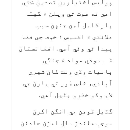
پوليس اختيارين تصديق ڪئي
آهي ته فوت ٿي ويلن ۾ گهڻا
ٻار شامل آهن جنهن سبب
علائقي ۾ افسوس ۽ خوف جي فضا
پيدا ٿي وئي آهي. افغانستان
۾ باودي مواد ۽ جنگي
باقيات وڏي وقت کان شهري
آبادي، خاص طور تي ٻارن جي
لاءِ وڏو خطرو بڻيل آهي.
گڏيل قومن جي انگن اکرن
موجب هلندڙ سال اهڙن حادثن