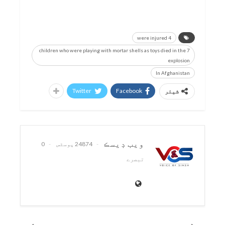
4 were injured
7 children who were playing with mortar shells as toys died in the
explosion
In Afghanistan
Twitter
Facebook
شیئر
ويب ڊيسڪ
24874 پوسٹس
0
تبصرے