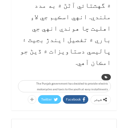
۾ گهٽتائي آڻڻ ۾ به مدد
ملندي. انهي اسڪيم جي لاءِ
اهليت ڇا هوندي انهي جي
باري ۾ تفصيل ايندڙ بجيٽ ۽
پاليسي دستاويزات ۾ ڏيڻ جو
امڪان آهي.
The Punjab government has decided to provide electric
motorcycles and taxis to the youth at easy installments
Twitter
Facebook
شیئر