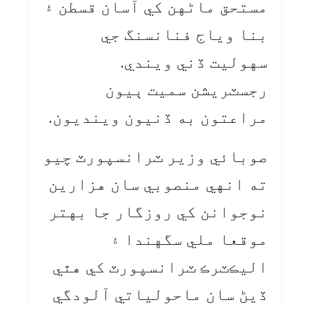
مستحق ماڻهن کي آسان قسطن ۽
بنا وياج فنانسنگ جي
سهوليت ڏني ويندي.
رجسٽريشن سميت ٻيون
مراعتون به ڏنيون وينديون.
صوبائي وزير ٽرانسپورٽ چيو
ته انهي منصوبي سان هزارين
نوجوانن کي روزگار جا بهتر
موقعا ملي سگهندا ۽
اليڪٽرڪ ٽرانسپورٽ کي هٿي
ڏيڻ سان ماحولياتي آلودگي