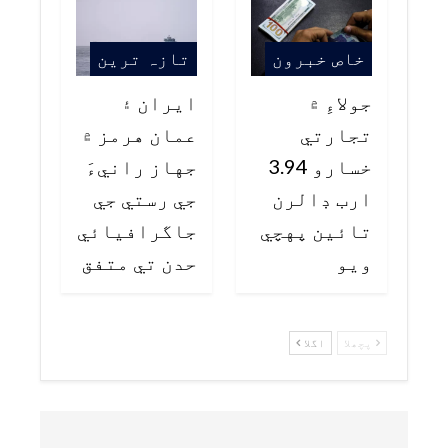
خاص خبرون
تازہ ترین
جولاءِ ۾
ايران ۽
تجارتي
عمان هرمز ۾
خسارو 3.94
جهاز رانيءَ
ارب ڊالرن
جي رستي جي
تائين پهچي
جاگرافيائي
ويو
حدن تي متفق
پچھلا
اگلا