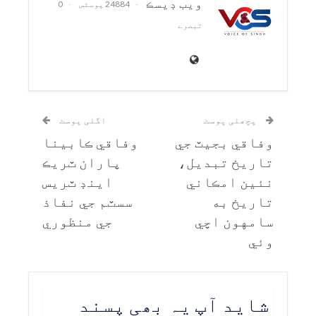
ويب ڊيسڪ
24884 پوسٹس
0
تبصرے
پچھلی پوسٹ
اگلی پوسٹ
وفاقي بجيٽ جي
وفاقي ڪابينا
تاريخ تبديل،
پاران ٽريڪ
نئين امڪاني
اينڊ ٽريس
تاريخ به
سسٽم جي نفاذ
سامهون اچي
جي منظوري
وئي
شاید آپ یہ بھی پسند