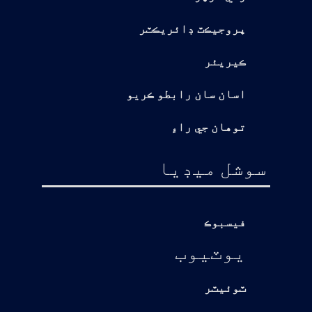
پروجيڪٽ ڊائريڪٽر
ڪيريئر
اسان سان رابطو ڪريو
توهان جي راءِ
سوشل ميڊيا
فيسبوڪ
يوٽيوب
ٽوئيٽر