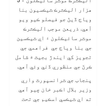
اليڪٽرڪ موٽر سائيڪلون ۽ 5
هزار اليڪٽرڪ ٽيڪسيون بنا
وياج ڏيڻ جو فيصلو ڪيو ويو
آهي. ذريعن موجب اليڪٽرڪ
موٽر سائيڪلون ۽ اي ٽيڪسين
جي بنا وياج جي فراهمي جي
تجويز کي ايندڙ بجيٽ ۾ شامل
ڪرڻ جي منظوري ڏني وئي آهي.
پنجاب جي ٽرانسپورٽ واري
وزير بلال اڪبر خان چيو آهي
ته اي ٽيڪسي اسڪيم جي تحت