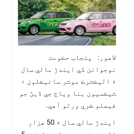
لاهور: پنجاب حڪومت
نوجوانن کي ايندڙ مالي سال
۾ اليڪٽرڪ موٽر سائيڪلون ۽
ٽيڪسيون بنا وياج جي ڏيڻ جو
فيصلو ڪري ورتو آهي.
ايندڙ مالي سال ۾ 50 هزار