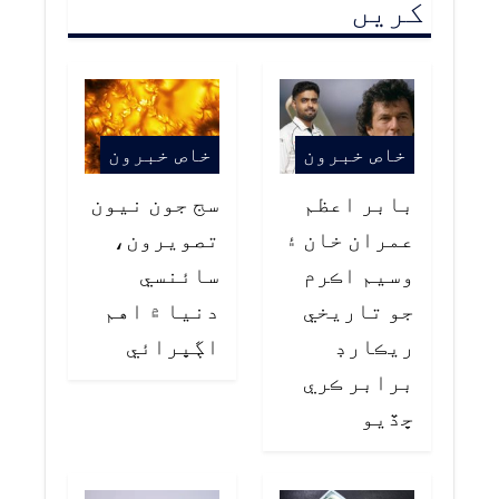
کریں
خاص خبرون
خاص خبرون
بابر اعظم
سج جون نيون
عمران خان ۽
تصويرون،
وسيم اڪرم
سائنسي
جو تاريخي
دنيا ۾ اهم
ريڪارڊ
اڳڀرائي
برابر ڪري
ڇڏيو