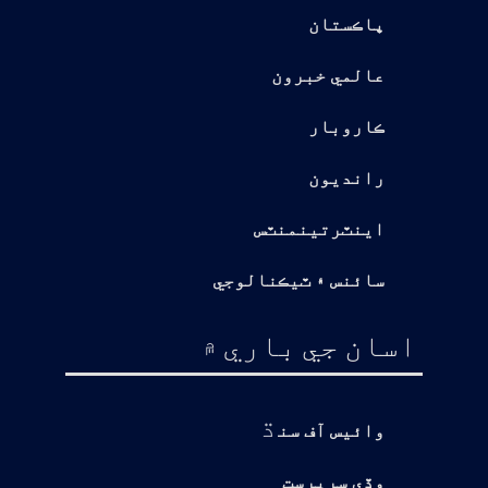
پاڪستان
عالمي خبرون
ڪاروبار
رانديون
اينٽرتينمنٽس
سائنس ۽ ٽيڪنالوجي
اسان جي باري ۾
ڌ
وائيس آف سن
وڏي سرپرست