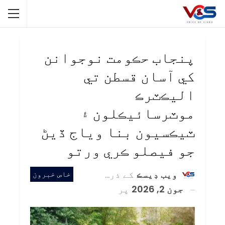
پنجاب حڪومت نوجوانن
کي آسان قسطن تي
اليڪٽرڪ
موٽرسائيڪلون ۽
ٽيڪسيون بنا وياج ڏيڻ
جو فيصلو ڪري ورتو
ويب ڊيسڪ
کے ذریعہ
خاص خبرون
جون 2, 2026
پر