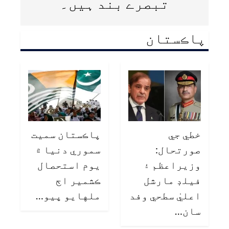
تبصرے بند ہیں۔
پاڪستان
خطي جي
پاڪستان سميت
صورتحال:
سموري دنيا ۾
وزيراعظم ۽
يوم استحصال
فيلڊ مارشل
ڪشمير اڄ
اعليٰ سطحي وفد
ملهايو پيو…
سان…