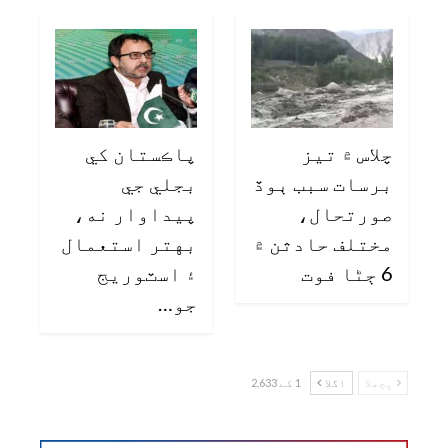
چلاس ۾ تيز
پاڪستان کي
برسات سبب ٻوڏ
بجلي جي
صورتحال،
پيداوار نه،
مختلف حادثن ۾
بهتر استعمال
6 ڄڻا فوت
۽ اسٽوريج
جو…
پچھلا
اگلا
1 کے 2,633