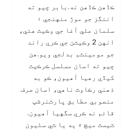
ڪڏهن ڪڏهن نه.بابر چيو ته
اننگز جو موڙ منهنجي ۽
سلمان علي آغا جي وڪيٽ هئي،
انهن 2 وڪيٽن جي ڪري راند
جو مومينٽم بدلجي ويو.هن
چيو ته اسان مسلسل ڪرڪيٽ
کيڏي رهيا آهيون، ڪو به
ذهني رڪاوٽ ناهي، اسان صرف
منصوبي مطابق پارٽنرشپ
قائم نه ڪري سگهيا آهيون.
ٽيسٽ ميچ ۾ ٻه يا ٽي سٺيون