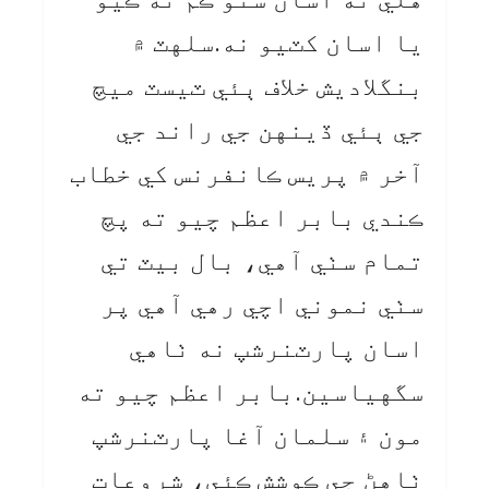
يا اسان کٽيو نه.سلهٽ ۾
بنگلاديش خلاف ٻئي ٽيسٽ ميچ
جي ٻئي ڏينهن جي راند جي
آخر ۾ پريس ڪانفرنس کي خطاب
ڪندي بابر اعظم چيو ته پچ
تمام سٺي آهي، بال بيٽ تي
سٺي نموني اچي رهي آهي پر
اسان پارٽنرشپ نه ٺاهي
سگهياسين.بابر اعظم چيو ته
مون ۽ سلمان آغا پارٽنرشپ
ٺاهڻ جي ڪوشش ڪئي، شروعات