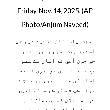
Friday, Nov. 14, 2025. (AP
Photo/Anjum Naveed)
سلهٽ: پاڪستان ڪرڪيٽ ٽيم جي
اسٽار بيٽسمين بابر اعظم
جو چوڻ آهي ته اسان هڪ ٽيم
جي حيثيت سان سوچيون ٿا ته
اسان کي هر سيريز، هر ميچ ۽
ورلڊ ڪپ ۾ سٺو ڪم ڪرڻو آهي،
ڪو به اهڙي ذهنيت سان نٿو
هلي ته اسان سٺو ڪم نه ڪيو