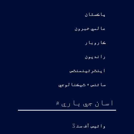
پاڪستان
عالمي خبرون
ڪاروبار
رانديون
اينٽرتينمنٽس
سائنس ۽ ٽيڪنالوجي
اسان جي باري ۾
ڌ
وائيس آف سن