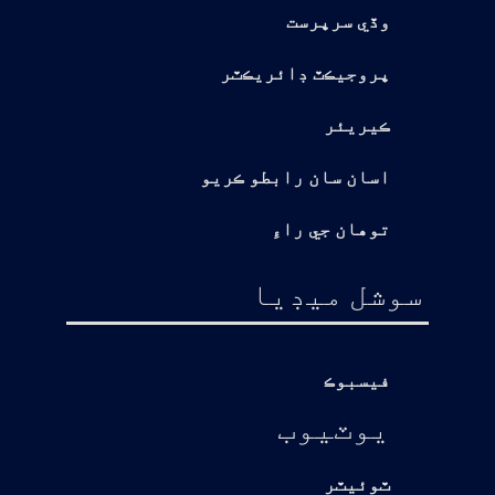
وڏي سرپرست
پروجيڪٽ ڊائريڪٽر
ڪيريئر
اسان سان رابطو ڪريو
توهان جي راءِ
سوشل ميڊيا
فيسبوڪ
يوٽيوب
ٽوئيٽر