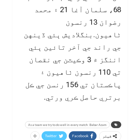
68، سلمان آغا 21 ۽ محمد
رضوان 13 رنسون
ٺاهيون.بنگلاديش ٻئي ڏينهن
جي راند جي آخر تائين ٻئي
اننگز ۾ 3 وڪيٽن جي نقصان
تي 110 رنسون ٺاهيون ۽
پاڪستان تي 156 رنسن جي ڪل
برتري حاصل ڪري ورتي.
As a team we try to do well in every match: Babar Azam
Twitter
Facebook
شیئر