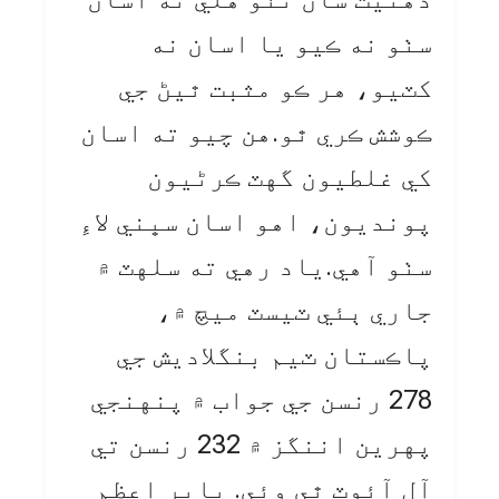
سٺو نه ڪيو يا اسان نه
کٽيو، هر ڪو مثبت ٿيڻ جي
ڪوشش ڪري ٿو.هن چيو ته اسان
کي غلطيون گهٽ ڪرڻيون
پونديون، اهو اسان سڀني لاءِ
سٺو آهي.ياد رهي ته سلهٽ ۾
جاري ٻئي ٽيسٽ ميچ ۾،
پاڪستان ٽيم بنگلاديش جي
278 رنسن جي جواب ۾ پنهنجي
پهرين اننگز ۾ 232 رنسن تي
آل آئوٽ ٿي وئي. بابر اعظم