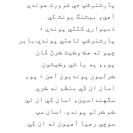
پارٽنرشپ جي ضرورت هوندي
آهي، بيٽنگ يونٽ کي
ذميواري کڻڻي پوندي ۽
پارٽنرشپ ٺاهڻي پوندي.بابر
چيو ته هڪ وڪيٽ ڪرڻ کان
پوءِ، ٻه يا ٽي وڪيٽون
ڪرڻيون پونديون آهن ۽ پوءِ
اسان ان کي منظم نه ڪري
سگهنداسين، اسان کي ان تي
ڪم ڪرڻو پوندو. اسان سڀ
سوچي رهيا آهيون ته ان کي