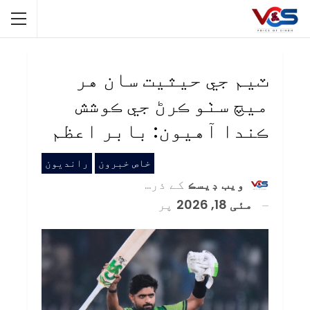
ٽيم جي حيثيت سان هر
ميچ سٺو ڪرڻ جي ڪوشش
ڪندا آهيون: بابر اعظم
خاص خبرون
رانديون
ويب ڊيسڪ
کے ذریعہ
مئی 18, 2026
پر