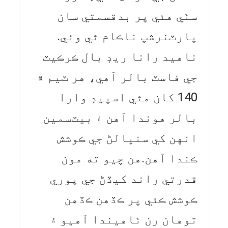
سٺي هئي پر بدقسمتي سان
پارٽنرشپ ناڪام ٿي وئي.
ناهيد رانا ريڊ بال ڪرڪيٽ
جي فاسٽ بالر آهي، هر ٽيم ۾
140 کان مٿي اسپيڊ وارا
بالر هوندا آهن ۽ بيٽسمين
انهن کي سنڀالڻ جي ڪوشش
ڪندا آهن.هن چيو ته مون
قدرتي راند کيڏڻ جي پوري
ڪوشش ڪئي پر ڪڏهن ڪڏهن
توهان رن ٺاهيندا آهيو ۽