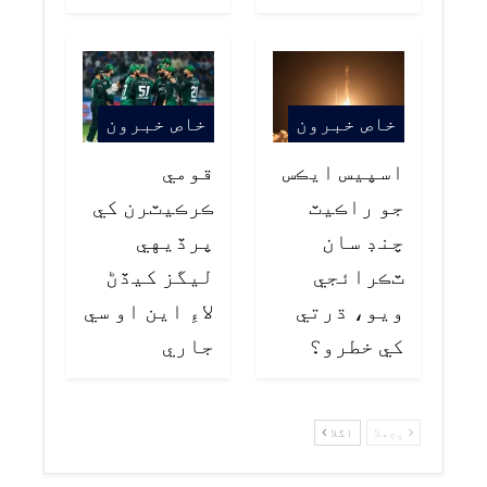
خاص خبرون
خاص خبرون
اسپيس ايڪس
قومي
جو راڪيٽ
ڪرڪيٽرن کي
چنڊ سان
پرڏيهي
ٽڪرائجي
ليگز کيڏڻ
ويو، ڌرتي
لاءِ اين او سي
کي خطرو؟
جاري
پچھلا
اگلا