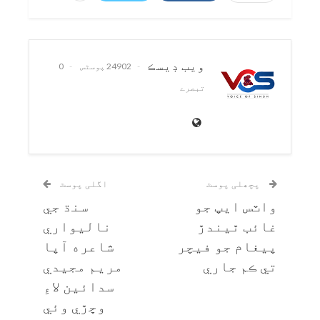
ويب ڊيسڪ
24902 پوسٹس
0
تبصرے
پچھلی پوسٹ
اگلی پوسٹ
واٽس ايپ جو
سنڌ جي
غائب ٿيندڙ
ناليواري
پيغام جو فيچر
شاعره آپا
تي ڪم جاري
مريم مجيدي
سدائين لاءِ
وڇڙي وئي