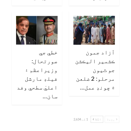
آزاد جمون
خطي جي
ڪشمير اليڪشن
صورتحال:
جو ٽيون
وزيراعظم ۽
مرحلو: 2 ضلعن
فيلڊ مارشل
۾ چونڊ عمل…
اعليٰ سطحي وفد
سان…
پچھلا
اگلا
1 کے 2,634