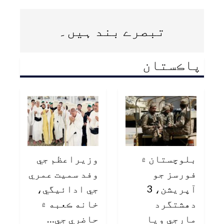
تبصرے بند ہیں۔
پاڪستان
بلوچستان ۾
وزيراعظم جي
فورسز جو
وفد سميت عمري
آپريشن، 3
جي ادائيگي،
دهشتگرد
خانه ڪعبه ۾
مارجي ويا
حاضري جي…