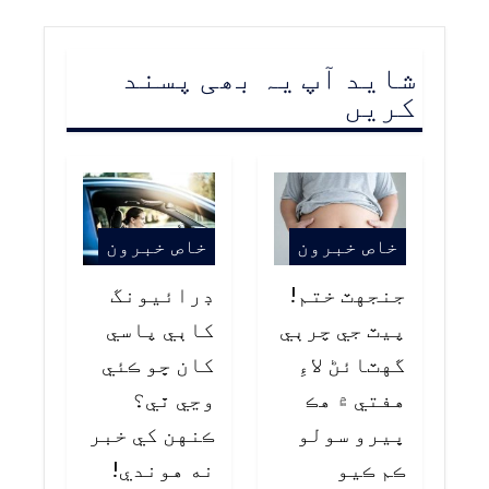
شاید آپ یہ بھی پسند
کریں
خاص خبرون
خاص خبرون
جنجهٽ ختم!
ڊرائيونگ
پيٽ جي چرٻي
کاٻي پاسي
گهٽائڻ لاءِ
کان ڇو ڪئي
هفتي ۾ هڪ
وڃي ٿي؟
ڀيرو سولو
ڪنهن کي خبر
ڪم ڪيو
نه هوندي!